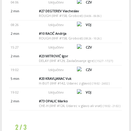
04:06
Izključitev
CZV
2 min
#27
DEGTEREV Viacheslav
ROUGH (IIHF #158, Grobost)
[ 04:06 - 06:06 ]
08:26
Izključitev
VOJ
2 min
#10
RACIĆ Andrija
ROUGH (IIHF #158, Grobost)
[ 08:26 - 10:26 ]
15:27
Izključitev
CZV
2 min
#23
MITROVIĆ Igor
DELAY (IIHF #129, Zavlačevanje igre)
[ 15:27 - 17:27 ]
19:02
Izključitev
CZV
5 min
#20
KRAVLJANAC Vuk
H-BUT (IIHF #142, Udarec z glavo)
[ 19:02 - 24:02 ]
19:02
Izključitev
VOJ
2 min
#73
OPALIC Marko
CHE-H (IIHF #124, Udarec v glavo ali vrat)
[ 19:02 - 21:02 ]
2 / 3