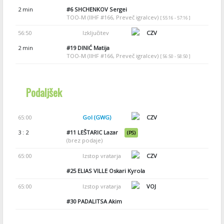
2 min
#6
SHCHENKOV Sergei
TOO-M (IIHF #166, Preveč igralcev)
[ 55:16 - 57:16 ]
56:50
Izključitev
CZV
2 min
#19
DINIĆ Matija
TOO-M (IIHF #166, Preveč igralcev)
[ 56:50 - 58:50 ]
Podaljšek
65:00
Gol (GWG)
CZV
3 : 2
#11
LEŠTARIC Lazar
(PS)
(brez podaje)
65:00
Izstop vratarja
CZV
#25
ELIAS VILLE Oskari Kyrola
65:00
Izstop vratarja
VOJ
#30
PADALITSA Akim