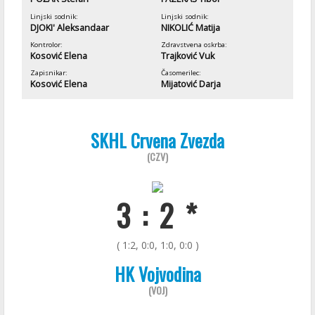
Linjski sodnik:
Linjski sodnik:
DJOKI' Aleksandaar
NIKOLIĆ Matija
Kontrolor:
Zdravstvena oskrba:
Kosović Elena
Trajković Vuk
Zapisnikar:
Časomerilec:
Kosović Elena
Mijatović Darja
SKHL Crvena Zvezda
(CZV)
3 : 2 *
( 1:2, 0:0, 1:0, 0:0 )
HK Vojvodina
(VOJ)