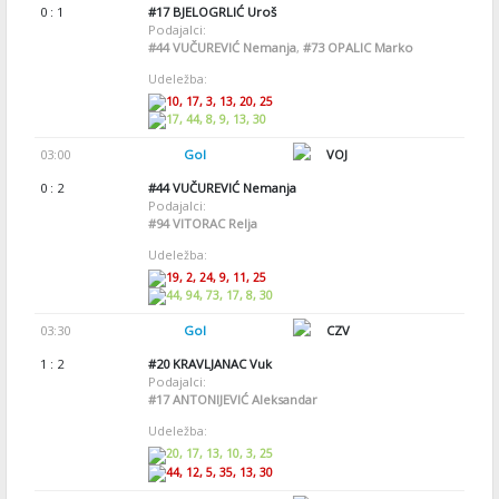
0 : 1
#17
BJELOGRLIĆ Uroš
Podajalci:
#44
VUČUREVIĆ Nemanja
,
#73
OPALIC Marko
Udeležba:
10, 17, 3, 13, 20, 25
17, 44, 8, 9, 13, 30
03:00
Gol
VOJ
0 : 2
#44
VUČUREVIĆ Nemanja
Podajalci:
#94
VITORAC Relja
Udeležba:
19, 2, 24, 9, 11, 25
44, 94, 73, 17, 8, 30
03:30
Gol
CZV
1 : 2
#20
KRAVLJANAC Vuk
Podajalci:
#17
ANTONIJEVIĆ Aleksandar
Udeležba:
20, 17, 13, 10, 3, 25
44, 12, 5, 35, 13, 30