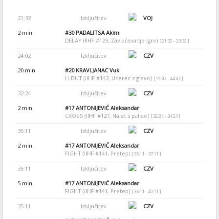
21:32
Izključitev
VOJ
2 min
#30
PADALITSA Akim
DELAY (IIHF #129, Zavlačevanje igre)
[ 21:32 - 23:32 ]
24:02
Izključitev
CZV
20 min
#20
KRAVLJANAC Vuk
H-BUT (IIHF #142, Udarec z glavo)
[ 19:02 - 44:02 ]
32:24
Izključitev
CZV
2 min
#17
ANTONIJEVIĆ Aleksandar
CROSS (IIHF #127, Nalet s palico)
[ 32:24 - 34:24 ]
35:11
Izključitev
CZV
2 min
#17
ANTONIJEVIĆ Aleksandar
FIGHT (IIHF #141, Pretep)
[ 35:11 - 37:11 ]
35:11
Izključitev
CZV
5 min
#17
ANTONIJEVIĆ Aleksandar
FIGHT (IIHF #141, Pretep)
[ 35:11 - 40:11 ]
35:11
Izključitev
CZV