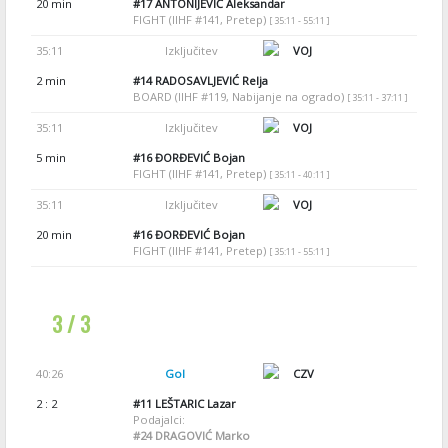
20 min
#17
ANTONIJEVIĆ Aleksandar
FIGHT (IIHF #141, Pretep)
[ 35:11 - 55:11 ]
35:11
Izključitev
VOJ
2 min
#14
RADOSAVLJEVIĆ Relja
BOARD (IIHF #119, Nabijanje na ogrado)
[ 35:11 - 37:11 ]
35:11
Izključitev
VOJ
5 min
#16
ĐORĐEVIĆ Bojan
FIGHT (IIHF #141, Pretep)
[ 35:11 - 40:11 ]
35:11
Izključitev
VOJ
20 min
#16
ĐORĐEVIĆ Bojan
FIGHT (IIHF #141, Pretep)
[ 35:11 - 55:11 ]
3 / 3
40:26
Gol
CZV
2 : 2
#11
LEŠTARIC Lazar
Podajalci:
#24
DRAGOVIĆ Marko