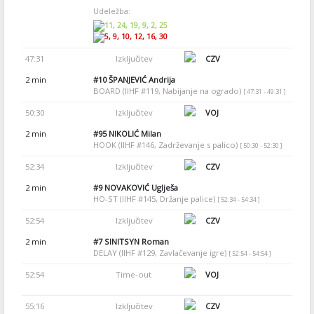
Udeležba:
11, 24, 19, 9, 2, 25
5, 9, 10, 12, 16, 30
47:31
Izključitev
CZV
2 min
#10
ŠPANJEVIĆ Andrija
BOARD (IIHF #119, Nabijanje na ogrado)
[ 47:31 - 49:31 ]
50:30
Izključitev
VOJ
2 min
#95
NIKOLIĆ Milan
HOOK (IIHF #146, Zadrževanje s palico)
[ 50:30 - 52:30 ]
52:34
Izključitev
CZV
2 min
#9
NOVAKOVIĆ Uglješa
HO-ST (IIHF #145, Držanje palice)
[ 52:34 - 54:34 ]
52:54
Izključitev
CZV
2 min
#7
SINITSYN Roman
DELAY (IIHF #129, Zavlačevanje igre)
[ 52:54 - 54:54 ]
52:54
Time-out
VOJ
55:16
Izključitev
CZV