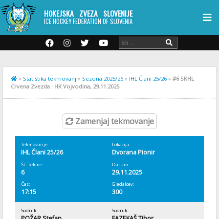
HOKEJSKA ZVEZA SLOVENIJE
ICE HOCKEY FEDERATION OF SLOVENIA
»
Statistika tekmovanj
»
Sezona 2025/26
»
IHL Člani 25/26
»
#6 SKHL
Crvena Zvezda : HK Vojvodina, 29.11.2025
Zamenjaj tekmovanje
Tekmovanje:
Lokacija:
IHL Člani 25/26
Dvorana Pionir
Št. tekme:
Datum:
6
29.11.2025
Čas:
Gledalcev:
17:15
300
Sodnik:
Sodnik:
POŽAR Stefan
FAZEKAŠ Tibor