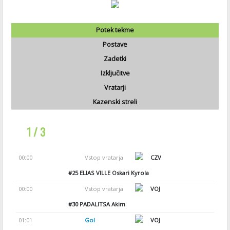
Potek tekme
Postave
Zadetki
Izključitve
Vratarji
Kazenski streli
1 / 3
00:00
Vstop vratarja
CZV
#25
ELIAS VILLE Oskari Kyrola
00:00
Vstop vratarja
VOJ
#30
PADALITSA Akim
01:01
Gol
VOJ