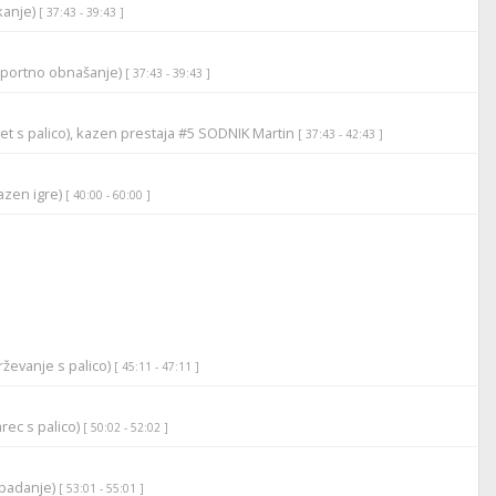
ikanje)
[ 37:43 - 39:43 ]
športno obnašanje)
[ 37:43 - 39:43 ]
et s palico), kazen prestaja #5 SODNIK Martin
[ 37:43 - 42:43 ]
azen igre)
[ 40:00 - 60:00 ]
ževanje s palico)
[ 45:11 - 47:11 ]
rec s palico)
[ 50:02 - 52:02 ]
apadanje)
[ 53:01 - 55:01 ]