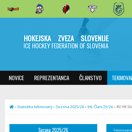
HOKEJSKA ZVEZA SLOVENIJE
ICE HOCKEY FEDERATION OF SLOVENIA
NOVICE
REPREZENTANCA
ČLANSTVO
TEKMOVA
»
Statistika tekmovanj
»
Sezona 2025/26
»
IHL Člani 25/26
»
#2 HK Sla
Sezona 2025/26
Tekmovanj