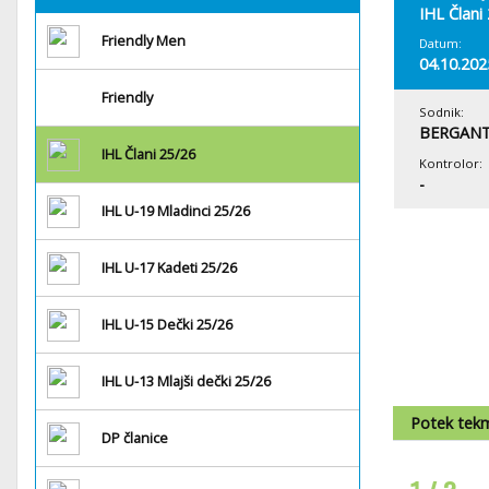
IHL Člani
Friendly Men
Datum:
04.10.202
Friendly
Sodnik:
BERGANT
IHL Člani 25/26
Kontrolor:
-
IHL U-19 Mladinci 25/26
IHL U-17 Kadeti 25/26
IHL U-15 Dečki 25/26
IHL U-13 Mlajši dečki 25/26
Potek tek
DP članice