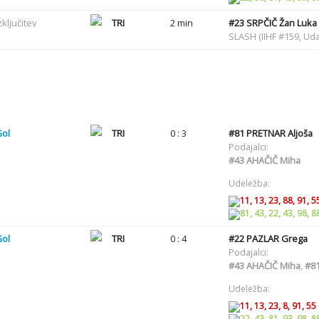
zključitev
TRI
2 min
#23
SRPČIČ Žan Luka
SLASH (IIHF #159, Uda
Gol
TRI
0 : 3
#81
PRETNAR Aljoša
Podajalci:
#43
AHAČIČ Miha
Udeležba:
11, 13, 23, 88, 91, 5
81, 43, 22, 43, 98, 8
Gol
TRI
0 : 4
#22
PAZLAR Grega
Podajalci:
#43
AHAČIČ Miha
,
#8
Udeležba:
11, 13, 23, 8, 91, 55
22, 43, 81, 93, 98, 8