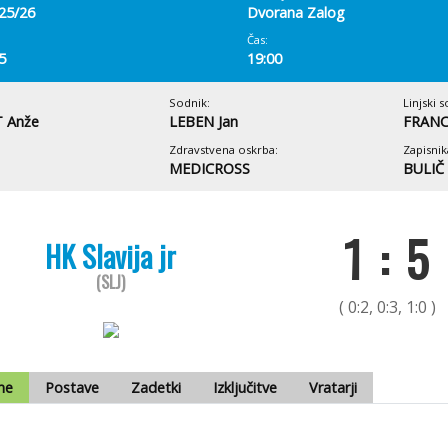
 25/26
Dvorana Zalog
Čas:
5
19:00
Sodnik:
Linjski s
 Anže
LEBEN Jan
FRANC
Zdravstvena oskrba:
Zapisnik
MEDICROSS
BULIČ
1 : 5
HK Slavija jr
(SLJ)
( 0:2, 0:3, 1:0 )
me
Postave
Zadetki
Izključitve
Vratarji