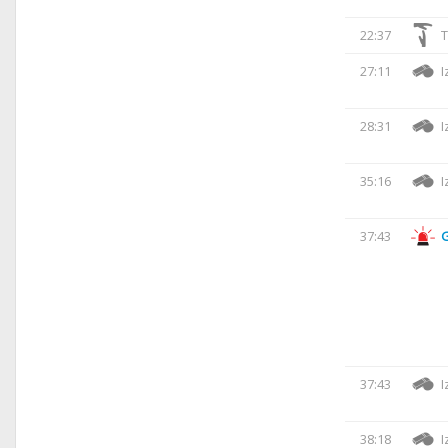
22:37
T
27:11
I
28:31
I
35:16
I
37:43
37:43
I
38:18
I