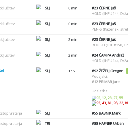
zključitev
SLJ
0 min
#23
ČERNE Juš
HOLD (IIHF #144, Drž
zključitev
SLJ
0 min
#23
ČERNE Juš
PEN-S (Kazenski strel
zključitev
SLJ
2 min
#23
ČERNE Juš
ROUGH (IIHF #158, G
zključitev
SLJ
2 min
#24
ČAMPA Andraž
HOLD (IIHF #144, Drž
Gol
SLJ
1 : 5
#92
ŽEŽELJ Gregor
Podajalci:
#12
PRIMAR Jure
Udeležba:
92, 12, 23, 27, 55
93, 43, 81, 98, 22, 8
zstop vratarja
SLJ
#55
BABNIK Mark
zstop vratarja
TRI
#88
HAFNER Urban