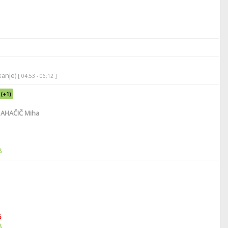
ikanje)
[ 04:53 - 06:12 ]
(+1)
AHAČIČ Miha
8
5
8