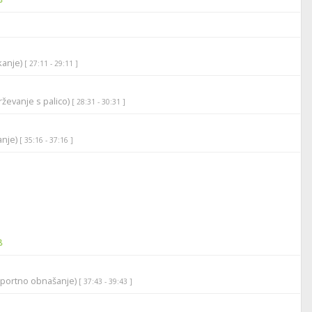
ikanje)
[ 27:11 - 29:11 ]
ževanje s palico)
[ 28:31 - 30:31 ]
anje)
[ 35:16 - 37:16 ]
8
športno obnašanje)
[ 37:43 - 39:43 ]