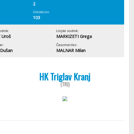
2
Gledalcev:
103
odnik:
Linjski sodnik:
 Uroš
MARKIZETI Grega
ar:
Časomerilec:
 Dušan
MALNAR Milan
HK Triglav Kranj
(TRI)