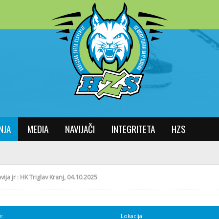
NJA
MEDIA
NAVIJAČI
INTEGRITETA
HZS
vija jr : HK Triglav Kranj, 04.10.2025
e:
Lokacija: