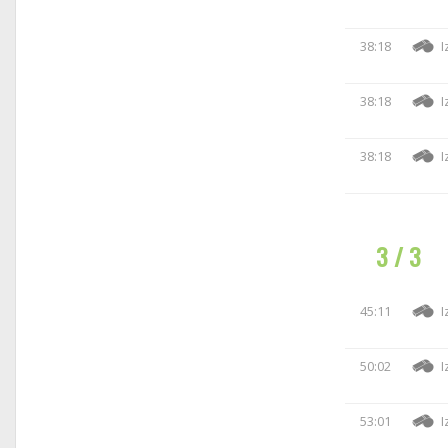
38:18
I
38:18
I
38:18
I
3 / 3
45:11
I
50:02
I
53:01
I