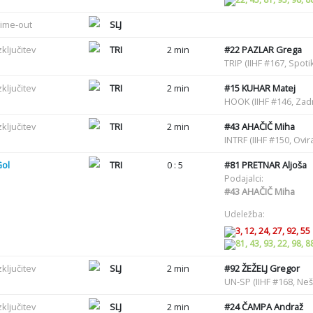
ime-out
SLJ
zključitev
TRI
2 min
#22
PAZLAR Grega
TRIP (IIHF #167, Spot
zključitev
TRI
2 min
#15
KUHAR Matej
HOOK (IIHF #146, Zadr
zključitev
TRI
2 min
#43
AHAČIČ Miha
INTRF (IIHF #150, Ovir
Gol
TRI
0 : 5
#81
PRETNAR Aljoša
Podajalci:
#43
AHAČIČ Miha
Udeležba:
3, 12, 24, 27, 92, 55
81, 43, 93, 22, 98, 8
zključitev
SLJ
2 min
#92
ŽEŽELJ Gregor
UN-SP (IIHF #168, Ne
zključitev
SLJ
2 min
#24
ČAMPA Andraž