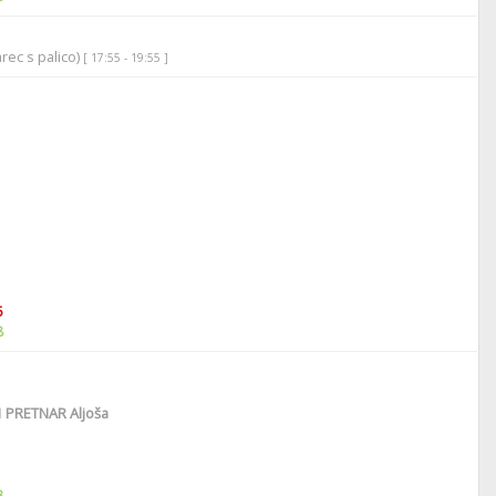
rec s palico)
[ 17:55 - 19:55 ]
5
8
1
PRETNAR Aljoša
8