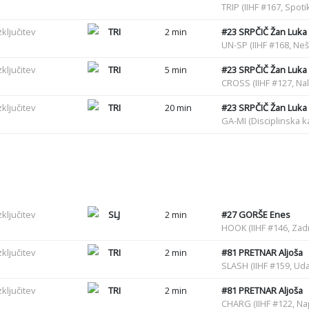
TRIP (IIHF #167, Spot
zključitev
TRI
2 min
#23
SRPČIČ Žan Luka
UN-SP (IIHF #168, Ne
zključitev
TRI
5 min
#23
SRPČIČ Žan Luka
CROSS (IIHF #127, Nal
zključitev
TRI
20 min
#23
SRPČIČ Žan Luka
GA-MI (Disciplinska k
zključitev
SLJ
2 min
#27
GORŠE Enes
HOOK (IIHF #146, Zadr
zključitev
TRI
2 min
#81
PRETNAR Aljoša
SLASH (IIHF #159, Uda
zključitev
TRI
2 min
#81
PRETNAR Aljoša
CHARG (IIHF #122, N