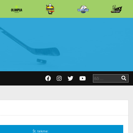
Št. tekme: