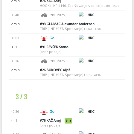
2 min
#76
KAČ Anej
HOOK (IIHF #146, Zadrževanje s palico)
[ 33:01 - 35:01 ]
33:48
Izključitev
HKC
2 min
#93
GLUMAC Alexander Anderson
TRIP (IIHF #167, Spotikanje)
[ 33:48 - 35:48 ]
38:03
Gol
HKC
3 : 1
#91
SEVŠEK Samo
(brez podaje)
39:16
Izključitev
HKC
2 min
#26
BUKOVEC Aljaž
TRIP (IIHF #167, Spotikanje)
[ 39:16 - 41:16 ]
3 / 3
40:36
Gol
HKC
4 : 1
#76
KAČ Anej
(-1)
(brez podaje)