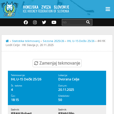
HOKEJSKA ZVEZA SLOVENIJE
ICE HOCKEY FEDERATION OF SLOVENIA
»
Statistika tekmovanj
»
Sezona 2025/26
»
IHL U-15 Dečki 25/26
»
#4 HK
LedX Celje : HK Slavija jr, 20.11.2025
Zamenjaj tekmovanje
Tekmovanje:
Lokacija:
IHL U-15 Dečki 25/26
Dvorana Celje
Št. tekme:
Datum:
4
20.11.2025
Čas:
Gledalcev:
18:15
50
Sodnik:
Sodnik:
JERAM Robert
JERAM Filip