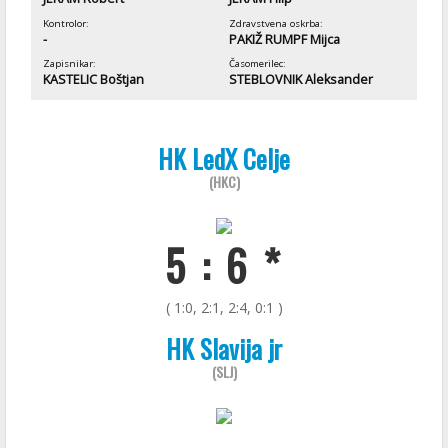
Kontrolor:
Zdravstvena oskrba:
-
PAKIŽ RUMPF Mijca
Zapisnikar:
Časomerilec:
KASTELIC Boštjan
STEBLOVNIK Aleksander
HK LedX Celje
(HKC)
5 : 6 *
( 1:0, 2:1, 2:4, 0:1 )
HK Slavija jr
(SLJ)