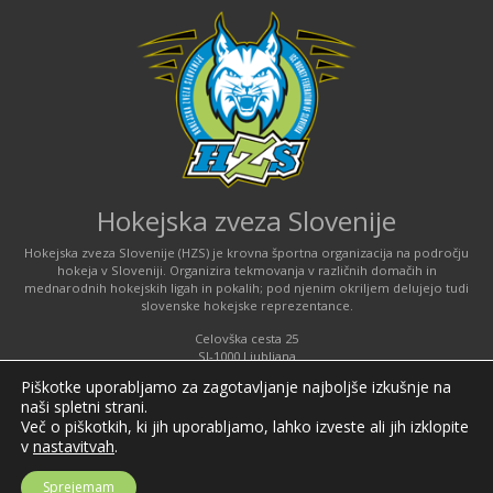
Hokejska zveza Slovenije
Hokejska zveza Slovenije (HZS) je krovna športna organizacija na področju
hokeja v Sloveniji. Organizira tekmovanja v različnih domačih in
mednarodnih hokejskih ligah in pokalih; pod njenim okriljem delujejo tudi
slovenske hokejske reprezentance.
Celovška cesta 25
SI-1000 Ljubljana
Piškotke uporabljamo za zagotavljanje najboljše izkušnje na
Tel: +386 51 270 500
naši spletni strani.
E-mail:
hzs@hokejska-zveza.si
Več o piškotkih, ki jih uporabljamo, lahko izveste ali jih izklopite
v
nastavitvah
.
Informacije o uporabi spletnih piškotkov
Sprejemam