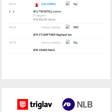
60:53
Gol (GWG)
SLJ
5 : 6
#12
TRONTELJ Lovro
Podajalci:
#14
BELAK Valuk
60:53
Izstop vratarja
HKC
#70
STUMPTNER Raphael Ian
60:53
Izstop vratarja
SLJ
#30
OMAN Mark