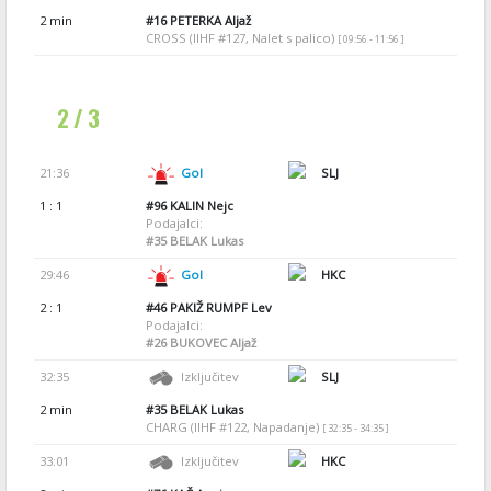
2 min
#16
PETERKA Aljaž
CROSS (IIHF #127, Nalet s palico)
[ 09:56 - 11:56 ]
2 / 3
21:36
Gol
SLJ
1 : 1
#96
KALIN Nejc
Podajalci:
#35
BELAK Lukas
29:46
Gol
HKC
2 : 1
#46
PAKIŽ RUMPF Lev
Podajalci:
#26
BUKOVEC Aljaž
32:35
Izključitev
SLJ
2 min
#35
BELAK Lukas
CHARG (IIHF #122, Napadanje)
[ 32:35 - 34:35 ]
33:01
Izključitev
HKC