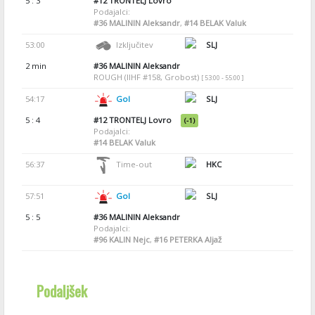
5 : 3
#12
TRONTELJ Lovro
Podajalci:
#36
MALININ Aleksandr
,
#14
BELAK Valuk
53:00
Izključitev
SLJ
2 min
#36
MALININ Aleksandr
ROUGH (IIHF #158, Grobost)
[ 53:00 - 55:00 ]
54:17
Gol
SLJ
5 : 4
#12
TRONTELJ Lovro
(-1)
Podajalci:
#14
BELAK Valuk
56:37
Time-out
HKC
57:51
Gol
SLJ
5 : 5
#36
MALININ Aleksandr
Podajalci:
#96
KALIN Nejc
,
#16
PETERKA Aljaž
Podaljšek