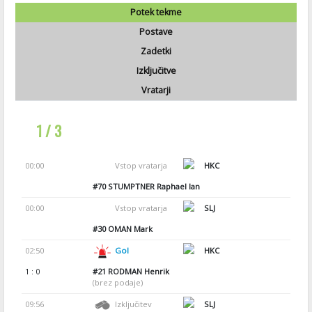
Potek tekme
Postave
Zadetki
Izključitve
Vratarji
1 / 3
00:00
Vstop vratarja
HKC
#70
STUMPTNER Raphael Ian
00:00
Vstop vratarja
SLJ
#30
OMAN Mark
02:50
Gol
HKC
1 : 0
#21
RODMAN Henrik
(brez podaje)
09:56
Izključitev
SLJ