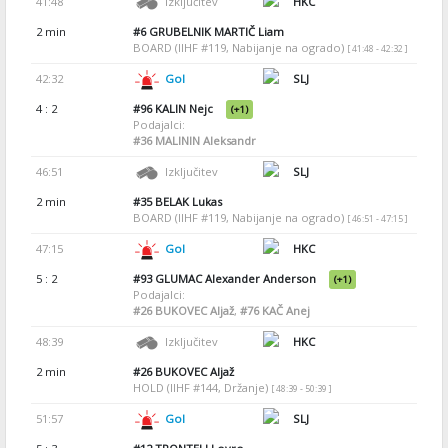
41:48
Izključitev
HKC
2 min
#6
GRUBELNIK MARTIČ Liam
BOARD (IIHF #119, Nabijanje na ogrado)
[ 41:48 - 42:32 ]
42:32
Gol
SLJ
4 : 2
#96
KALIN Nejc
(+1)
Podajalci:
#36
MALININ Aleksandr
46:51
Izključitev
SLJ
2 min
#35
BELAK Lukas
BOARD (IIHF #119, Nabijanje na ogrado)
[ 46:51 - 47:15 ]
47:15
Gol
HKC
5 : 2
#93
GLUMAC Alexander Anderson
(+1)
Podajalci:
#26
BUKOVEC Aljaž
,
#76
KAČ Anej
48:39
Izključitev
HKC
2 min
#26
BUKOVEC Aljaž
HOLD (IIHF #144, Držanje)
[ 48:39 - 50:39 ]
51:57
Gol
SLJ