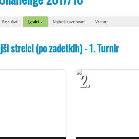
Rezultati
Igralci
Najbolj kaznovani
Vratarji
jši strelci (po zadetkih) - 1. Turnir
2.