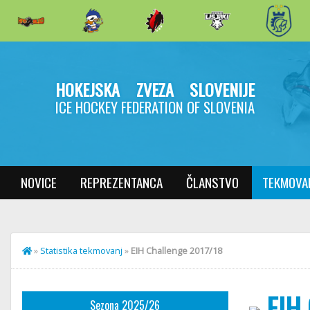
HOKEJSKA ZVEZA SLOVENIJE
ICE HOCKEY FEDERATION OF SLOVENIA
NOVICE
REPREZENTANCA
ČLANSTVO
TEKMOVA
»
Statistika tekmovanj
»
EIH Challenge 2017/18
EIH 
Sezona 2025/26