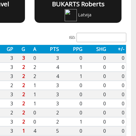
vel
BUKARTS Roberts
Latvija
Išči:
GP
G
A
PTS
PPG
SHG
+/-
3
3
0
3
0
0
0
3
2
2
4
1
0
0
3
2
2
4
1
0
0
2
2
1
3
0
0
0
3
2
1
3
0
0
0
3
2
1
3
0
0
0
2
2
0
2
0
0
0
3
2
0
2
1
0
0
3
1
4
5
0
0
0