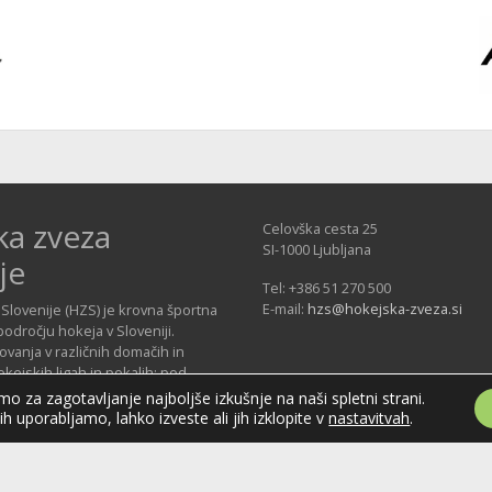
ka zveza
Celovška cesta 25
SI-1000 Ljubljana
je
Tel: +386 51 270 500
E-mail:
hzs@hokejska-zveza.si
Slovenije (HZS) je krovna športna
področju hokeja v Sloveniji.
vanja v različnih domačih in
ejskih ligah in pokalih; pod
 delujejo tudi slovenske hokejske
o za zagotavljanje najboljše izkušnje na naši spletni strani.
jih uporabljamo, lahko izveste ali jih izklopite v
nastavitvah
.