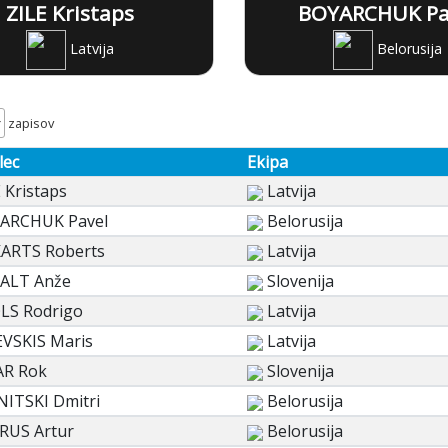
ZILE Kristaps
BOYARCHUK Pa
Latvija
Belorusija
zapisov
lec
Ekipa
 Kristaps
Latvija
ARCHUK Pavel
Belorusija
ARTS Roberts
Latvija
ALT Anže
Slovenija
LS Rodrigo
Latvija
EVSKIS Maris
Latvija
AR Rok
Slovenija
NITSKI Dmitri
Belorusija
RUS Artur
Belorusija