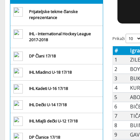
Prijateljske tekme članske
reprezentance
IHL - International Hockey League
Prikaži
2017-2018
#
Igra
DP Člani 17/18
1
ZILE
2
BOY
IHL Mladinci U-18 17/18
3
BUK
4
KUR
IHL Kadeti U-16 17/18
5
ABO
IHL Dečki U-14 17/18
6
BIČ
7
TIČ
IHL Mlajši dečki U-12 17/18
8
BUI
9
GAV
DP Članice 17/18