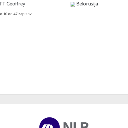
TT Geoffrey
Belorusija
o 10 od 47 zapisov