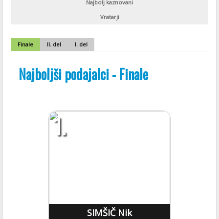
Najbolj kaznovani
Vratarji
Finale
II. del
I. del
Najboljši podajalci - Finale
1.
SIMŠIČ Nik