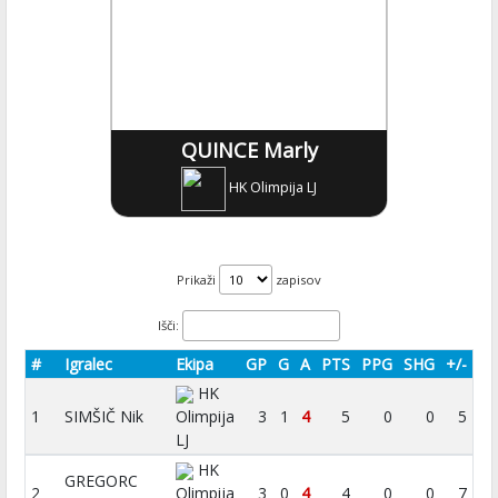
QUINCE Marly
HK Olimpija LJ
Prikaži
zapisov
Išči:
#
Igralec
Ekipa
GP
G
A
PTS
PPG
SHG
+/-
HK
1
SIMŠIČ Nik
Olimpija
3
1
4
5
0
0
5
LJ
HK
GREGORC
2
Olimpija
3
0
4
4
0
0
7