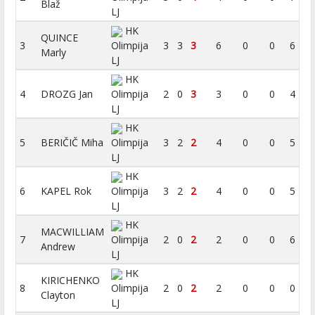
Blaž
LJ
HK
QUINCE
3
Olimpija
3
3
3
6
0
0
6
Marly
LJ
HK
4
DROZG Jan
Olimpija
2
0
3
3
0
0
4
LJ
HK
5
BERIČIČ Miha
Olimpija
3
2
2
4
0
0
5
LJ
HK
6
KAPEL Rok
Olimpija
3
2
2
4
0
0
5
LJ
HK
MACWILLIAM
7
Olimpija
2
0
2
2
0
0
6
Andrew
LJ
HK
KIRICHENKO
8
Olimpija
2
0
2
2
0
0
0
Clayton
LJ