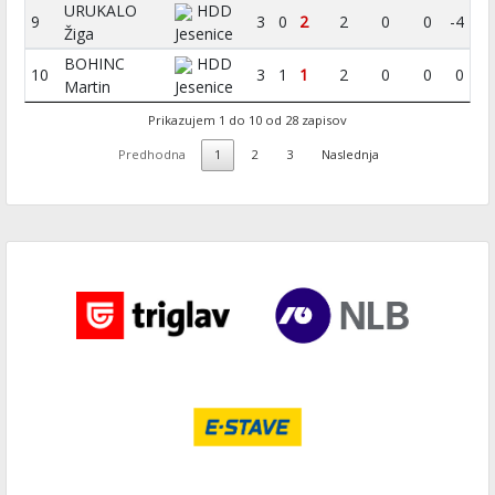
URUKALO
HDD
9
3
0
2
2
0
0
-4
Žiga
Jesenice
BOHINC
HDD
10
3
1
1
2
0
0
0
Martin
Jesenice
Prikazujem 1 do 10 od 28 zapisov
Predhodna
1
2
3
Naslednja