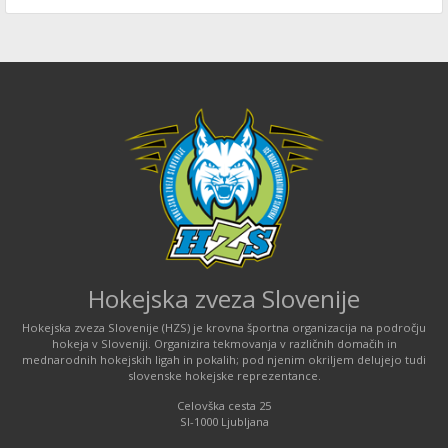
Hokejska zveza Slovenije
Hokejska zveza Slovenije (HZS) je krovna športna organizacija na področju
hokeja v Sloveniji. Organizira tekmovanja v različnih domačih in
mednarodnih hokejskih ligah in pokalih; pod njenim okriljem delujejo tudi
slovenske hokejske reprezentance.
Celovška cesta 25
SI-1000 Ljubljana