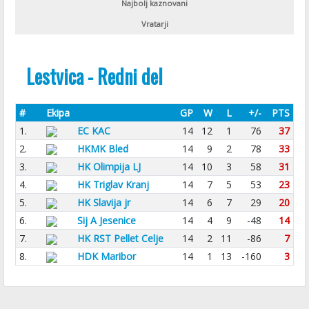
Najbolj kaznovani
Vratarji
Lestvica - Redni del
#
Ekipa
GP
W
L
+/-
PTS
1.
EC KAC
14
12
1
76
37
2.
HKMK Bled
14
9
2
78
33
3.
HK Olimpija LJ
14
10
3
58
31
4.
HK Triglav Kranj
14
7
5
53
23
5.
HK Slavija jr
14
6
7
29
20
6.
Sij A Jesenice
14
4
9
-48
14
7.
HK RST Pellet Celje
14
2
11
-86
7
8.
HDK Maribor
14
1
13
-160
3