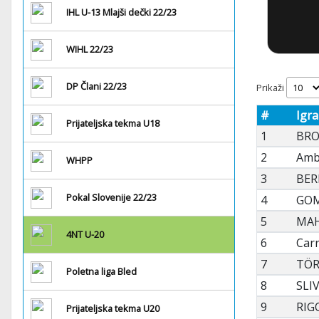
IHL U-13 Mlajši dečki 22/23
WIHL 22/23
DP Člani 22/23
Prikaži
#
Igra
Prijateljska tekma U18
1
BRO
2
Amb
WHPP
3
BER
Pokal Slovenije 22/23
4
GOM
5
MAH
4NT U-20
6
Car
7
TÖR
Poletna liga Bled
8
SLI
9
RIGO
Prijateljska tekma U20