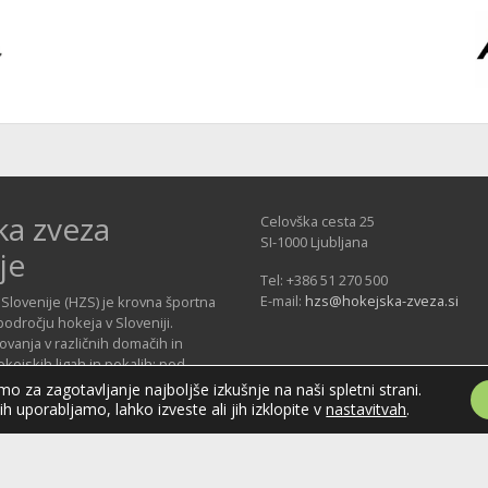
ka zveza
Celovška cesta 25
SI-1000 Ljubljana
je
Tel: +386 51 270 500
E-mail:
hzs@hokejska-zveza.si
Slovenije (HZS) je krovna športna
področju hokeja v Sloveniji.
vanja v različnih domačih in
ejskih ligah in pokalih; pod
 delujejo tudi slovenske hokejske
o za zagotavljanje najboljše izkušnje na naši spletni strani.
jih uporabljamo, lahko izveste ali jih izklopite v
nastavitvah
.