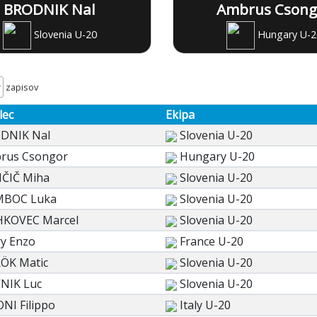
BRODNIK Nal
Ambrus Csong
Slovenia U-20
Hungary U-2
zapisov
lec
Ekipa
DNIK Nal
Slovenia U-20
rus Csongor
Hungary U-20
IČIČ Miha
Slovenia U-20
BOC Luka
Slovenia U-20
KOVEC Marcel
Slovenia U-20
ry Enzo
France U-20
ÖK Matic
Slovenia U-20
VNIK Luc
Slovenia U-20
NI Filippo
Italy U-20