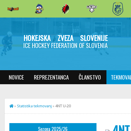
HOKEJSKA ZVEZA SLOVENIJE
ICE HOCKEY FEDERATION OF SLOVENIA
NOVICE
REPREZENTANCA
ČLANSTVO
TEKMOVA
»
Statistika tekmovanj
»
4NT U-20
4NT
Sezona 2025/26