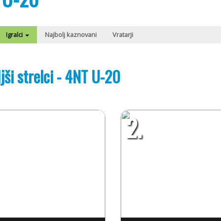
Igralci
Najbolj kaznovani
Vratarji
jši strelci - 4NT U-20
2.