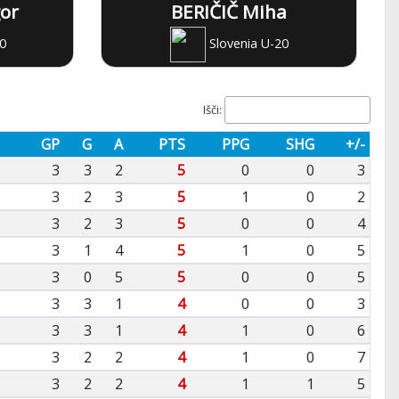
or
BERIČIČ Miha
0
Slovenia U-20
Išči:
GP
G
A
PTS
PPG
SHG
+/-
3
3
2
5
0
0
3
3
2
3
5
1
0
2
3
2
3
5
0
0
4
3
1
4
5
1
0
5
3
0
5
5
0
0
5
3
3
1
4
0
0
3
3
3
1
4
1
0
6
3
2
2
4
1
0
7
3
2
2
4
1
1
5