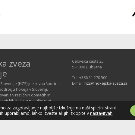
ka zveza
Celovška cesta 25
SI-1000 Ljubljana
je
Tel: +386 51 270 500
E-mail:
hzs@hokejska-zveza.si
Slovenije (HZS) je krovna športna
področju hokeja v Sloveniji.
vanja v različnih domačih in
ejskih ligah in pokalih; pod
 delujejo tudi slovenske hokejske
o za zagotavljanje najboljše izkušnje na naši spletni strani.
jih uporabljamo, lahko izveste ali jih izklopite v
nastavitvah
.