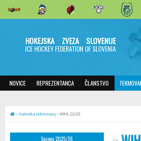
HOKEJSKA ZVEZA SLOVENIJE
ICE HOCKEY FEDERATION OF SLOVENIA
NOVICE
REPREZENTANCA
ČLANSTVO
TEKMOVA
»
Statistika tekmovanj
»
WIHL 22/23
WIH
Sezona 2025/26