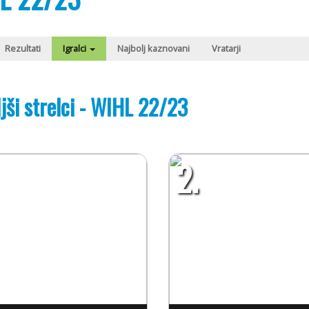
Rezultati
Igralci
Najbolj kaznovani
Vratarji
jši strelci - WIHL 22/23
2.