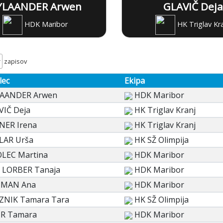
YLAANDER Arwen
GLAVIČ Deja
HDK Maribor
HK Triglav Kr
zapisov
lec
Ekipa
AANDER Arwen
HDK Maribor
VIČ Deja
HK Triglav Kranj
NER Irena
HK Triglav Kranj
LAR Urša
HK SŽ Olimpija
LEC Martina
HDK Maribor
Š LORBER Tanaja
HDK Maribor
MAN Ana
HDK Maribor
ZNIK Tamara Tara
HK SŽ Olimpija
IR Tamara
HDK Maribor