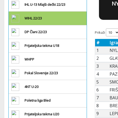
N
IHL U-13 Mlajši dečki 22/23
WIHL 22/23
DP Člani 22/23
Prikaži
#
Igra
Prijateljska tekma U18
1
NYL
2
GLA
WHPP
3
KRA
Pokal Slovenije 22/23
4
PAZ
5
SMO
4NT U-20
6
FRI
7
BAU
Poletna liga Bled
8
BRE
9
LEP
Prijateljska tekma U20