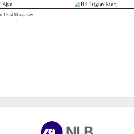
T Ajda
HK Triglav Kranj
o 10 od 53 zapisov