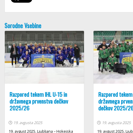
Sorodne Vsebine
Razpored tekem IHL U-15 in
Razpored tekem 
državnega prvenstva dečkov
državnega prvens
2025/26
dečkov 2025/2
19. avgusta 2025
19. avgusta 2025
19. avgust 2025, Ljubljana – Hokejska
19. avgust 2025, Lju