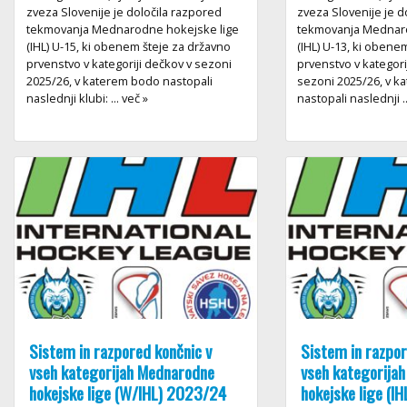
zveza Slovenije je določila razpored
zveza Slovenije je d
tekmovanja Mednarodne hokejske lige
tekmovanja Mednaro
(IHL) U-15, ki obenem šteje za državno
(IHL) U-13, ki obene
prvenstvo v kategoriji dečkov v sezoni
prvenstvo v kategori
2025/26, v katerem bodo nastopali
sezoni 2025/26, v 
naslednji klubi: ... več »
nastopali naslednji ..
Sistem in razpored končnic v
Sistem in razpor
vseh kategorijah Mednarodne
vseh kategorija
hokejske lige (W/IHL) 2023/24
hokejske lige (I