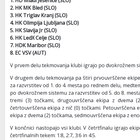
1. HD Mladi Jesenice (SLO)
2.
HK MK Bled (SLO)
3. HK Triglav Kranj (SLO)
4. HK Olimpija Ljubljana (SLO)
5. HK Slavija Jr (SLO)
6. HK LedX Celje (SLO)
7. HDK Maribor (SLO)
8. EC VSV (AUT)
V prvem delu tekmovanja klubi igrajo po dvokrožnem si
V drugem delu tekmovanja pa štiri prvouvrščene ekip
za razvrstitev od 1. do 4. mesta po rednem delu, medte
po dvokrožnem sistemu za razvrstitev od 5. do 8. mest
tremi (3) točkami, drugouvrščena ekipa z dvema (2
četrtouvrščena ekipa z nič (0) točkami. Petouvrščena e
ekipa z dvema (2) točkama, sedmouvrščena ekipa z eno (
V končnici nastopajo vsi klubi. V četrtfinalu igrajo eki
četrtfinalnih tekem: 1:8, 2:7, 3:6 in 4:5.