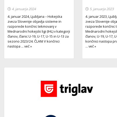
4. januarja 2024
5. januarja 2023
4. januar 2024, Ljubljana – Hokejska
4. januar 2023, Ljub
zveza Slovenije objavlja sisteme in
zveza Slovenije obja
razporede končnic tekmovanj v
razporede končnic 
Mednarodni hokejski ligi (IHL) v kategorji
Mednarodni hokejski l
članov, članic U-19, U-17, U-15 in U-13 za
članov, U-19, U-17, U
sezono 2023/24. ČLANI V končnici
končnici nastopa pr
nastopa ... več »
... več »