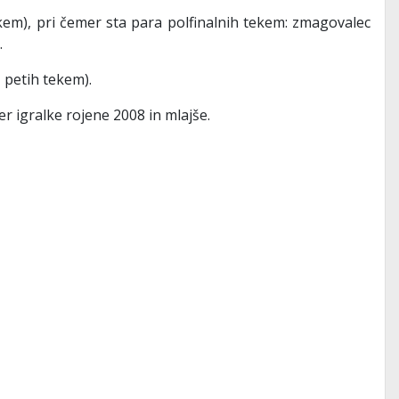
tekem), pri čemer sta para polfinalnih tekem: zmagovalec
.
z petih tekem).
ter igralke rojene 2008 in mlajše.