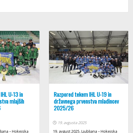
IHL U-13 in
Razpored tekem IHL U-19 in
tva mlajših
državnega prvenstva mladincev
6
2025/26
19. avgusta 2025
bljana – Hokejska
19. avgust 2025, Ljubljana – Hokejska