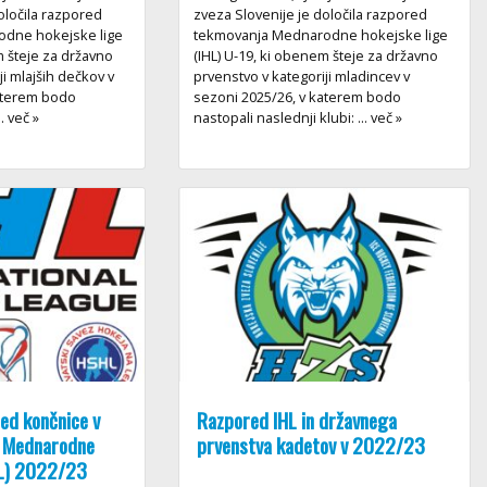
oločila razpored
zveza Slovenije je določila razpored
dne hokejske lige
tekmovanja Mednarodne hokejske lige
m šteje za državno
(IHL) U-19, ki obenem šteje za državno
ji mlajših dečkov v
prvenstvo v kategoriji mladincev v
katerem bodo
sezoni 2025/26, v katerem bodo
. več »
nastopali naslednji klubi: ... več »
ed končnice v
Razpored IHL in državnega
h Mednarodne
prvenstva kadetov v 2022/23
HL) 2022/23