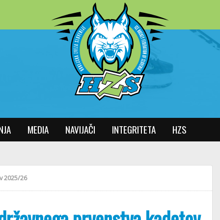
NJA
MEDIA
NAVIJAČI
INTEGRITETA
HZS
v 2025/26
državnega prvenstva kadetov