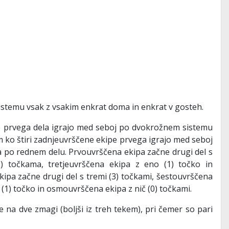
stemu vsak z vsakim enkrat doma in enkrat v gosteh.
e prvega dela igrajo med seboj po dvokrožnem sistemu
m ko štiri zadnjeuvrščene ekipe prvega igrajo med seboj
a po rednem delu. Prvouvrščena ekipa začne drugi del s
) točkama, tretjeuvrščena ekipa z eno (1) točko in
kipa začne drugi del s tremi (3) točkami, šestouvrščena
1) točko in osmouvrščena ekipa z nič (0) točkami.
pe na dve zmagi (boljši iz treh tekem), pri čemer so pari