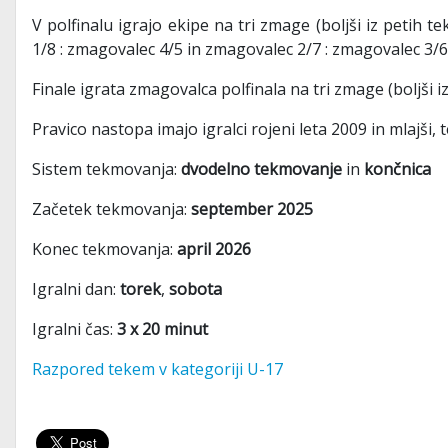
V polfinalu igrajo ekipe na tri zmage (boljši iz petih 
1/8 : zmagovalec 4/5 in zmagovalec 2/7 : zmagovalec 3/6
Finale igrata zmagovalca polfinala na tri zmage (boljši i
Pravico nastopa imajo igralci rojeni leta 2009 in mlajši, 
Sistem tekmovanja:
dvodelno tekmovanje
in
končnica
Začetek tekmovanja:
september 2025
Konec tekmovanja:
april 2026
Igralni dan:
torek
,
sobota
Igralni čas:
3 x 20 minut
Razpored tekem v kategoriji U-17