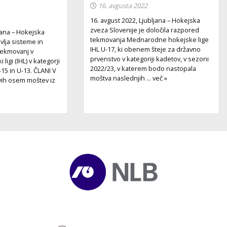
16. avgusta 2022
16. avgust 2022, Ljubljana – Hokejska
zveza Slovenije je določila razpored
ljana – Hokejska
tekmovanja Mednarodne hokejske lige
vlja sisteme in
IHL U-17, ki obenem šteje za državno
tekmovanj v
prvenstvo v kategoriji kadetov, v sezoni
igi (IHL) v kategorji
2022/23, v katerem bodo nastopala
-15 in U-13. ČLANI V
moštva naslednjih ... več »
vih osem moštev iz