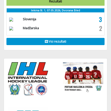
Rezultati
tekma št. 1, 07.05.2026, Dvorana Bled
3
Slovenija
2
Madžarska
Vsi rezultati