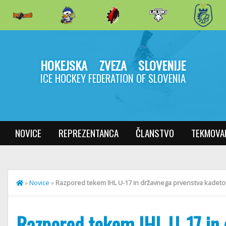
HOKEJSKA ZVEZA SLOVENIJE
ICE HOCKEY FEDERATION OF SLOVENIA
NOVICE
REPREZENTANCA
ČLANSTVO
TEKMOVA
»
Novice
»
Razpored tekem IHL U-17 in državnega prvenstva kadeto
Razpored tekem IHL U-17 in 