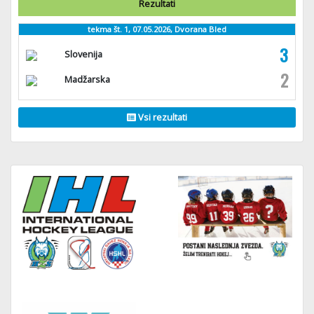
Rezultati
tekma št. 1, 07.05.2026, Dvorana Bled
3
Slovenija
2
Madžarska
Vsi rezultati