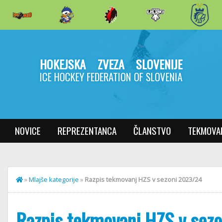
HOKEJSKA ZVEZA SLOVENIJE
ICE HOCKEY FEDERATION OF SLOVENIA
NOVICE
REPREZENTANCA
ČLANSTVO
TEKMOVA
»
Mlajše kategorije
»
Razpis tekmovanj HZS v sezoni 2023/24
Razpis tekmovanj HZS v sez