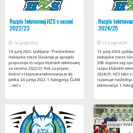
Razpis tekmovanj HZS v sezoni
Razpis tekmovan
2022/23
2024/25
14. junija 2022
13. junija 2024
14. junij 2022, Ljubljana - Predsedstvo
13. junij 2024, Ljubl
Hokejske zveze Slovenije je sprejelo
Hokejske zveze Slove
propozicije in razpis klubskih tekmovanj
208. dopisni seji spr
za sezono 2022/23. Rok za prijavo
razpis klubskih tek
klubov v razpisana tekmovanja je do
2024/25. HZS tako v
petka, 24. junija 2022. 1. Kategorija: ČLANI
razpisuje naslednja
... več »
tekmovanja: 1. Kategor