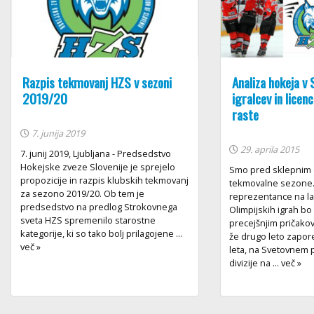
Razpis tekmovanj HZS v sezoni
Analiza hokeja v S
2019/20
igralcev in licen
raste
7. junija 2019
29. aprila 2015
7. junij 2019, Ljubljana - Predsedstvo
Hokejske zveze Slovenije je sprejelo
Smo pred sklepnim 
propozicije in razpis klubskih tekmovanj
tekmovalne sezone.
za sezono 2019/20. Ob tem je
reprezentance na l
predsedstvo na predlog Strokovnega
Olimpijskih igrah bo
sveta HZS spremenilo starostne
precejšnjim pričako
kategorije, ki so tako bolj prilagojene ...
že drugo leto zapo
več »
leta, na Svetovnem 
divizije na ... več »