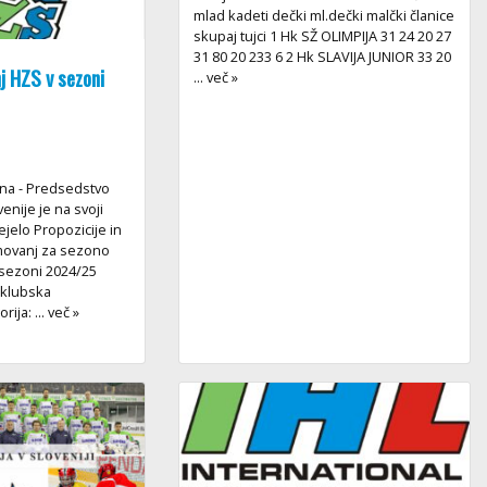
mlad kadeti dečki ml.dečki malčki članice
skupaj tujci 1 Hk SŽ OLIMPIJA 31 24 20 27
31 80 20 233 6 2 Hk SLAVIJA JUNIOR 33 20
j HZS v sezoni
... več »
jana - Predsedstvo
nije je na svoji
ejelo Propozicije in
movanj za sezono
 sezoni 2024/25
 klubska
ija: ... več »