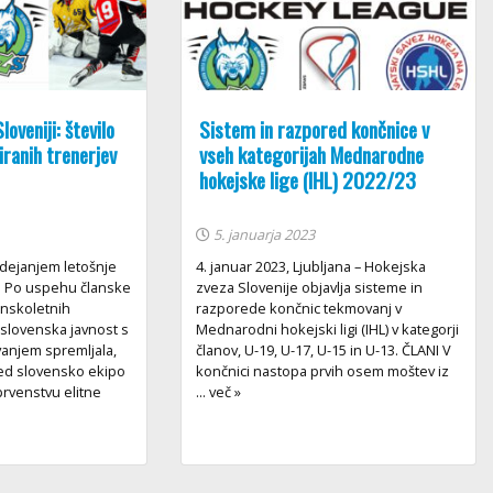
loveniji: število
Sistem in razpored končnice v
ciranih trenerjev
vseh kategorijah Mednarodne
hokejske lige (IHL) 2022/23
5. januarja 2023
dejanjem letošnje
4. januar 2023, Ljubljana – Hokejska
 Po uspehu članske
zveza Slovenije objavlja sisteme in
anskoletnih
razporede končnic tekmovanj v
 slovenska javnost s
Mednarodni hokejski ligi (IHL) v kategorji
vanjem spremljala,
članov, U-19, U-17, U-15 in U-13. ČLANI V
red slovensko ekipo
končnici nastopa prvih osem moštev iz
prvenstvu elitne
... več »