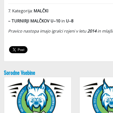
7. Kategorija:
MALČKI
– TURNIRJI MALČKOV U–10
in
U–8
Pravico nastopa imajo igralci rojeni v letu
2014
in mlajši
Sorodne Vsebine