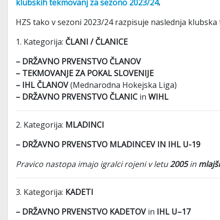
klubskih tekmovanj za sezono 2023/24
.
HZS tako v sezoni 2023/24 razpisuje naslednja klubska
1. Kategorija:
ČLANI / ČLANICE
– DRŽAVNO PRVENSTVO ČLANOV
– TEKMOVANJE ZA POKAL SLOVENIJE
– IHL
ČLANOV
(Mednarodna Hokejska Liga)
– DRŽAVNO PRVENSTVO ČLANIC
in
WIHL
2. Kategorija:
MLADINCI
– DRŽAVNO PRVENSTVO MLADINCEV IN IHL U-19
Pravico nastopa imajo igralci rojeni v letu
2005
in
mlajši
3. Kategorija:
KADETI
– DRŽAVNO PRVENSTVO KADETOV
in
IHL U–17