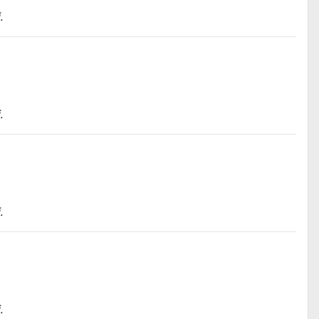
.
.
.
.