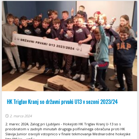
HK Triglav Kranj so državni prvaki U13 v sezoni 2023/24
2. marca 2024
2. marec 2024, Zalog pri Ljubljani - Hokejisti HK Triglav Kranj U-13 so s
preobratom v zadnjih minutah drugega polfinalnega obračuna proti HK
Slavija Junior osvojili vstopnico v finale tekmovanja Mednarodne hokejske
lige (IHL) v ... več »