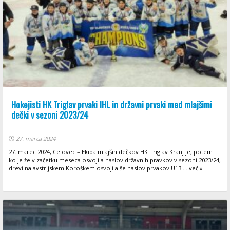
Hokejisti HK Triglav prvaki IHL in državni prvaki med mlajšimi
dečki v sezoni 2023/24
27. marca 2024
27. marec 2024, Celovec – Ekipa mlajših dečkov HK Triglav Kranj je, potem
ko je že v začetku meseca osvojila naslov državnih pravkov v sezoni 2023/24,
drevi na avstrijskem Koroškem osvojila še naslov prvakov U13 ... več »