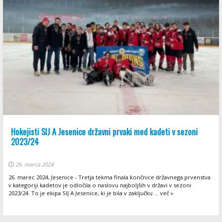
Hokejisti SIJ A Jesenice državni prvaki med kadeti v sezoni
2023/24
26. marca 2024
26. marec 2024, Jesenice - Tretja tekma finala končnice državnega prvenstva
v kategoriji kadetov je odločila o naslovu najboljših v državi v sezoni
2023/24. To je ekipa SIJ A Jesenice, ki je bila v zaključku ... več »