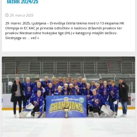
sezoni 2024/25
29. marca 2025
29. marec 2025, Ljubljana – Drevišnja četrta tekma med U-13 ekipama HK
Olimpija in EC KAC je prinesla odločitev o naslovu državnih prvakov ter
prvakov Mednarodne hokejske lige (IHL) v kategoriji mlajših dečkov.
Slednjega so ... več »