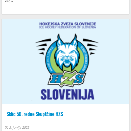
več »
Sklic 50. redne Skupščine HZS
3. junija 2025