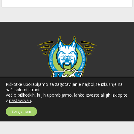
Piškotke uporabljamo za zagotavljanje najboljše izkušnje na
naši spletni strani.
Hokejska zveza Slovenije
Več o piškotkih, ki jih uporabljamo, lahko izveste ali jih izklopite
v
nastavitvah
.
Hokejska zveza Slovenije (HZS) je krovna športna organizacija na področju
hokeja v Sloveniji. Organizira tekmovanja v različnih domačih in
mednarodnih hokejskih ligah in pokalih; pod njenim okriljem delujejo tudi
Sprejemam
slovenske hokejske reprezentance.
Celovška cesta 25
SI-1000 Ljubljana