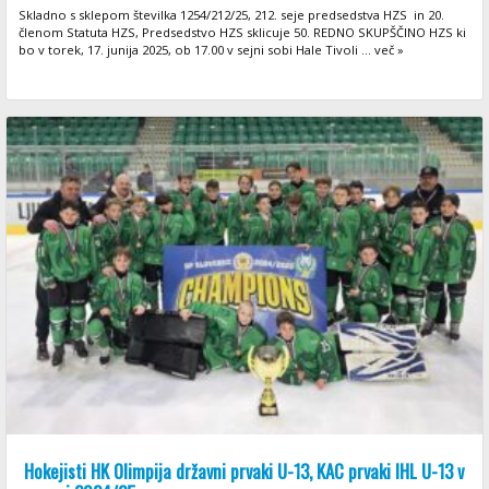
Skladno s sklepom številka 1254/212/25, 212. seje predsedstva HZS in 20.
členom Statuta HZS, Predsedstvo HZS sklicuje 50. REDNO SKUPŠČINO HZS ki
bo v torek, 17. junija 2025, ob 17.00 v sejni sobi Hale Tivoli ... več »
Hokejisti HK Olimpija državni prvaki U-13, KAC prvaki IHL U-13 v