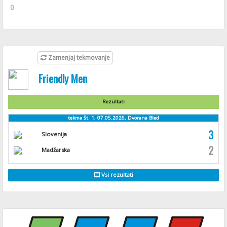
0
Zamenjaj tekmovanje
Friendly Men
Rezultati
tekma št. 1, 07.05.2026, Dvorana Bled
3
Slovenija
2
Madžarska
Vsi rezultati