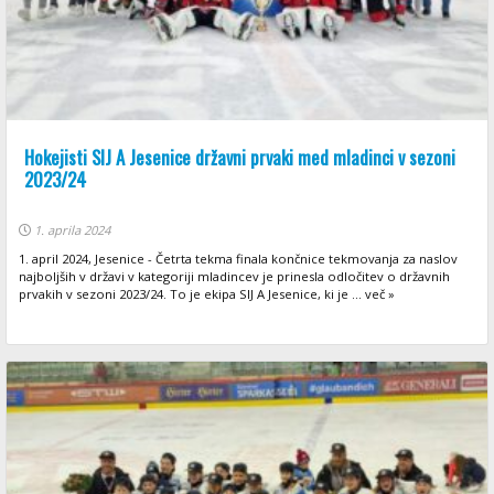
Hokejisti SIJ A Jesenice državni prvaki med mladinci v sezoni
2023/24
1. aprila 2024
1. april 2024, Jesenice - Četrta tekma finala končnice tekmovanja za naslov
najboljših v državi v kategoriji mladincev je prinesla odločitev o državnih
prvakih v sezoni 2023/24. To je ekipa SIJ A Jesenice, ki je ... več »