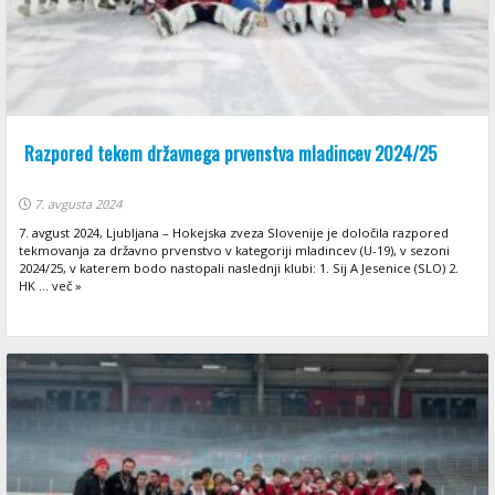
Razpored tekem državnega prvenstva mladincev 2024/25
7. avgusta 2024
7. avgust 2024, Ljubljana – Hokejska zveza Slovenije je določila razpored
tekmovanja za državno prvenstvo v kategoriji mladincev (U-19), v sezoni
2024/25, v katerem bodo nastopali naslednji klubi: 1. Sij A Jesenice (SLO) 2.
HK ... več »