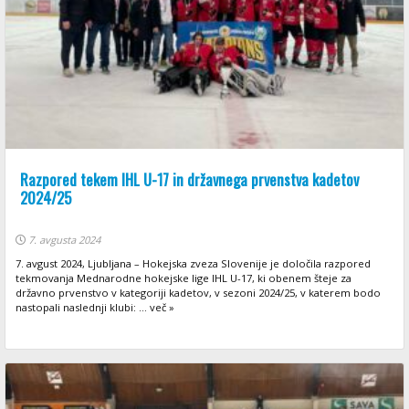
Razpored tekem IHL U-17 in državnega prvenstva kadetov
2024/25
7. avgusta 2024
7. avgust 2024, Ljubljana – Hokejska zveza Slovenije je določila razpored
tekmovanja Mednarodne hokejske lige IHL U-17, ki obenem šteje za
državno prvenstvo v kategoriji kadetov, v sezoni 2024/25, v katerem bodo
nastopali naslednji klubi: ... več »