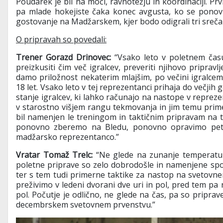
Poudarek je bil na moči, ravnotežju in koordinaciji. Prv
pa mlade hokejiste čaka konec avgusta, ko se ponovn
gostovanje na Madžarskem, kjer bodo odigrali tri sreča
O pripravah so povedali:
Trener Gorazd Drinovec:
“Vsako leto v poletnem čas
preizkusiti čim več igralcev, preveriti njihovo pripravl
damo priložnost nekaterim mlajšim, po večini igralcem
18 let. Vsako leto v tej reprezentanci prihaja do večjih 
stanje igralcev, ki lahko računajo na nastope v reprezent
v starostno višjem rangu tekmovanja in jim temu primern
bil namenjen le treningom in taktičnim pripravam na t
ponovno zberemo na Bledu, ponovno opravimo pet t
madžarsko reprezentanco.”
Vratar Tomaž Trelc:
“Ne glede na zunanje temperature
poletne priprave so zelo dobrodošle in namenjene spo
ter s tem tudi primerne taktike za nastop na svetovn
preživimo v ledeni dvorani dve uri in pol, pred tem pa n
pol. Počutje je odlično, ne glede na čas, pa so pripra
decembrskem svetovnem prvenstvu.”