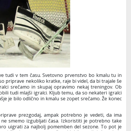
ave tudi v tem času. Svetovno prvenstvo bo kmalu tu in
 priprave nekoliko kratke, raje bi videl, da bi trajale še
ralci srečamo in skupaj opravimo nekaj treningov. Ob
ili tudi mlajši igralci. Kljub temu, da so nekateri igralci
zdušje je bilo odlično in kmalu se zopet srečamo. Že konec
iprave prezgodaj, ampak potrebno je vedeti, da ima
e smemo izgubljati časa. Izkoristiti je potrebno take
obro uigrati za najbolj pomemben del sezone. To pot je