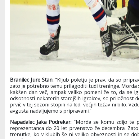
Branilec Jure Stan:
“Kljub poletju je prav, da so pripr
zato je potrebno temu prilagoditi tudi treninge. Morda so
kakšen dan več, ampak veliko pomeni že to, da se ig
odsotnosti nekaterih starejših igralcev, so priložnost dob
prvič v tej sezoni stopili na led, večjih težav ni bilo. V
avgusta nadaljujemo s pripravami.”
Napadalec Jaka Podrekar:
“Morda se komu zdijo te pr
reprezentanca do 20 let prvenstvo že decembra. Zato n
trenutke, ko v klubih še ni veliko obveznosti in se d