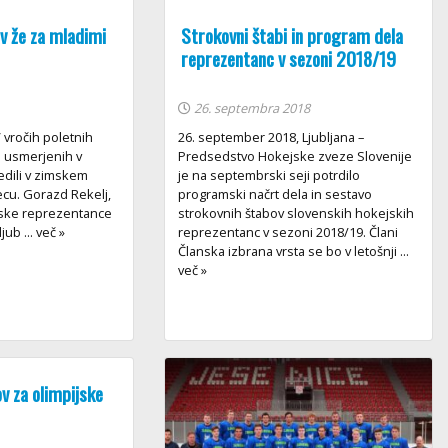
av že za mladimi
Strokovni štabi in program dela
reprezentanc v sezoni 2018/19
26. septembra 2018
 V vročih poletnih
26. september 2018, Ljubljana –
i usmerjenih v
Predsedstvo Hokejske zveze Slovenije
edili v zimskem
je na septembrski seji potrdilo
u. Gorazd Rekelj,
programski načrt dela in sestavo
nske reprezentance
strokovnih štabov slovenskih hokejskih
jub ... več »
reprezentanc v sezoni 2018/19. Člani
Članska izbrana vrsta se bo v letošnji ...
več »
v za olimpijske