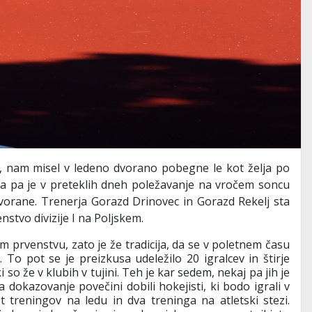
j, nam misel v ledeno dvorano pobegne le kot želja po
ca pa je v preteklih dneh poležavanje na vročem soncu
dvorane. Trenerja Gorazd Drinovec in Gorazd Rekelj sta
stvo divizije I na Poljskem.
 prvenstvu, zato je že tradicija, da se v poletnem času
To pot se je preizkusa udeležilo 20 igralcev in štirje
i so že v klubih v tujini. Teh je kar sedem, nekaj pa jih je
a dokazovanje povečini dobili hokejisti, ki bodo igrali v
t treningov na ledu in dva treninga na atletski stezi.