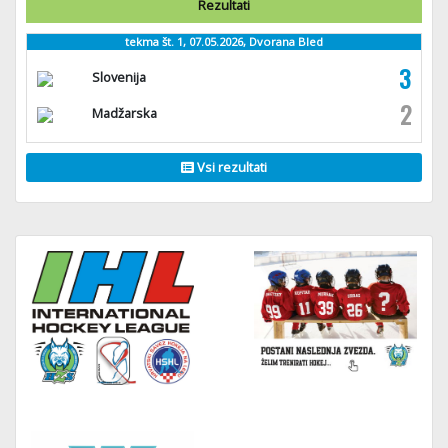
Rezultati
tekma št. 1, 07.05.2026, Dvorana Bled
3
Slovenija
2
Madžarska
Vsi rezultati