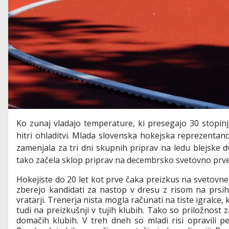
Ko zunaj vladajo temperature, ki presegajo 30 stopin
hitri ohladitvi. Mlada slovenska hokejska reprezentan
zamenjala za tri dni skupnih priprav na ledu blejske 
tako začela sklop priprav na decembrsko svetovno prven
Hokejiste do 20 let kot prve čaka preizkus na svetovnem
zberejo kandidati za nastop v dresu z risom na prsih. 
vratarji. Trenerja nista mogla računati na tiste igralce, k
tudi na preizkušnji v tujih klubih. Tako so priložnost z
domačih klubih. V treh dneh so mladi risi opravili pe