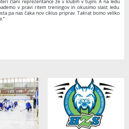
teri člani reprezentance že v klubih v tujini. A na ledu
pademo v pravi ritem treningov in okusimo slast ledu.
sta pa nas čaka nov ciklus priprav. Takrat bomo veliko
e.”