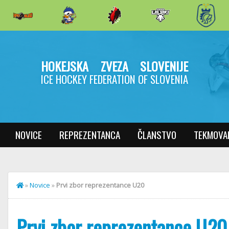
HOKEJSKA ZVEZA SLOVENIJE
ICE HOCKEY FEDERATION OF SLOVENIA
NOVICE
REPREZENTANCA
ČLANSTVO
TEKMOVA
»
Novice
»
Prvi zbor reprezentance U20
Prvi zbor reprezentance U20