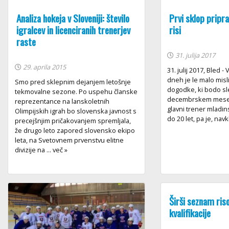
Analiza hokeja v Sloveniji: število
Prvi sklop pripr
igralcev in licenciranih trenerjev
risi
raste
31. julija 2017
29. aprila 2015
31. julij 2017, Bled -
dneh je le malo misl
Smo pred sklepnim dejanjem letošnje
dogodke, ki bodo sl
tekmovalne sezone. Po uspehu članske
decembrskem mesec
reprezentance na lanskoletnih
glavni trener mladi
Olimpijskih igrah bo slovenska javnost s
do 20 let, pa je, navkl
precejšnjim pričakovanjem spremljala,
že drugo leto zapored slovensko ekipo
leta, na Svetovnem prvenstvu elitne
divizije na ... več »
Širši seznam riso
kvalifikacije