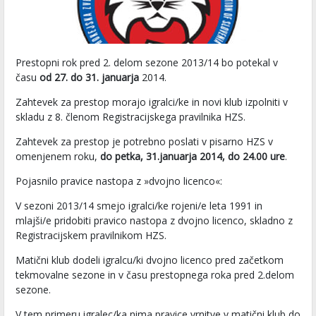
Prestopni rok pred 2. delom sezone 2013/14 bo potekal v
času
od 27. do 31. januarja
2014.
Zahtevek za prestop morajo igralci/ke in novi klub izpolniti v
skladu z 8. členom Registracijskega pravilnika HZS.
Zahtevek za prestop je potrebno poslati v pisarno HZS v
omenjenem roku,
do petka, 31.januarja 2014, do 24.00 ure
.
Pojasnilo pravice nastopa z »dvojno licenco«:
V sezoni 2013/14 smejo igralci/ke rojeni/e leta 1991 in
mlajši/e pridobiti pravico nastopa z dvojno licenco, skladno z
Registracijskem pravilnikom HZS.
Matični klub dodeli igralcu/ki dvojno licenco pred začetkom
tekmovalne sezone in v času prestopnega roka pred 2.delom
sezone.
V tem primeru igralec/ka nima pravice vrnitve v matični klub do