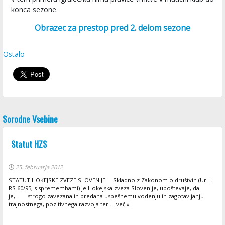
konca sezone.
Obrazec za prestop pred 2. delom sezone
Ostalo
Sorodne Vsebine
Statut HZS
25. februarja 2012
STATUT HOKEJSKE ZVEZE SLOVENIJE Skladno z Zakonom o društvih (Ur. l.
RS 60/95, s spremembami) je Hokejska zveza Slovenije, upoštevaje, da
je,- strogo zavezana in predana uspešnemu vodenju in zagotavljanju
trajnostnega, pozitivnega razvoja ter ... več »