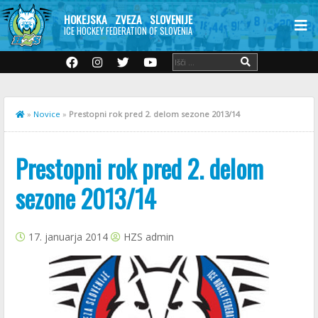
HOKEJSKA ZVEZA SLOVENIJE
ICE HOCKEY FEDERATION OF SLOVENIA
»
Novice
»
Prestopni rok pred 2. delom sezone 2013/14
Prestopni rok pred 2. delom
sezone 2013/14
17. januarja 2014
HZS admin