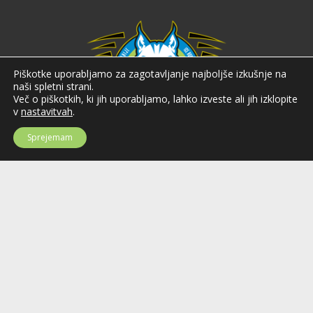
Piškotke uporabljamo za zagotavljanje najboljše izkušnje na
naši spletni strani.
Več o piškotkih, ki jih uporabljamo, lahko izveste ali jih izklopite
v
nastavitvah
.
Sprejemam
Hokejska zveza Slovenije
Hokejska zveza Slovenije (HZS) je krovna športna organizacija na področju
hokeja v Sloveniji. Organizira tekmovanja v različnih domačih in
mednarodnih hokejskih ligah in pokalih; pod njenim okriljem delujejo tudi
slovenske hokejske reprezentance.
Celovška cesta 25
SI-1000 Ljubljana
Tel: +386 51 270 500
E-mail:
hzs@hokejska-zveza.si
Informacije o uporabi spletnih piškotkov