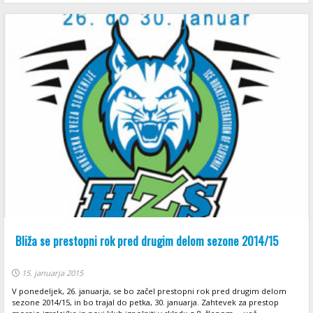
Bliža se prestopni rok pred drugim delom sezone 2014/15
15. januarja 2015
V ponedeljek, 26. januarja, se bo začel prestopni rok pred drugim delom
sezone 2014/15, in bo trajal do petka, 30. januarja. Zahtevek za prestop