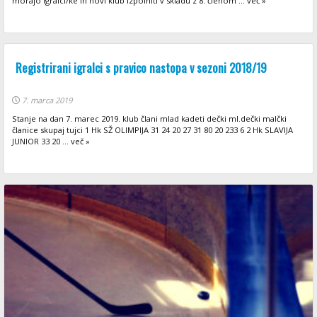
morajo igralci/ke in novi klub izpolniti v skladu z 8. členom ... več »
Registrirani igralci s pravico nastopa v sezoni 2018/19
7. marca 2019
Stanje na dan 7. marec 2019. klub člani mlad kadeti dečki ml.dečki malčki
članice skupaj tujci 1 Hk SŽ OLIMPIJA 31 24 20 27 31 80 20 233 6 2 Hk SLAVIJA
JUNIOR 33 20 ... več »