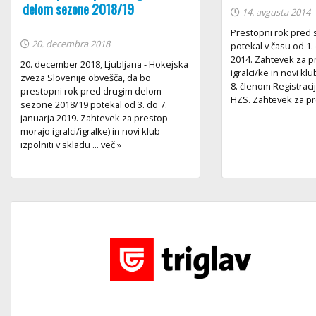
delom sezone 2018/19
14. avgusta 2014
Prestopni rok pred
20. decembra 2018
potekal v času od 1
2014. Zahtevek za p
20. december 2018, Ljubljana - Hokejska
igralci/ke in novi klu
zveza Slovenije obvešča, da bo
8. členom Registraci
prestopni rok pred drugim delom
HZS. Zahtevek za pre
sezone 2018/19 potekal od 3. do 7.
januarja 2019. Zahtevek za prestop
morajo igralci/igralke) in novi klub
izpolniti v skladu ... več »