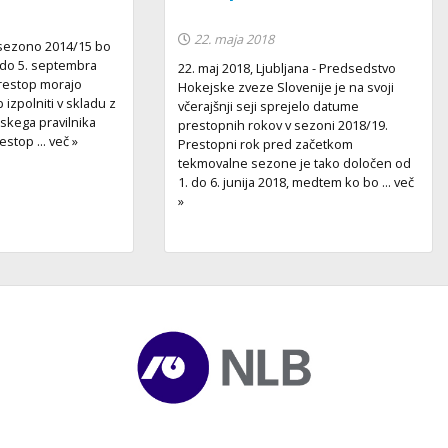
22. maja 2018
 sezono 2014/15 bo
. do 5. septembra
22. maj 2018, Ljubljana - Predsedstvo
restop morajo
Hokejske zveze Slovenije je na svoji
b izpolniti v skladu z
včerajšnji seji sprejelo datume
jskega pravilnika
prestopnih rokov v sezoni 2018/19.
stop ... več »
Prestopni rok pred začetkom
tekmovalne sezone je tako določen od
1. do 6. junija 2018, medtem ko bo ... več
»