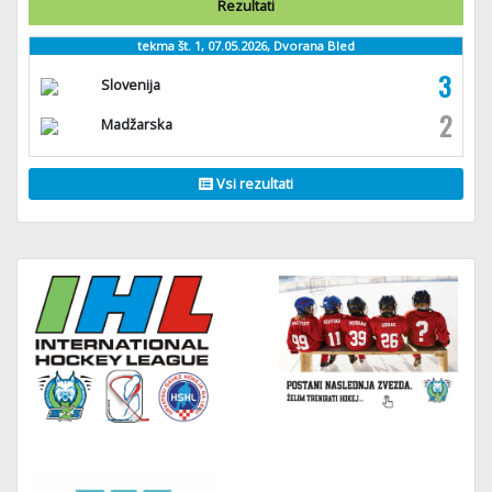
Rezultati
tekma št. 1, 07.05.2026, Dvorana Bled
3
Slovenija
2
Madžarska
Vsi rezultati