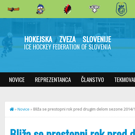
HOKEJSKA ZVEZA SLOVENIJE
ICE HOCKEY FEDERATION OF SLOVENIA
NOVICE
REPREZENTANCA
ČLANSTVO
TEKMOVA
»
Novice
»
Bliža se prestopni rok pred drugim delom sezone 2014/
Bliža se prestopni rok pred