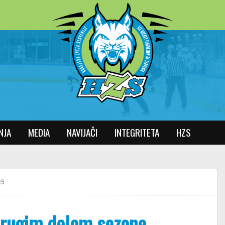
NJA
MEDIA
NAVIJAČI
INTEGRITETA
HZS
15
 drugim delom sezone