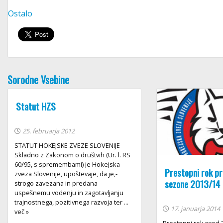
Ostalo
Sorodne Vsebine
Statut HZS
25. februarja 2012
STATUT HOKEJSKE ZVEZE SLOVENIJE
Skladno z Zakonom o društvih (Ur. l. RS
60/95, s spremembami) je Hokejska
Prestopni rok pr
zveza Slovenije, upoštevaje, da je,-
sezone 2013/14
strogo zavezana in predana
uspešnemu vodenju in zagotavljanju
trajnostnega, pozitivnega razvoja ter ...
17. januarja 2014
več »