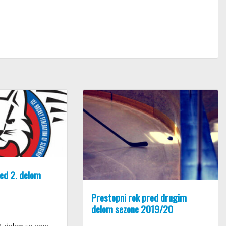
ed 2. delom
Prestopni rok pred drugim
delom sezone 2019/20