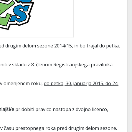
red drugim delom sezone 2014/15, in bo trajal do petka,
niti v skladu z 8. členom Registracijskega pravilnika
S v omenjenem roku,
do petka, 30. januarja 2015, do 24.
lajši/e
pridobiti pravico nastopa z dvojno licenco,
udi v času prestopnega roka pred drugim delom sezone.