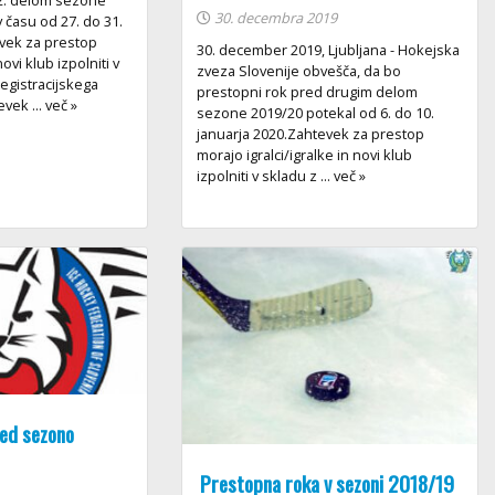
 2. delom sezone
30. decembra 2019
 času od 27. do 31.
evek za prestop
30. december 2019, Ljubljana - Hokejska
ovi klub izpolniti v
zveza Slovenije obvešča, da bo
egistracijskega
prestopni rok pred drugim delom
vek ... več »
sezone 2019/20 potekal od 6. do 10.
januarja 2020.Zahtevek za prestop
morajo igralci/igralke in novi klub
izpolniti v skladu z ... več »
red sezono
Prestopna roka v sezoni 2018/19