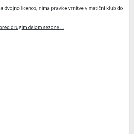
a dvojno licenco, nima pravice vrnitve v matični klub do
p pred drugim delom sezone …