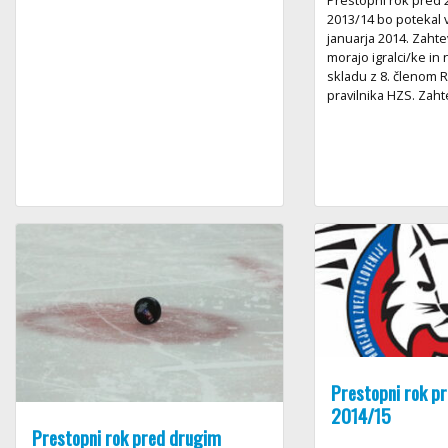
Prestopni rok pred
2013/14 bo potekal v
januarja 2014. Zaht
morajo igralci/ke in n
skladu z 8. členom R
pravilnika HZS. Zahte
Prestopni rok p
2014/15
Prestopni rok pred drugim