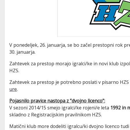
V ponedeljek, 26. januarja, se bo začel prestopni rok p
30. januarja.
Zahtevek za prestop morajo igralci/ke in novi klub izpol
HZS.
Zahtevek za prestop je potrebno poslati v pisarno HZ
ure
.
Pojasnilo pravice nastopa z ”dvojno licenco”:
V sezoni 2014/15 smejo igralci/ke rojeni/e leta
1992 in m
skladno z Registracijskim pravilnikom HZS.
Matični klub more dodeliti igralcu/ki dvojno licenco t