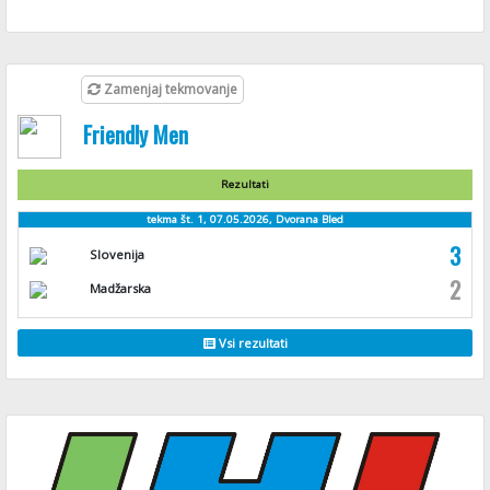
Zamenjaj tekmovanje
Friendly Men
Rezultati
tekma št. 1, 07.05.2026, Dvorana Bled
3
Slovenija
2
Madžarska
Vsi rezultati