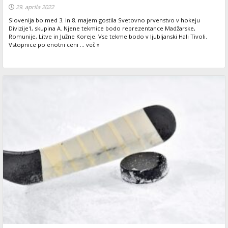
29. aprila 2022
Slovenija bo med 3. in 8. majem gostila Svetovno prvenstvo v hokeju
Divizije1, skupina A. Njene tekmice bodo reprezentance Madžarske,
Romunije, Litve in Južne Koreje. Vse tekme bodo v ljubljanski Hali Tivoli.
Vstopnice po enotni ceni ... več »