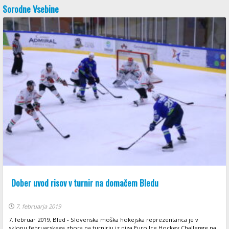
Sorodne Vsebine
Dober uvod risov v turnir na domačem Bledu
7. februarja 2019
7. februar 2019, Bled - Slovenska moška hokejska reprezentanca je v
sklopu februarskega zbora na turnirju iz niza Euro Ice Hockey Challenge na