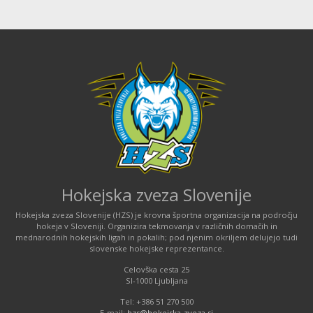
Hokejska zveza Slovenije
Hokejska zveza Slovenije (HZS) je krovna športna organizacija na področju
hokeja v Sloveniji. Organizira tekmovanja v različnih domačih in
mednarodnih hokejskih ligah in pokalih; pod njenim okriljem delujejo tudi
slovenske hokejske reprezentance.
Celovška cesta 25
SI-1000 Ljubljana
Tel: +386 51 270 500
E-mail:
hzs@hokejska-zveza.si