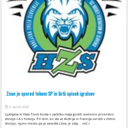
Znan je spored tekem SP in širši spisek igralcev
6. aprila 2022
Ljubljana in Hala Tivoli bosta v začetku maja gostili svetovno prvenstvo
divizije I-A v hokeju. Po tem, ko sta se Avstrija in Francija uvrstili v elitno
divizijo, njuno mesto pa je zasedla Litva, je zdaj ... več »