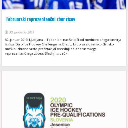
Februarski reprezentančni zbor risov
30. januarja 2019
30. januar 2019, Ljubljana - Teden dni nas še loči od mednarodnega turnirja
iz niza Euro Ice Hockey Challenge na Bledu, ki bo za slovensko člansko
moško izbrano vrsto predstavljal osrednji del februarskega
reprezentančnega zbora. Slednji ... več »