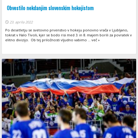
Obvestilo nekdanjim slovenskim hokejistom
23. aprila 2022
Po desetletju se svetovno prvenstvo v hokeju ponovno vrača v Ljubljano,
tokrat v Halo Tivoli, kjer se bodo risi med 3. in 8. majem borili za povratek v
elitno divizijo. Ob tej priložnosti vljudno vabimo ... več »