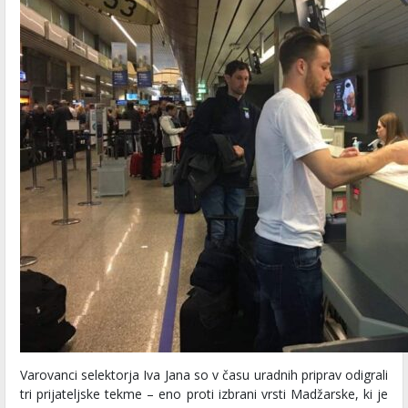
Varovanci selektorja Iva Jana so v času uradnih priprav odigrali
tri prijateljske tekme – eno proti izbrani vrsti Madžarske, ki je