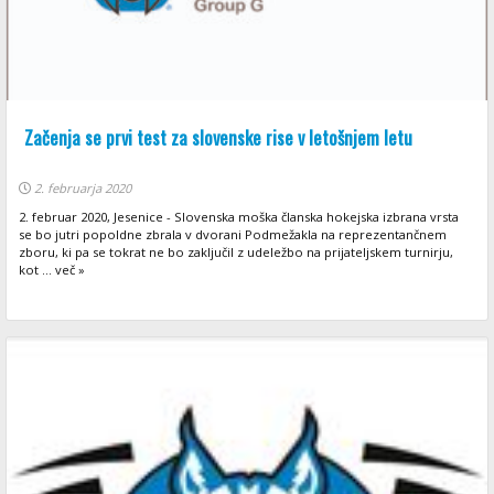
Začenja se prvi test za slovenske rise v letošnjem letu
2. februarja 2020
2. februar 2020, Jesenice - Slovenska moška članska hokejska izbrana vrsta
se bo jutri popoldne zbrala v dvorani Podmežakla na reprezentančnem
zboru, ki pa se tokrat ne bo zaključil z udeležbo na prijateljskem turnirju,
kot ... več »