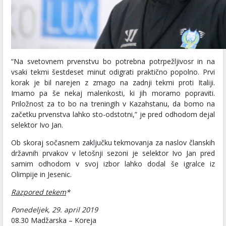
“Na svetovnem prvenstvu bo potrebna potrpežljivosr in na
vsaki tekmi šestdeset minut odigrati praktično popolno. Prvi
korak je bil narejen z zmago na zadnji tekmi proti Italiji.
Imamo pa še nekaj malenkosti, ki jih moramo popraviti.
Priložnost za to bo na treningih v Kazahstanu, da bomo na
začetku prvenstva lahko sto-odstotni,” je pred odhodom dejal
selektor Ivo Jan.
Ob skoraj sočasnem zaključku tekmovanja za naslov članskih
državnih prvakov v letošnji sezoni je selektor Ivo Jan pred
samim odhodom v svoj izbor lahko dodal še igralce iz
Olimpije in Jesenic.
Razpored tekem
*
Ponedeljek, 29. april 2019
08.30 Madžarska – Koreja