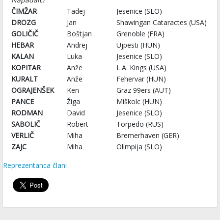
ČIMŽAR
Tadej
Jesenice (SLO)
DROZG
Jan
Shawingan Cataractes (USA)
GOLIČIČ
Boštjan
Grenoble (FRA)
HEBAR
Andrej
Ujpesti (HUN)
KALAN
Luka
Jesenice (SLO)
KOPITAR
Anže
L.A. Kings (USA)
KURALT
Anže
Fehervar (HUN)
OGRAJENŠEK
Ken
Graz 99ers (AUT)
PANCE
Žiga
Miškolc (HUN)
RODMAN
David
Jesenice (SLO)
SABOLIČ
Robert
Torpedo (RUS)
VERLIČ
Miha
Bremerhaven (GER)
ZAJC
Miha
Olimpija (SLO)
Reprezentanca člani