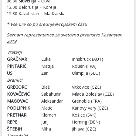
08.30
Slovenija
– Litva
12.00 Belorusija – Koreja
15.30 Kazahstan – Madžarska
* Vse ure so po srednjeevropskem času
Seznam reprezentance za svetovno prvenstvo Kazahstan
2019
Vratarji
GRAČNAR
Luka
Innsbruck (AUT)
PINTARIČ
Matija
Rouen (FRA)
US
Žan
Olimpija (SLO)
Branilci
GREGORC
Blaž
Vitkovice (CZE)
KOVAČEVIĆ
Sabahudin
Mlada Boleslav (CZE)
MAGOVAC
Aleksandar
Grenoble (FRA)
PODLIPNIK
Matic
Karlovy Vary (CZE)
PRETNAR
Klemen
Košice (SVK)
REPE
Jurij
Herning (DEN)
ŠTEBIH
Miha
Jihlava (CZE)
Napadalci