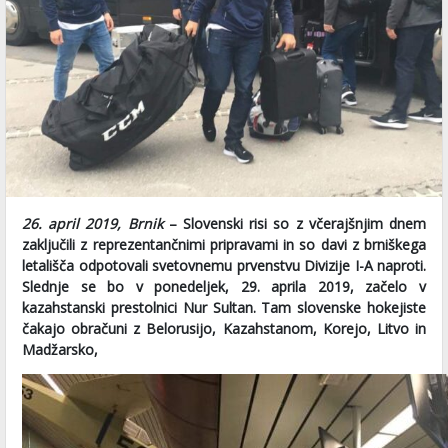
26. april 2019, Brnik
– Slovenski risi so z včerajšnjim dnem
zaključili z reprezentančnimi pripravami in so davi z brniškega
letališča odpotovali svetovnemu prvenstvu Divizije I-A naproti.
Slednje se bo v ponedeljek, 29. aprila 2019, začelo v
kazahstanski prestolnici Nur Sultan. Tam slovenske hokejiste
čakajo obračuni z Belorusijo, Kazahstanom, Korejo, Litvo in
Madžarsko,