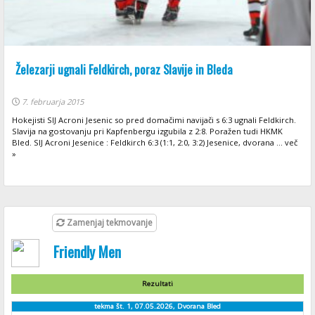
Železarji ugnali Feldkirch, poraz Slavije in Bleda
7. februarja 2015
Hokejisti SIJ Acroni Jesenic so pred domačimi navijači s 6:3 ugnali Feldkirch.
Slavija na gostovanju pri Kapfenbergu izgubila z 2:8. Poražen tudi HKMK
Bled. SIJ Acroni Jesenice : Feldkirch 6:3 (1:1, 2:0, 3:2) Jesenice, dvorana ... več
»
Zamenjaj tekmovanje
Friendly Men
Rezultati
tekma št. 1, 07.05.2026, Dvorana Bled