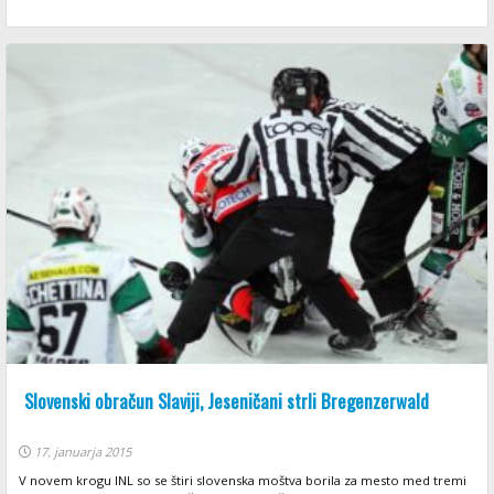
Slovenski obračun Slaviji, Jeseničani strli Bregenzerwald
17. januarja 2015
V novem krogu INL so se štiri slovenska moštva borila za mesto med tremi