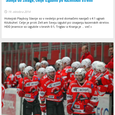
19. oktobra 2014
Hokejisti Playboy Slavije so v nedeljo pred domačimi navijači s 4:1 ugnali
Kitzbühel. Celje je proti Zell am Seeju izgubil po izvajanju kazenskih strelov.
HDD Jesenice so izgubile s tesnih 0:1, Triglav iz Kranja je ... več »