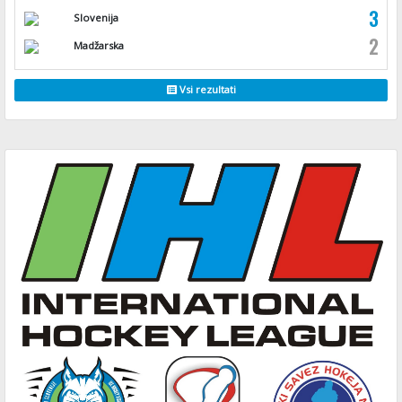
3
Slovenija
2
Madžarska
Vsi rezultati