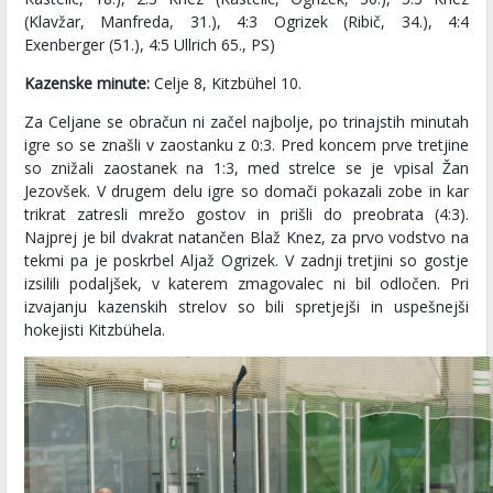
(Klavžar, Manfreda, 31.), 4:3 Ogrizek (Ribič, 34.), 4:4
Exenberger (51.), 4:5 Ullrich 65., PS)
Kazenske minute:
Celje 8, Kitzbühel 10.
Za Celjane se obračun ni začel najbolje, po trinajstih minutah
igre so se znašli v zaostanku z 0:3. Pred koncem prve tretjine
so znižali zaostanek na 1:3, med strelce se je vpisal Žan
Jezovšek. V drugem delu igre so domači pokazali zobe in kar
trikrat zatresli mrežo gostov in prišli do preobrata (4:3).
Najprej je bil dvakrat natančen Blaž Knez, za prvo vodstvo na
tekmi pa je poskrbel Aljaž Ogrizek. V zadnji tretjini so gostje
izsilili podaljšek, v katerem zmagovalec ni bil odločen. Pri
izvajanju kazenskih strelov so bili spretjejši in uspešnejši
hokejisti Kitzbühela.