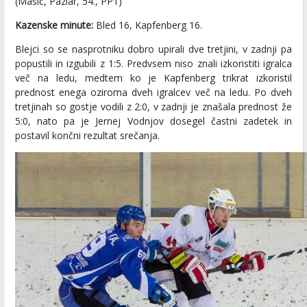
(Mašič, Pazlar, 54., PP1)
Kazenske minute:
Bled 16, Kapfenberg 16.
Blejci so se nasprotniku dobro upirali dve tretjini, v zadnji pa
popustili in izgubili z 1:5. Predvsem niso znali izkoristiti igralca
več na ledu, medtem ko je Kapfenberg trikrat izkoristil
prednost enega oziroma dveh igralcev več na ledu. Po dveh
tretjinah so gostje vodili z 2:0, v zadnji je znašala prednost že
5:0, nato pa je Jernej Vodnjov dosegel častni zadetek in
postavil končni rezultat srečanja.