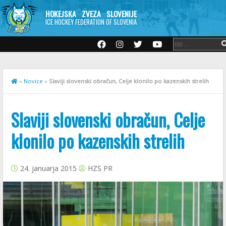
HOKEJSKA ZVEZA SLOVENIJE
ICE HOCKEY FEDERATION OF SLOVENIA
»
Novice
»
Slaviji slovenski obračun, Celje klonilo po kazenskih strelih
Slaviji slovenski obračun, Celje
klonilo po kazenskih strelih
24. januarja 2015
HZS PR