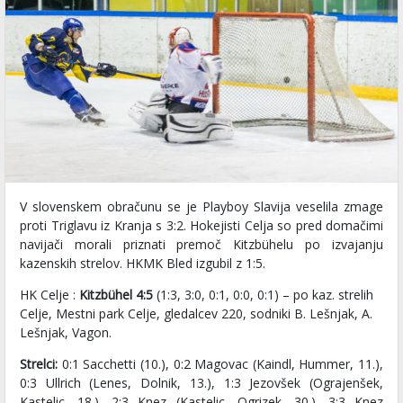
V slovenskem obračunu se je Playboy Slavija veselila zmage
proti Triglavu iz Kranja s 3:2. Hokejisti Celja so pred domačimi
navijači morali priznati premoč Kitzbühelu po izvajanju
kazenskih strelov. HKMK Bled izgubil z 1:5.
HK Celje :
Kitzbühel 4:5
(1:3, 3:0, 0:1, 0:0, 0:1) – po kaz. strelih
Celje, Mestni park Celje, gledalcev 220, sodniki B. Lešnjak, A.
Lešnjak, Vagon.
Strelci:
0:1 Sacchetti (10.), 0:2 Magovac (Kaindl, Hummer, 11.),
0:3 Ullrich (Lenes, Dolnik, 13.), 1:3 Jezovšek (Ograjenšek,
Kastelic, 18.), 2:3 Knez (Kastelic, Ogrizek, 30.), 3:3 Knez