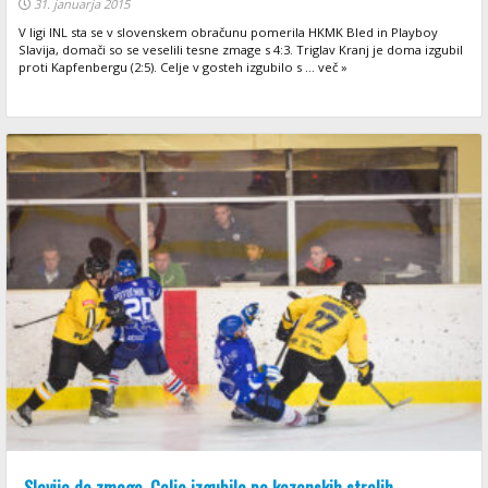
31. januarja 2015
V ligi INL sta se v slovenskem obračunu pomerila HKMK Bled in Playboy
Slavija, domači so se veselili tesne zmage s 4:3. Triglav Kranj je doma izgubil
proti Kapfenbergu (2:5). Celje v gosteh izgubilo s ... več »
Slavija do zmage, Celje izgubilo po kazenskih strelih