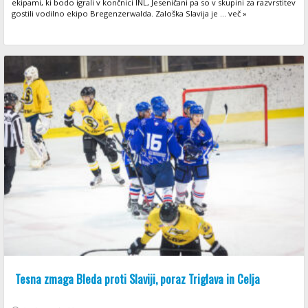
ekipami, ki bodo igrali v končnici INL, Jeseničani pa so v skupini za razvrstitev
gostili vodilno ekipo Bregenzerwalda. Zaloška Slavija je ... več »
Tesna zmaga Bleda proti Slaviji, poraz Triglava in Celja