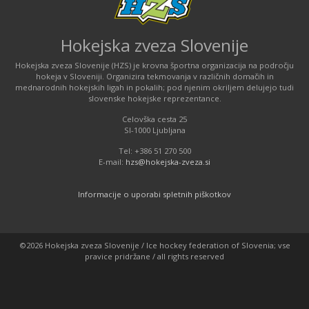
Hokejska zveza Slovenije
Hokejska zveza Slovenije (HZS) je krovna športna organizacija na področju
hokeja v Sloveniji. Organizira tekmovanja v različnih domačih in
mednarodnih hokejskih ligah in pokalih; pod njenim okriljem delujejo tudi
slovenske hokejske reprezentance.
Celovška cesta 25
SI-1000 Ljubljana
Tel: +386 51 270 500
E-mail:
hzs@hokejska-zveza.si
Informacije o uporabi spletnih piškotkov
©2026 Hokejska zveza Slovenije / Ice hockey federation of Slovenia; vse
pravice pridržane / all rights reserved