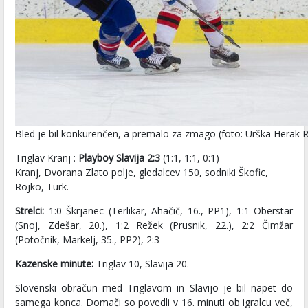
Bled je bil konkurenčen, a premalo za zmago (foto: Urška Herak 
Triglav Kranj :
Playboy Slavija 2:3
(1:1, 1:1, 0:1)
Kranj, Dvorana Zlato polje, gledalcev 150, sodniki Škofic,
Rojko, Turk.
Strelci:
1:0 Škrjanec (Terlikar, Ahačič, 16., PP1), 1:1 Oberstar
(Snoj, Zdešar, 20.), 1:2 Režek (Prusnik, 22.), 2:2 Čimžar
(Potočnik, Markelj, 35., PP2), 2:3
Kazenske minute:
Triglav 10, Slavija 20.
Slovenski obračun med Triglavom in Slavijo je bil napet do
samega konca. Domači so povedli v 16. minuti ob igralcu več,