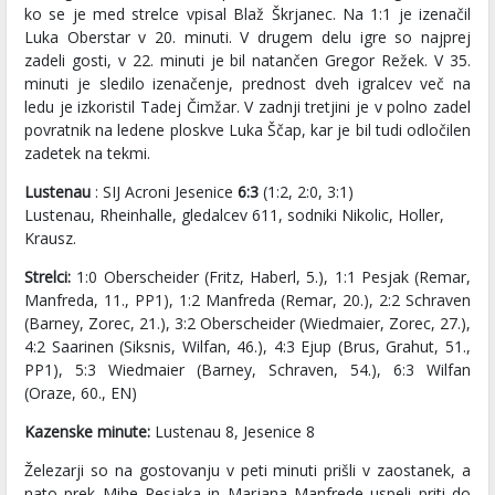
ko se je med strelce vpisal Blaž Škrjanec. Na 1:1 je izenačil
Luka Oberstar v 20. minuti. V drugem delu igre so najprej
zadeli gosti, v 22. minuti je bil natančen Gregor Režek. V 35.
minuti je sledilo izenačenje, prednost dveh igralcev več na
ledu je izkoristil Tadej Čimžar. V zadnji tretjini je v polno zadel
povratnik na ledene ploskve Luka Ščap, kar je bil tudi odločilen
zadetek na tekmi.
Lustenau
: SIJ Acroni Jesenice
6:3
(1:2, 2:0, 3:1)
Lustenau, Rheinhalle, gledalcev 611, sodniki Nikolic, Holler,
Krausz.
Strelci:
1:0 Oberscheider (Fritz, Haberl, 5.), 1:1 Pesjak (Remar,
Manfreda, 11., PP1), 1:2 Manfreda (Remar, 20.), 2:2 Schraven
(Barney, Zorec, 21.), 3:2 Oberscheider (Wiedmaier, Zorec, 27.),
4:2 Saarinen (Siksnis, Wilfan, 46.), 4:3 Ejup (Brus, Grahut, 51.,
PP1), 5:3 Wiedmaier (Barney, Schraven, 54.), 6:3 Wilfan
(Oraze, 60., EN)
Kazenske minute:
Lustenau 8, Jesenice 8
Železarji so na gostovanju v peti minuti prišli v zaostanek, a
nato prek Mihe Pesjaka in Marjana Manfrede uspeli priti do