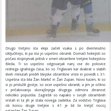
Drugo tretjino sta ekipi začeli vsaka s po dveminutno
izključitvijo, ki pa sta jo uspešno obranili. Domači hokejisti so
počasi stopnjevali pritisk v smeri obrambne tretjine hokejistov
Bleda. Ti so uspešno odgovarjali nanj vse do polovice
rednega igralnega časa, ko so Triglavani kar dvakrat v slabih
dveh minutah predrli blejske obrambne vrste in povedli s 3:1.
Uspešna sta bila Žan Markič in Žan Zupan. Novo kazen, ki so
si jo prislužili gostje, so sicer uspešno ubranili, a jim je očitno
v pričakovanju skorajšnjega drugega odmora zbranost
nekoliko popustila. Zagrešili so napako v svojih obrambnih
vrstah in ta jih je stala novega zadetka. Za vodstvo Triglava
ob koncu druge tretjine s 4:1 je bil še tretjič nocoj
natančen Žan Zupan.