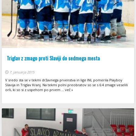
Triglav z zmago proti Slaviji do sedmega mesta
7. januarja 2015
V sredo sta se v tekmi državnega prvenstva in lige INL pomerila Playboy
Slavija in Triglav Kranj. Na tekmi polni preobratov so se s 6:4 zmage veselili
orli, ki so si z uspehom po prvem ... več »