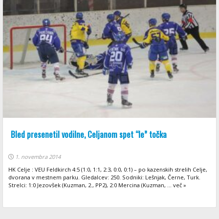
Bled presenetil vodilne, Celjanom spet “le” točka
1. novembra 2014
HK Celje : VEU Feldkirch 4:5 (1:0, 1:1, 2:3, 0:0, 0:1) – po kazenskih strelih Celje,
dvorana v mestnem parku. Gledalcev: 250. Sodniki: Lešnjak, Černe, Turk.
Strelci: 1:0 Jezovšek (Kuzman, 2., PP2), 2:0 Mercina (Kuzman, ... več »