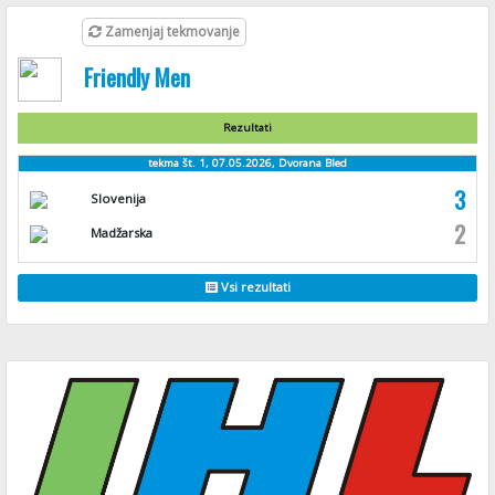
Zamenjaj tekmovanje
Friendly Men
Rezultati
tekma št. 1, 07.05.2026, Dvorana Bled
3
Slovenija
2
Madžarska
Vsi rezultati