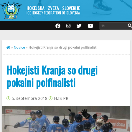
HOKEJSKA ZVEZA SLOVENIJE
ICE HOCKEY FEDERATION OF SLOVENIA
»
Novice
»
Hokejisti Kranja so drugi pokalni polfinalisti
Hokejisti Kranja so drugi
pokalni polfinalisti
5. septembra 2018
HZS PR