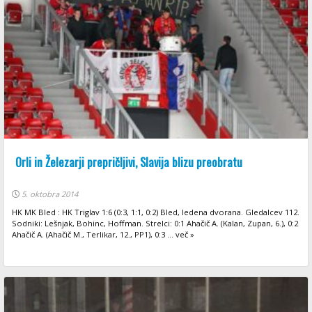
Orli in Železarji prepričljivi, Slavija blizu preobratu
5. oktobra 2014
HK MK Bled : HK Triglav 1:6 (0:3, 1:1, 0:2) Bled, ledena dvorana. Gledalcev 112.
Sodniki: Lešnjak, Bohinc, Hoffman. Strelci: 0:1 Ahačič A. (Kalan, Zupan, 6.), 0:2
Ahačič A. (Ahačič M., Terlikar, 12., PP1), 0:3 ... več »