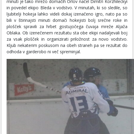
minuti je tako mrežo domačih Orlov načel Dimitri Korzhileckyi
in povedel ekipo Bleda v vodstvo. V minutah, ki so sledile, so
ljubitelji hokeja lahko videli dokaj izenačeno igro, nato pa so
bili v štirinajsti minuti domači hokejisti bolj srečne roke in
plošček spravili za hrbet gostujočega čuvaja mreže Aljaža
Oblaka. Ob izenečenem rezultatu sta obe ekipi nadaljevali boj
za vsak plošček in organizirati priložnost za novo vodstvo.
Kljub nekaterim poskusom na obeh straneh pa se rezultat do
odhoda v garderobo ni več spreminjal.