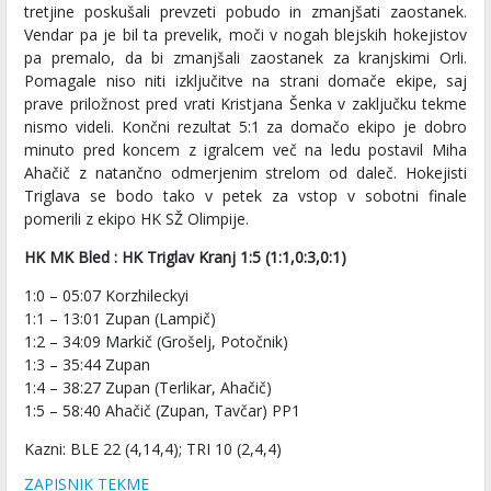
tretjine poskušali prevzeti pobudo in zmanjšati zaostanek.
Vendar pa je bil ta prevelik, moči v nogah blejskih hokejistov
pa premalo, da bi zmanjšali zaostanek za kranjskimi Orli.
Pomagale niso niti izključitve na strani domače ekipe, saj
prave priložnost pred vrati Kristjana Šenka v zaključku tekme
nismo videli. Končni rezultat 5:1 za domačo ekipo je dobro
minuto pred koncem z igralcem več na ledu postavil Miha
Ahačič z natančno odmerjenim strelom od daleč. Hokejisti
Triglava se bodo tako v petek za vstop v sobotni finale
pomerili z ekipo HK SŽ Olimpije.
HK MK Bled : HK Triglav Kranj 1:5 (1:1,0:3,0:1)
1:0 – 05:07 Korzhileckyi
1:1 – 13:01 Zupan (Lampič)
1:2 – 34:09 Markič (Grošelj, Potočnik)
1:3 – 35:44 Zupan
1:4 – 38:27 Zupan (Terlikar, Ahačič)
1:5 – 58:40 Ahačič (Zupan, Tavčar) PP1
Kazni: BLE 22 (4,14,4); TRI 10 (2,4,4)
ZAPISNIK TEKME