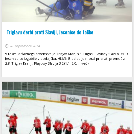
Triglavu derbi proti Slaviji, Jesenice do točke
20. septembra 2014
V tekmi državnega prvenstva je Triglav Kranj s 3:2 ugnal Playboy Slavijo. HDD
Jesenice so izgubile v podaljšku, HKMK Bled pa je moral priznati premoč z
2:8. Triglav Kranj : Playboy Slavija 3:2 (1:1, 2:0, ... več »