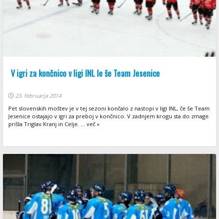
V igri za končnico v ligi INL le še Team Jesenice
23. februarja 2014
Pet slovenskih moštev je v tej sezoni končalo z nastopi v ligi INL, če še Team
Jesenice ostajajo v igri za preboj v končnico. V zadnjem krogu sta do zmage
prišla Triglav Kranj in Celje. ... več »