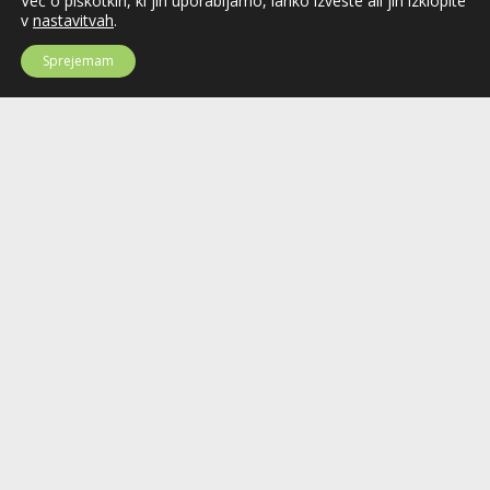
Več o piškotkih, ki jih uporabljamo, lahko izveste ali jih izklopite
v
nastavitvah
.
Sprejemam
Hokejska zveza Slovenije
Hokejska zveza Slovenije (HZS) je krovna športna organizacija na področju
hokeja v Sloveniji. Organizira tekmovanja v različnih domačih in
mednarodnih hokejskih ligah in pokalih; pod njenim okriljem delujejo tudi
slovenske hokejske reprezentance.
Celovška cesta 25
SI-1000 Ljubljana