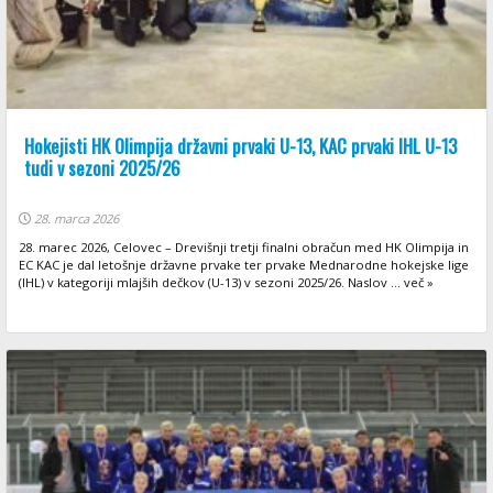
Hokejisti HK Olimpija državni prvaki U-13, KAC prvaki IHL U-13
tudi v sezoni 2025/26
28. marca 2026
28. marec 2026, Celovec – Drevišnji tretji finalni obračun med HK Olimpija in
EC KAC je dal letošnje državne prvake ter prvake Mednarodne hokejske lige
(IHL) v kategoriji mlajših dečkov (U-13) v sezoni 2025/26. Naslov ... več »