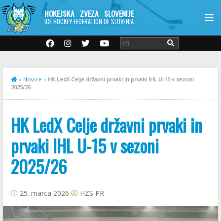
HOKEJSKA ZVEZA SLOVENIJE
ICE HOCKEY FEDERATION OF SLOVENIA
»
Novice
»
HK LedX Celje državni prvaki in prvaki IHL U-15 v sezoni
2025/26
HK LedX Celje državni prvaki in
prvaki IHL U-15 v sezoni
2025/26
25. marca 2026
HZS PR