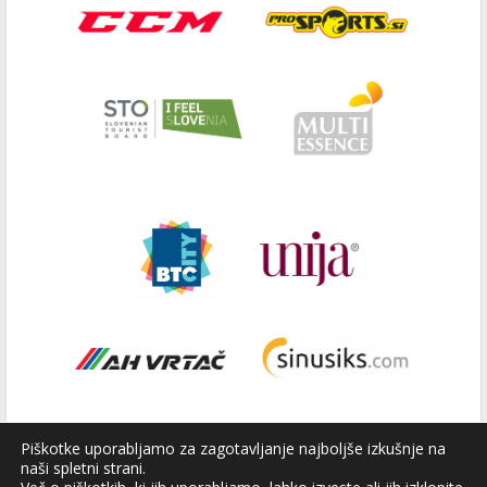
Piškotke uporabljamo za zagotavljanje najboljše izkušnje na
naši spletni strani.