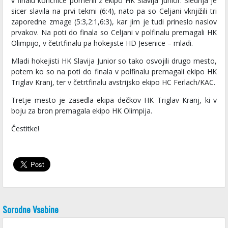
v finalu končnice pomerili z ekipo HK Slavija Junior. Slednja je
sicer slavila na prvi tekmi (6:4), nato pa so Celjani vknjižili tri
zaporedne zmage (5:3,2:1,6:3), kar jim je tudi prineslo naslov
prvakov. Na poti do finala so Celjani v polfinalu premagali HK
Olimpijo, v četrtfinalu pa hokejiste HD Jesenice – mladi.
Mladi hokejisti HK Slavija Junior so tako osvojili drugo mesto,
potem ko so na poti do finala v polfinalu premagali ekipo HK
Triglav Kranj, ter v četrtfinalu avstrijsko ekipo HC Ferlach/KAC.
Tretje mesto je zasedla ekipa dečkov HK Triglav Kranj, ki v
boju za bron premagala ekipo HK Olimpija.
Čestitke!
Sorodne Vsebine