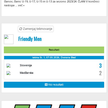
članov, članic U-19, U-17, U-15 in U-13 za sezono 2023/24. ČLANI V končnici
nastopa ... več »
Zamenjaj tekmovanje
Friendly Men
Rezultati
tekma št. 1, 07.05.2026, Dvorana Bled
3
Slovenija
2
Madžarska
Vsi rezultati