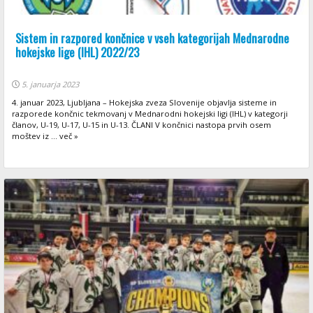
Sistem in razpored končnice v vseh kategorijah Mednarodne
hokejske lige (IHL) 2022/23
5. januarja 2023
4. januar 2023, Ljubljana – Hokejska zveza Slovenije objavlja sisteme in
razporede končnic tekmovanj v Mednarodni hokejski ligi (IHL) v kategorji
članov, U-19, U-17, U-15 in U-13. ČLANI V končnici nastopa prvih osem
moštev iz ... več »