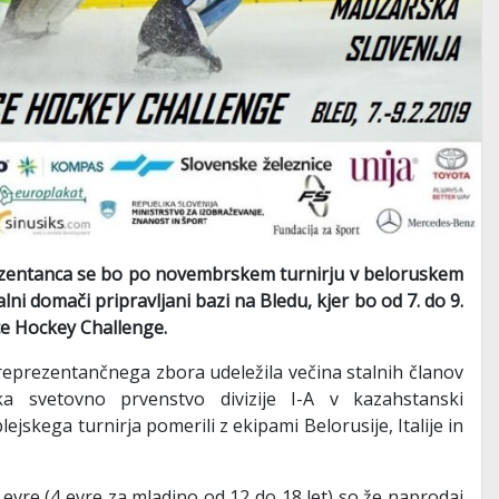
zentanca se bo po novembrskem turnirju v beloruskem
i domači pripravljani bazi na Bledu, kjer bo od 7. do 9.
ce Hockey Challenge.
reprezentančnega zbora udeležila večina stalnih članov
a svetovno prvenstvo divizije I-A v kazahstanski
ejskega turnirja pomerili z ekipami Belorusije, Italije in
vre (4 evre za mladino od 12 do 18 let) so že naprodaj