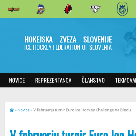
HOKEJSKA ZVEZA SLOVENIJE
ICE HOCKEY FEDERATION OF SLOVENIA
NOVICE
REPREZENTANCA
ČLANSTVO
TEKMOVA
»
Novice
»
V februarju turnir Euro Ice Hockey Challenge na Bledu
V februarju turnir Euro Ice 