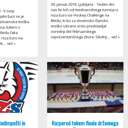
30. januar 2019, Ljubljana - Teden dni
nas še loči od mednarodnega turnirja iz
 - V svoji
niza Euro Ice Hockey Challenge na
jalni bazi se je
Bledu, ki bo za slovensko člansko
 slovenska moška
moško izbrano vrsto predstavljal
ca, katero v
osrednji del februarskega
Bledu čaka
reprezentančnega zbora. Slednji ... več »
 niza Euro Ice
 ... več »
Budimpešti in
Razpored tekem finala državnega