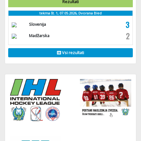
Rezultati
tekma št. 1, 07.05.2026, Dvorana Bled
3
Slovenija
2
Madžarska
Vsi rezultati