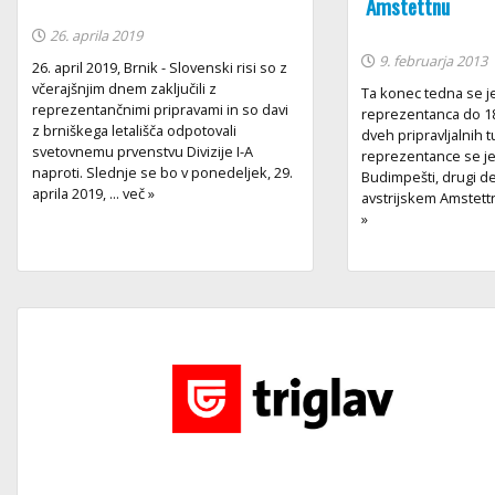
Amstettnu
26. aprila 2019
9. februarja 2013
26. april 2019, Brnik - Slovenski risi so z
včerajšnjim dnem zaključili z
Ta konec tedna se j
reprezentančnimi pripravami in so davi
reprezentanca do 18 
z brniškega letališča odpotovali
dveh pripravljalnih tu
svetovnemu prvenstvu Divizije I-A
reprezentance se je 
naproti. Slednje se bo v ponedeljek, 29.
Budimpešti, drugi del
aprila 2019, ... več »
avstrijskem Amstettnu
»