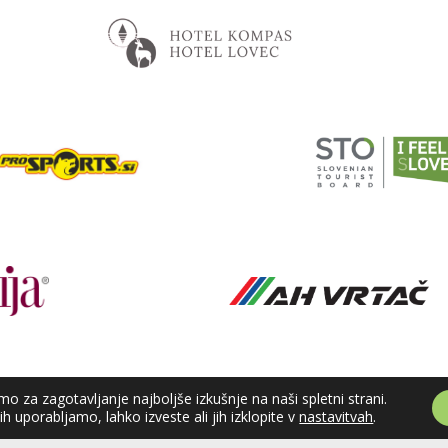
o za zagotavljanje najboljše izkušnje na naši spletni strani.
jih uporabljamo, lahko izveste ali jih izklopite v
nastavitvah
.