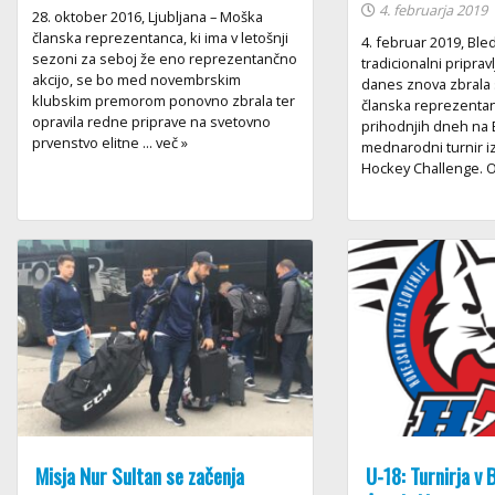
4. februarja 2019
28. oktober 2016, Ljubljana – Moška
članska reprezentanca, ki ima v letošnji
4. februar 2019, Bled
sezoni za seboj že eno reprezentančno
tradicionalni pripravl
akcijo, se bo med novembrskim
danes znova zbrala
klubskim premorom ponovno zbrala ter
članska reprezentan
opravila redne priprave na svetovno
prihodnjih dneh na 
prvenstvo elitne ... več »
mednarodni turnir iz
Hockey Challenge. Ob
Misja Nur Sultan se začenja
U-18: Turnirja v 