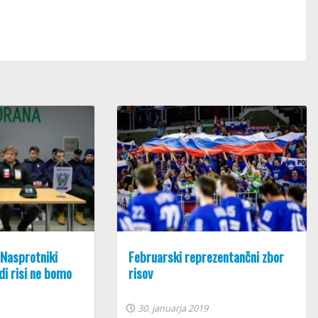
 Nasprotniki
Februarski reprezentančni zbor
di risi ne bomo
risov
30. januarja 2019