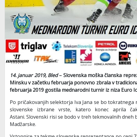
14. januar 2019, Bled
– Slovenska moška članska repre
Minsku v začetku februarja ponovno zbrala v tradicionaln
februarja 2019 gostila mednarodni turnir iz niza Euro I
Po pričakovanjih selektorja Iva Jana se bo tokratnega 
slovenske izbrane vrste, katero konec aprila čak
Astani. Slovenski risi se bodo v treh tekmovalnih dneh bl
Madžarske.
Vstopnice za tekme slovenske reprezentance po ceni 7 e