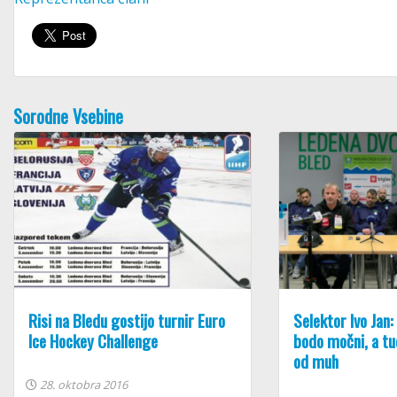
Sorodne Vsebine
Risi na Bledu gostijo turnir Euro
Selektor Ivo Jan:
Ice Hockey Challenge
bodo močni, a tu
od muh
28. oktobra 2016