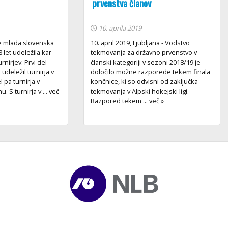
prvenstva članov
10. aprila 2019
e mlada slovenska
10. april 2019, Ljubljana - Vodstvo
let udeležila kar
tekmovanja za državno prvenstvo v
rnirjev. Prvi del
članski kategoriji v sezoni 2018/19 je
udeležil turnirja v
določilo možne razporede tekem finala
 pa turnirja v
končnice, ki so odvisni od zaključka
. S turnirja v ... več
tekmovanja v Alpski hokejski ligi.
Razpored tekem ... več »