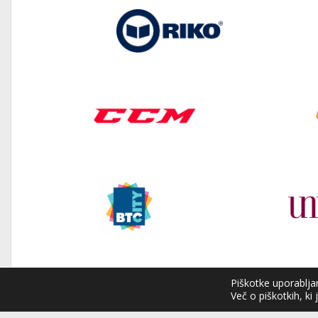
Piškotke uporabljam
Več o piškotkih, ki 