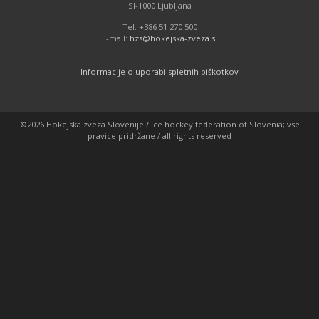
SI-1000 Ljubljana
Tel: +386 51 270 500
E-mail:
hzs@hokejska-zveza.si
Informacije o uporabi spletnih piškotkov
©2026 Hokejska zveza Slovenije / Ice hockey federation of Slovenia; vse
pravice pridržane / all rights reserved