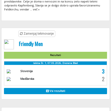
predstavnike. Celje je doma v nervozni in na koncu zelo napeti tekmi
odpravilo Kapfenberg, Slavija se je dolgo dobro upirala favoriziranemu
Feldkirchu, vendar ... več »
Zamenjaj tekmovanje
Friendly Men
Rezultati
tekma št. 1, 07.05.2026, Dvorana Bled
3
Slovenija
2
Madžarska
Vsi rezultati