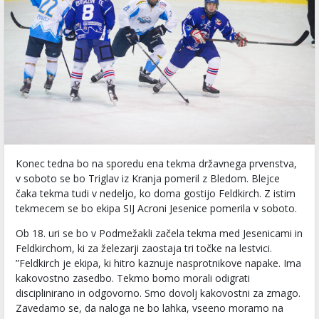
Konec tedna bo na sporedu ena tekma državnega prvenstva,
v soboto se bo Triglav iz Kranja pomeril z Bledom. Blejce
čaka tekma tudi v nedeljo, ko doma gostijo Feldkirch. Z istim
tekmecem se bo ekipa SIJ Acroni Jesenice pomerila v soboto.
Ob 18. uri se bo v Podmežakli začela tekma med Jesenicami in
Feldkirchom, ki za železarji zaostaja tri točke na lestvici.
”Feldkirch je ekipa, ki hitro kaznuje nasprotnikove napake. Ima
kakovostno zasedbo. Tekmo bomo morali odigrati
disciplinirano in odgovorno. Smo dovolj kakovostni za zmago.
Zavedamo se, da naloga ne bo lahka, vseeno moramo na