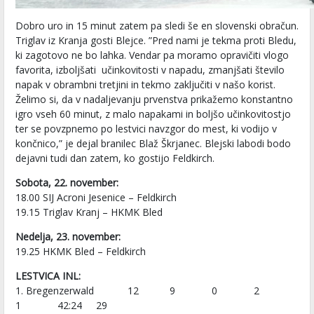
Dobro uro in 15 minut zatem pa sledi še en slovenski obračun.
Triglav iz Kranja gosti Blejce. ”Pred nami je tekma proti Bledu,
ki zagotovo ne bo lahka. Vendar pa moramo opravičiti vlogo
favorita, izboljšati učinkovitosti v napadu, zmanjšati število
napak v obrambni tretjini in tekmo zaključiti v našo korist.
Želimo si, da v nadaljevanju prvenstva prikažemo konstantno
igro vseh 60 minut, z malo napakami in boljšo učinkovitostjo
ter se povzpnemo po lestvici navzgor do mest, ki vodijo v
končnico,” je dejal branilec Blaž Škrjanec. Blejski labodi bodo
dejavni tudi dan zatem, ko gostijo Feldkirch.
Sobota, 22. november:
18.00 SIJ Acroni Jesenice – Feldkirch
19.15 Triglav Kranj – HKMK Bled
Nedelja, 23. november:
19.25 HKMK Bled – Feldkirch
LESTVICA INL:
1. Bregenzerwald 12 9 0 2
1 42:24 29