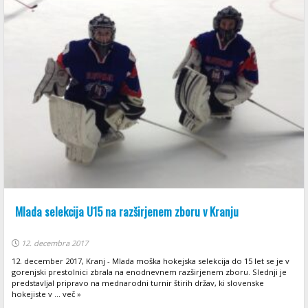
Mlada selekcija U15 na razširjenem zboru v Kranju
12. decembra 2017
12. december 2017, Kranj - Mlada moška hokejska selekcija do 15 let se je v
gorenjski prestolnici zbrala na enodnevnem razširjenem zboru. Slednji je
predstavljal pripravo na mednarodni turnir štirih držav, ki slovenske
hokejiste v ... več »