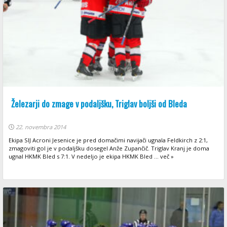
Železarji do zmage v podaljšku, Triglav boljši od Bleda
22. novembra 2014
Ekipa SIJ Acroni Jesenice je pred domačimi navijači ugnala Feldkirch z 2:1,
zmagoviti gol je v podaljšku dosegel Anže Zupančič. Triglav Kranj je doma
ugnal HKMK Bled s 7:1. V nedeljo je ekipa HKMK Bled ... več »