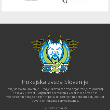
Hokejska zveza Slovenije
Hokejska zveza Slovenije (HZS) je krovna športna organizacija na področju
hokeja v Sloveniji. Organizira tekmovanja v različnih domačih in
mednarodnih hokejskih ligah in pokalih; pod njenim okriljem delujejo tudi
slovenske hokejske reprezentance.
Celovška cesta 25