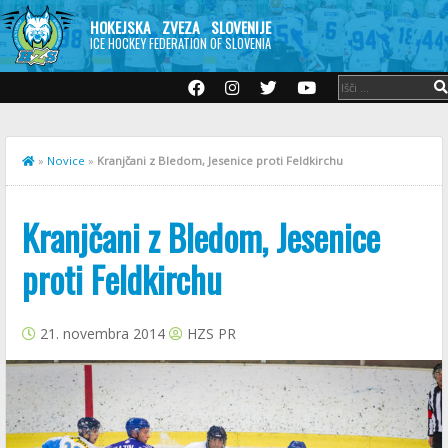
HOKEJSKA ZVEZA SLOVENIJE
ICE HOCKEY FEDERATION OF SLOVENIA
»
Novice
»
Kranjčani z Bledom, Jesenice proti Feldkirchu
Kranjčani z Bledom, Jesenice
proti Feldkirchu
21. novembra 2014
HZS PR