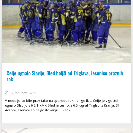
Celje ugnalo Slavijo, Bled boljši od Triglava, Jesenice praznih
rok
25. januarja 2015
V nedeljo so bile prav tako na sporedu tekme lige INL. Celje je v gosteh
ugnalo Slavijo s 6:2. HKMK Bled je tesno, s 6:5, ugnal Triglav iz Kranja. SIJ
Acroni Jesenice so na gostovanju ... več »