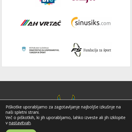
Piškotke uporabljamo za zagotavljanje najboljše izkušnje na
naši spletni strani.
Več o piškotkih, ki jih uporabljamo, lahko izveste ali jih izklopite
v
nastavitvah
.