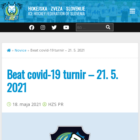
HOKEJSKA ZVEZA SLOVENIJE
ICE HOCKEY FEDERATION OF SLOVENIA
»
Novice
»
Beat covid-19 turnir – 21. 5. 2021
Beat covid-19 turnir – 21. 5.
2021
18. maja 2021
HZS PR