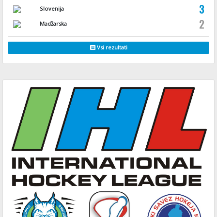
3
Slovenija
2
Madžarska
Vsi rezultati