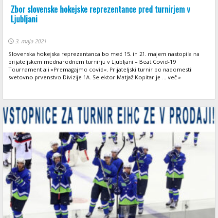
Zbor slovenske hokejske reprezentance pred turnirjem v
Ljubljani
3. maja 2021
Slovenska hokejska reprezentanca bo med 15. in 21. majem nastopila na
prijateljskem mednarodnem turnirju v Ljubljani – Beat Covid-19
Tournament ali »Premagajmo covid«. Prijateljski turnir bo nadomestil
svetovno prvenstvo Divizije 1A. Selektor Matjaž Kopitar je ... več »