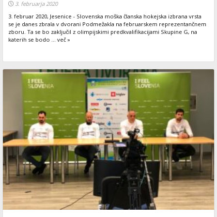
3. februarja 2020
3. februar 2020, Jesenice - Slovenska moška članska hokejska izbrana vrsta
se je danes zbrala v dvorani Podmežakla na februarskem reprezentančnem
zboru. Ta se bo zaključil z olimpijskimi predkvalifikacijami Skupine G, na
katerih se bodo ... več »