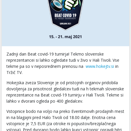
Zadnji dan Beat covid-19 turnirja! Tekmo slovenske
reprezentancei si lahko ogledate tudi v živo v Hali Tivoli. Vse
tekme pa so v neposrednem prenosu na
www.hokejtv.si
in
Tržič TV.
Hokejska zveza Slovenije je od pristojnih organov pridobila
dovoljenja za prisotnost gledalcev tudi na h tekmah slovenske
reprezentance na Beat covid-19 turnirju v Hali Tivoli. Tekme si
lahko v dvorani ogleda po 400 gledalcev.
Vstopnice bodo na voljo na preko Eventimovih prodajnih mest
in na blagajni pred Halo Tivoli od 18.00 dalje. Enotna cena
vstopnice je 7,5 EUR (za otroke ni popustov/brezplačnega
vstopa). Pred dvorano bodo lahko kupci vstopnic opravili hitri