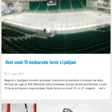
Beat covid-19 mednarodni turnir v Ljubljani
3. maja 2021
Maja bi v Ljubljani moralo potekati Svetovno prvenstvo v hokeju na ledu,
divizije IA, a ga je IIHF (Mednarodna hokejska zveza) zaradi pandemije covid-
19 že pred časom odpovedala. Kljub temu bo med 15. in 21. majem ... več »