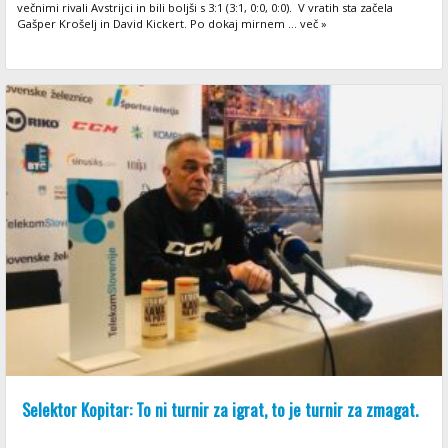
večnimi rivali Avstrijci in bili boljši s 3:1 (3:1, 0:0, 0:0). V vratih sta začela
Gašper Krošelj in David Kickert. Po dokaj mirnem ... več »
Selektor Kopitar: To ni turnir za igrat, to je turnir za zmagat.