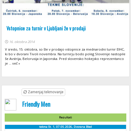
Vstopnice za turnir v Ljubljani že v prodaji
16. oktobra 2014
V sredo, 15. oktobra, so šle v prodajo vstopnice za mednarodni turnir EIHC,
ki bo v dvorani Tivoli novembra. Na turnirju bodo poleg Slovenije nastopile
še Avstrija, Belorusija in Japonska. Pred slovensko hokejsko reprezentanco
je ... več »
Zamenjaj tekmovanje
Friendly Men
Rezultati
tekma št. 1, 07.05.2026, Dvorana Bled