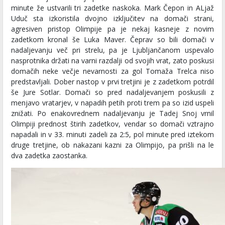
minute že ustvarili tri zadetke naskoka. Mark Čepon in ALjaž
Uduč sta izkoristila dvojno izključitev na domači strani,
agresiven pristop Olimpije pa je nekaj kasneje z novim
zadetkom kronal še Luka Maver. Čeprav so bili domači v
nadaljevanju več pri strelu, pa je Ljubljančanom uspevalo
nasprotnika držati na varni razdalji od svojih vrat, zato poskusi
domačih neke večje nevarnosti za gol Tomaža Trelca niso
predstavljali. Dober nastop v prvi tretjini je z zadetkom potrdil
še Jure Sotlar. Domači so pred nadaljevanjem poskusili z
menjavo vratarjev, v napadih petih proti trem pa so izid uspeli
znižati. Po enakovrednem nadaljevanju je Tadej Snoj vrnil
Olimpiji prednost štirih zadetkov, vendar so domači vztrajno
napadali in v 33. minuti zadeli za 2:5, pol minute pred iztekom
druge tretjine, ob nakazani kazni za Olimpijo, pa prišli na le
dva zadetka zaostanka.