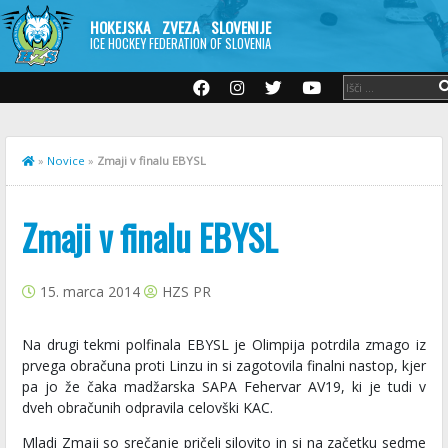
HOKEJSKA ZVEZA SLOVENIJE
ICE HOCKEY FEDERATION OF SLOVENIA
»
Novice
»
Zmaji v finalu EBYSL
Zmaji v finalu EBYSL
15. marca 2014
HZS PR
Na drugi tekmi polfinala EBYSL je Olimpija potrdila zmago iz
prvega obračuna proti Linzu in si zagotovila finalni nastop, kjer
pa jo že čaka madžarska SAPA Fehervar AV19, ki je tudi v
dveh obračunih odpravila celovški KAC.
Mladi Zmaji so srečanje pričeli silovito in si na začetku sedme