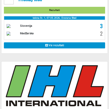
Rezultati
tekma št. 1, 07.05.2026, Dvorana Bled
3
Slovenija
2
Madžarska
Vsi rezultati