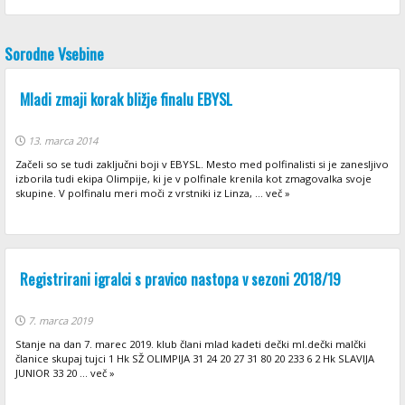
Sorodne Vsebine
Mladi zmaji korak bližje finalu EBYSL
13. marca 2014
Začeli so se tudi zaključni boji v EBYSL. Mesto med polfinalisti si je zanesljivo
izborila tudi ekipa Olimpije, ki je v polfinale krenila kot zmagovalka svoje
skupine. V polfinalu meri moči z vrstniki iz Linza, ... več »
Registrirani igralci s pravico nastopa v sezoni 2018/19
7. marca 2019
Stanje na dan 7. marec 2019. klub člani mlad kadeti dečki ml.dečki malčki
članice skupaj tujci 1 Hk SŽ OLIMPIJA 31 24 20 27 31 80 20 233 6 2 Hk SLAVIJA
JUNIOR 33 20 ... več »