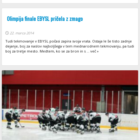
Olimpija finale EBYSL pričela z zmago
22. marca 2014
Tudi tekmovanje v EBYSL počasi zapira svoja vrata. Ostaja le še tisto zadnje
dejanje, boj za naslov najboljšega v tem mednarodnem tekmovanju, pa tudi
boj za tretje mesto. Medtem, ko se za bron in s ... več »