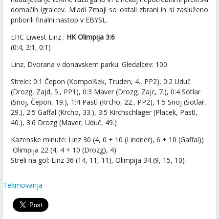
domačih igralcev. Mladi Zmaji so ostali zbrani in si zasluženo
priborili finalni nastop v EBYSL.
EHC Liwest Linz :
HK Olimpija 3:6
(0:4, 3:1, 0:1)
Linz, Dvorana v donavskem parku. Gledalcev: 100.
Strelci: 0:1 Čepon (Kompolšek, Truden, 4., PP2), 0:2 Uduč
(Drozg, Zajd, 5., PP1), 0:3 Maver (Drozg, Zajc, 7.), 0:4 Sotlar
(Snoj, Čepon, 19.), 1:4 Pastl (Krcho, 22., PP2), 1:5 Snoj (Sotlar,
29.), 2:5 Gaffal (Krcho, 33.), 3:5 Kirchschläger (Placek, Pastl,
40.), 3:6 Drozg (Maver, Uduč, 49.)
Kazenske minute: Linz 30 (4, 0 + 10 (Lindner), 6 + 10 (Gaffal))
Olimpija 22 (4, 4 + 10 (Drozg), 4)
Streli na gol: Linz 36 (14, 11, 11), Olimpija 34 (9, 15, 10)
Tekmovanja