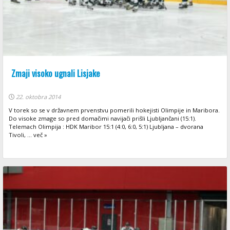
Zmaji visoko ugnali Lisjake
22. oktobra 2014
V torek so se v državnem prvenstvu pomerili hokejisti Olimpije in Maribora.
Do visoke zmage so pred domačimi navijači prišli Ljubljančani (15:1).
Telemach Olimpija : HDK Maribor 15:1 (4:0, 6:0, 5:1) Ljubljana – dvorana
Tivoli, ... več »