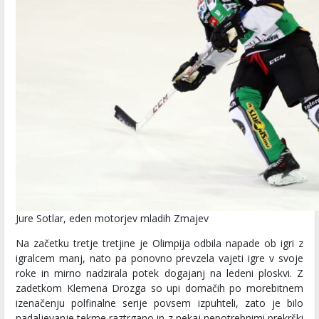
Jure Sotlar, eden motorjev mladih Zmajev
Na začetku tretje tretjine je Olimpija odbila napade ob igri z
igralcem manj, nato pa ponovno prevzela vajeti igre v svoje
roke in mirno nadzirala potek dogajanj na ledeni ploskvi. Z
zadetkom Klemena Drozga so upi domačih po morebitnem
izenačenju polfinalne serije povsem izpuhteli, zato je bilo
nadaljevanje tekme raztrgano in z nekaj nepotrebnimi prekrški