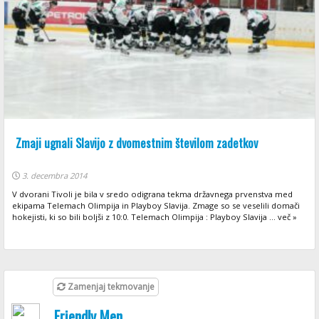
Zmaji ugnali Slavijo z dvomestnim številom zadetkov
3. decembra 2014
V dvorani Tivoli je bila v sredo odigrana tekma državnega prvenstva med
ekipama Telemach Olimpija in Playboy Slavija. Zmage so se veselili domači
hokejisti, ki so bili boljši z 10:0. Telemach Olimpija : Playboy Slavija ... več »
Zamenjaj tekmovanje
Friendly Men