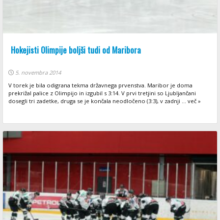
Hokejisti Olimpije boljši tudi od Maribora
5. novembra 2014
V torek je bila odigrana tekma državnega prvenstva. Maribor je doma
prekrižal palice z Olimpijo in izgubil s 3:14. V prvi tretjini so Ljubljančani
dosegli tri zadetke, druga se je končala neodločeno (3:3), v zadnji ... več »