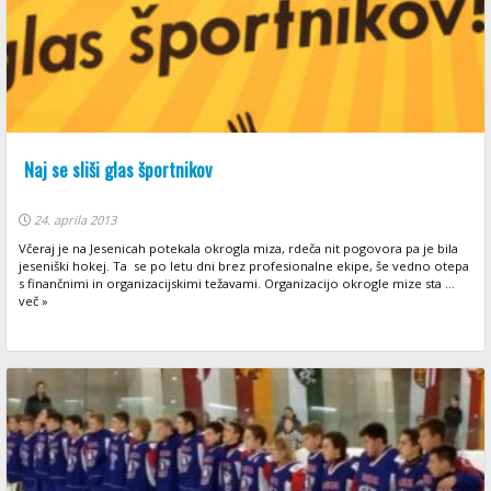
Naj se sliši glas športnikov
24. aprila 2013
Včeraj je na Jesenicah potekala okrogla miza, rdeča nit pogovora pa je bila
jeseniški hokej. Ta se po letu dni brez profesionalne ekipe, še vedno otepa
s finančnimi in organizacijskimi težavami. Organizacijo okrogle mize sta ...
več »