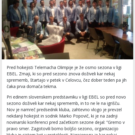
Pred hokejisti Telemacha Olimpije je že osmo sezona v ligi
EBEL. Zmaji, ki so pred sezono znova doživeli kar nekaj
sprememb, štartajo v petek v Celovcu, čez dober teden pa jih
čaka prva domača tekma.
Pri edinem slovenskem predstavniku v ligi EBEL so pred novo
sezono doživeli kar nekaj sprememb, in to ne le na igrišču.
Nov je namreč predsednik kluba, zahtevno vlogo je prevzel
nekdanji hokejist in sodnik Marko Popovič, ki je na zadnji
novinarski konferenci pred začetkom sezone dejal: ”Gremo v
pravo smer. Zagotovili bomo boljšo sezono, organizacijo
kluba in sistem kot v preteklosti. Narejenega je kar nekaj,