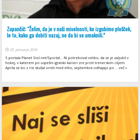
Zupančič: “Želim, da je v naši miselnosti, ko izgubimo plošček,
le to, kako ga dobiti nazaj, ne da bi se umaknili.”
25. januarja 2016
S portala Planet Siol.net/Sportal... Ni potreboval veliko, da se je zaljubil v
hokej, v katerem po uspešni igralski karieri zre proti trenerskim ciljem.
Aprila se bo z risi skušal vrniti med elito, septembra odhajajo po ... več »