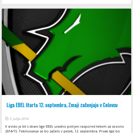
Liga EBEL štarta 12. septembra, Zmaji začenjajo v Celovcu
3. julija 2014
V sredo je bil s strani lige EBEL uradno potrjen razpored tekem za sezono
2014/15. Tekmovanje se bo začelo v petek, 12. septembra. Prvak lige bo