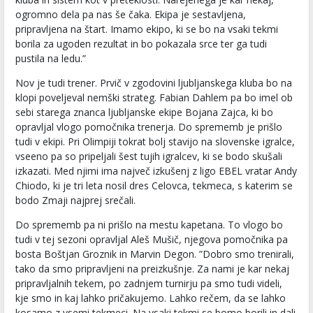
ogromno dela pa nas še čaka. Ekipa je sestavljena,
pripravljena na štart. Imamo ekipo, ki se bo na vsaki tekmi
borila za ugoden rezultat in bo pokazala srce ter ga tudi
pustila na ledu.”
Nov je tudi trener. Prvič v zgodovini ljubljanskega kluba bo na
klopi poveljeval nemški strateg. Fabian Dahlem pa bo imel ob
sebi starega znanca ljubljanske ekipe Bojana Zajca, ki bo
opravljal vlogo pomočnika trenerja. Do sprememb je prišlo
tudi v ekipi. Pri Olimpiji tokrat bolj stavijo na slovenske igralce,
vseeno pa so pripeljali šest tujih igralcev, ki se bodo skušali
izkazati. Med njimi ima največ izkušenj z ligo EBEL vratar Andy
Chiodo, ki je tri leta nosil dres Celovca, tekmeca, s katerim se
bodo Zmaji najprej srečali.
Do sprememb pa ni prišlo na mestu kapetana. To vlogo bo
tudi v tej sezoni opravljal Aleš Mušič, njegova pomočnika pa
bosta Boštjan Groznik in Marvin Degon. ”Dobro smo trenirali,
tako da smo pripravljeni na preizkušnje. Za nami je kar nekaj
pripravljalnih tekem, po zadnjem turnirju pa smo tudi videli,
kje smo in kaj lahko pričakujemo. Lahko rečem, da se lahko
kosamo z vsemi tekmeci. Na vsaki tekmi se bomo borili in dali