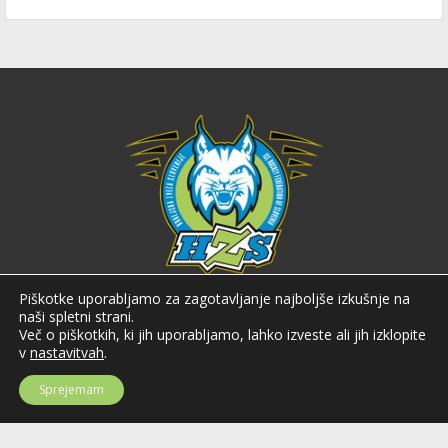
Hokejska zveza Slovenije
Piškotke uporabljamo za zagotavljanje najboljše izkušnje na
naši spletni strani.
Več o piškotkih, ki jih uporabljamo, lahko izveste ali jih izklopite
Hokejska zveza Slovenije (HZS) je krovna športna organizacija na področju
hokeja v Sloveniji. Organizira tekmovanja v različnih domačih in
v
nastavitvah
.
mednarodnih hokejskih ligah in pokalih; pod njenim okriljem delujejo tudi
slovenske hokejske reprezentance.
Sprejemam
Celovška cesta 25
SI-1000 Ljubljana