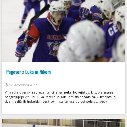
Pogovor z Luko in Nikom
17. decembra 2013
V mladi slovenski reprezentanci je kar nekaj hokejistov, ki svoje znanje
nadgrajujejo v tujini. Luka Petelin in Nik Pem sta napadalca, ki izhajata iz
dveh različnih hokejskih centrov in sta se, vse do odhoda v ... več »