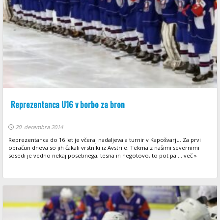
Reprezentanca U16 v borbo za bron
20. decembra 2014
Reprezentanca do 16 let je včeraj nadaljevala turnir v Kapošvarju. Za prvi
obračun dneva so jih čakali vrstniki iz Avstrije. Tekma z našimi severnimi
sosedi je vedno nekaj posebnega, tesna in negotovo, to pot pa ... več »