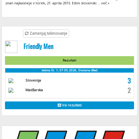
znan najkasneje v torek, 21. aprila 2015. Edini slovenski ... več »
Zamenjaj tekmovanje
Friendly Men
Rezultati
tekma št. 1, 07.05.2026, Dvorana Bled
3
Slovenija
2
Madžarska
Vsi rezultati