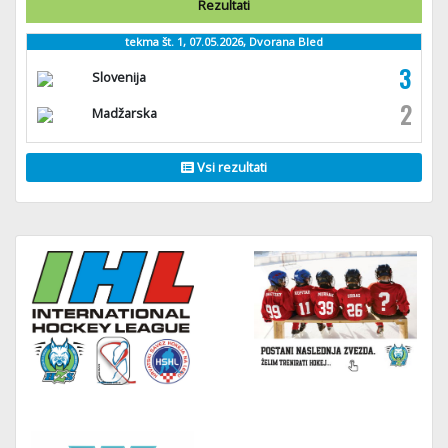
Rezultati
tekma št. 1, 07.05.2026, Dvorana Bled
3
Slovenija
2
Madžarska
Vsi rezultati