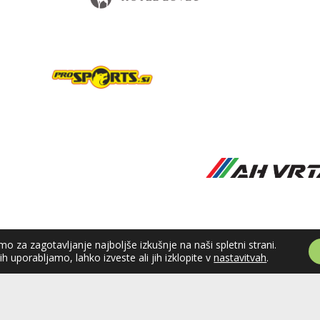
o za zagotavljanje najboljše izkušnje na naši spletni strani.
jih uporabljamo, lahko izveste ali jih izklopite v
nastavitvah
.