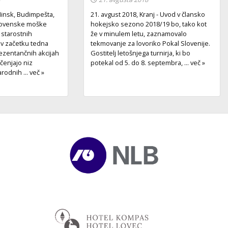
insk, Budimpešta,
21. avgust 2018, Kranj - Uvod v člansko
Slovenske moške
hokejsko sezono 2018/19 bo, tako kot
 starostnih
že v minulem letu, zaznamovalo
e v začetku tedna
tekmovanje za lovoriko Pokal Slovenije.
rezentančnih akcijah
Gostitelj letošnjega turnirja, ki bo
ačenjajo niz
potekal od 5. do 8. septembra, ... več »
dnih ... več »