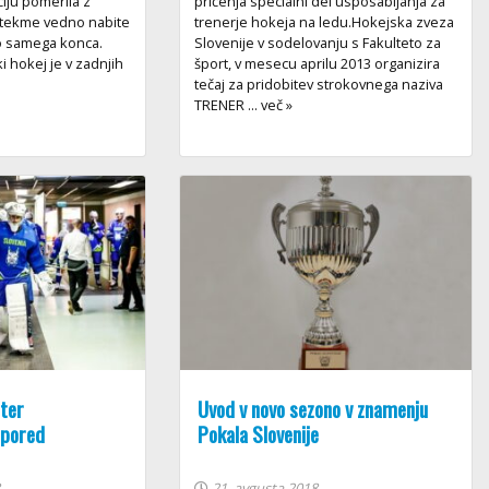
čiju pomerila z
pričenja specialni del usposabljanja za
o tekme vedno nabite
trenerje hokeja na ledu.Hokejska zveza
do samega konca.
Slovenije v sodelovanju s Fakulteto za
ki hokej je v zadnjih
šport, v mesecu aprilu 2013 organizira
tečaj za pridobitev strokovnega naziva
TRENER ... več »
ter
Uvod v novo sezono v znamenju
spored
Pokala Slovenije
8
21. avgusta 2018