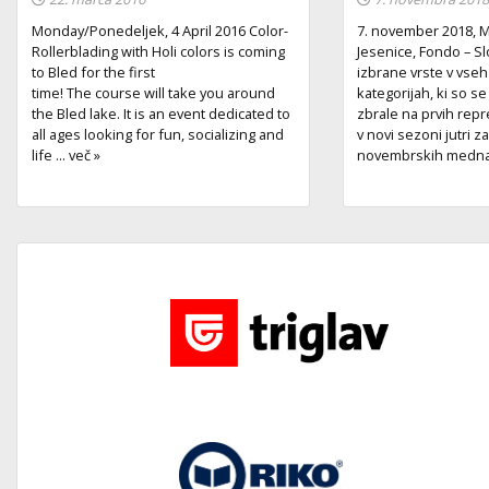
Monday/Ponedeljek, 4 April 2016 Color-
7. november 2018, M
Rollerblading with Holi colors is coming
Jesenice, Fondo – 
to Bled for the first
izbrane vrste v vseh
time! The course will take you around
kategorijah, ki so s
the Bled lake. It is an event dedicated to
zbrale na prvih rep
all ages looking for fun, socializing and
v novi sezoni jutri z
life ... več »
novembrskih mednaro