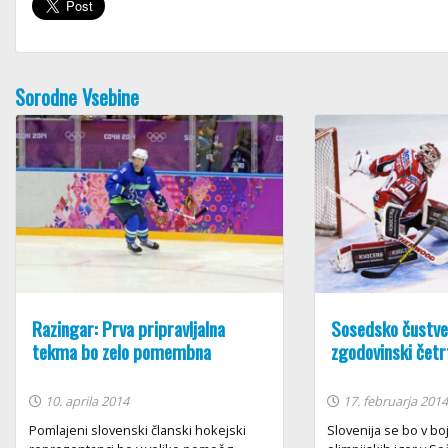
Sorodne Vsebine
Razingar: Prva pripravljalna
Sosedsko čustven
tekma bo zelo pomembna
zgodovinski četr
10. aprila 2014
17. februarja 201
Pomlajeni slovenski članski hokejski
Slovenija se bo v boj