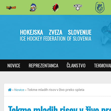
HOKEJSKA ZVEZA SLOVENIJE
ICE HOCKEY FEDERATION OF SLOVENIA
NOVICE
REPREZENTANCA
ČLANSTVO
TEKMOVA
»
Novice
»
Tekme mladih risov v živo preko spleta
Tekme mladih risov v živo pr