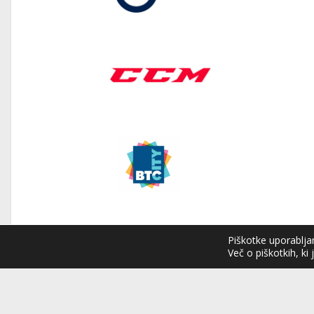
Piškotke uporabljam
Več o piškotkih, ki 