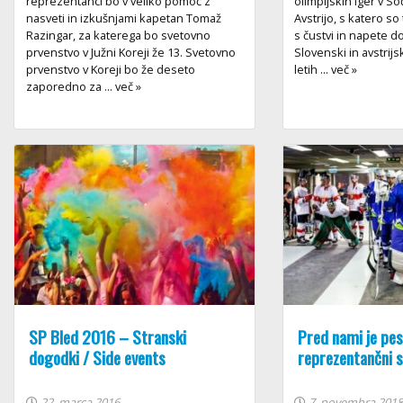
reprezentanci bo v veliko pomoč z
olimpijskih iger v So
nasveti in izkušnjami kapetan Tomaž
Avstrijo, s katero s
Razingar, za katerega bo svetovno
s čustvi in napete 
prvenstvo v Južni Koreji že 13. Svetovno
Slovenski in avstrijs
prvenstvo v Koreji bo že deseto
letih ... več »
zaporedno za ... več »
SP Bled 2016 – Stranski
Pred nami je pes
dogodki / Side events
reprezentančni 
22. marca 2016
7. novembra 201