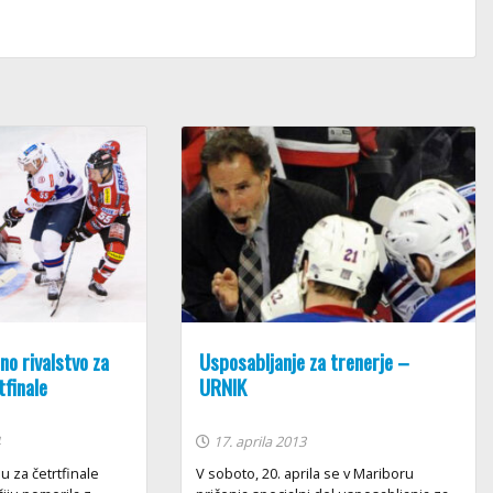
o rivalstvo za
Usposabljanje za trenerje –
tfinale
URNIK
4
17. aprila 2013
u za četrtfinale
V soboto, 20. aprila se v Mariboru