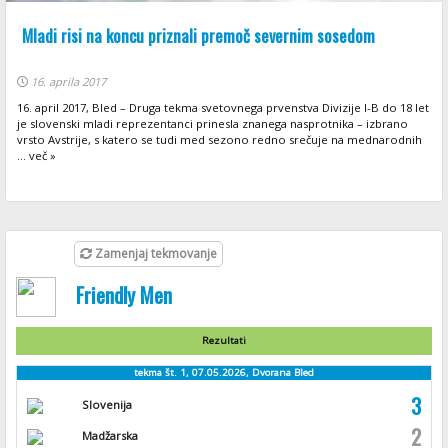
Mladi risi na koncu priznali premoč severnim sosedom
16. aprila 2017
16. april 2017, Bled – Druga tekma svetovnega prvenstva Divizije I-B do 18 let
je slovenski mladi reprezentanci prinesla znanega nasprotnika – izbrano
vrsto Avstrije, s katero se tudi med sezono redno srečuje na mednarodnih
... več »
Zamenjaj tekmovanje
Friendly Men
Rezultati
tekma št. 1, 07.05.2026, Dvorana Bled
3
Slovenija
2
Madžarska