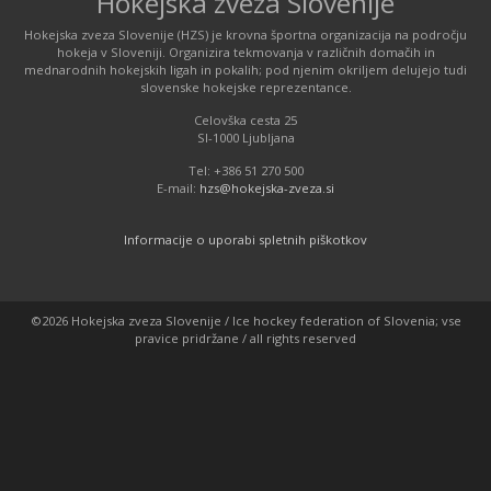
Hokejska zveza Slovenije
Hokejska zveza Slovenije (HZS) je krovna športna organizacija na področju
hokeja v Sloveniji. Organizira tekmovanja v različnih domačih in
mednarodnih hokejskih ligah in pokalih; pod njenim okriljem delujejo tudi
slovenske hokejske reprezentance.
Celovška cesta 25
SI-1000 Ljubljana
Tel: +386 51 270 500
E-mail:
hzs@hokejska-zveza.si
Informacije o uporabi spletnih piškotkov
©2026 Hokejska zveza Slovenije / Ice hockey federation of Slovenia; vse
pravice pridržane / all rights reserved