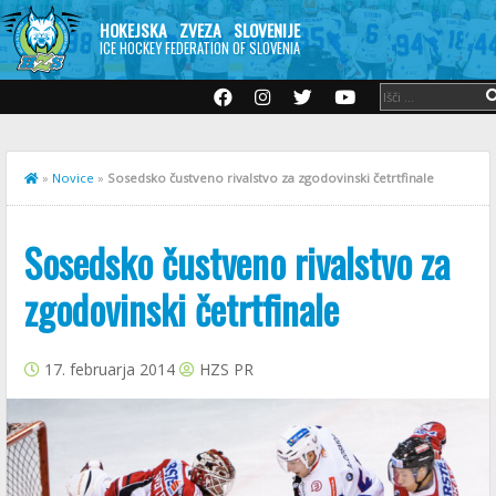
HOKEJSKA ZVEZA SLOVENIJE
ICE HOCKEY FEDERATION OF SLOVENIA
»
Novice
»
Sosedsko čustveno rivalstvo za zgodovinski četrtfinale
Sosedsko čustveno rivalstvo za
zgodovinski četrtfinale
17. februarja 2014
HZS PR