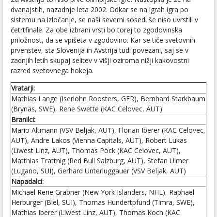
dvanajstih, nazadnje leta 2002. Odkar se na igrah igra po
sistemu na izločanje, se naši severni sosedi še niso uvrstili v
četrtfinale. Za obe izbrani vrsti bo torej to zgodovinska
priložnost, da se vpišeta v zgodovino. Kar se tiče svetovnih
prvenstev, sta Slovenija in Avstrija tudi povezani, saj se v
zadnjih letih skupaj selitev v višji oziroma nižji kakovostni
razred svetovnega hokeja.
Vratarji:
Mathias Lange (Iserlohn Roosters, GER), Bernhard Starkbaum
(Brynäs, SWE), Rene Swette (KAC Celovec, AUT)
Branilci:
Mario Altmann (VSV Beljak, AUT), Florian Iberer (KAC Celovec,
AUT), Andre Lakos (Vienna Capitals, AUT), Robert Lukas
(Liwest Linz, AUT), Thomas Pöck (KAC Celovec, AUT),
Matthias Trattnig (Red Bull Salzburg, AUT), Stefan Ulmer
(Lugano, SUI), Gerhard Unterluggauer (VSV Beljak, AUT)
Napadalci:
Michael Rene Grabner (New York Islanders, NHL), Raphael
Herburger (Biel, SUI), Thomas Hundertpfund (Timra, SWE),
Mathias Iberer (Liwest Linz, AUT), Thomas Koch (KAC