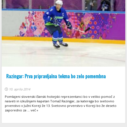
Razingar: Prva pripravljalna tekma bo zelo pomembna
10. aprila 2014
Pomlajeni slovenski članski hokejski reprezentanci bo v veliko pomoč z
nasveti in izkušnjami kapetan Tomaž Razingar, za katerega bo svetovno
prvenstvo v Južni Koreji že 13. Svetovno prvenstvo v Koreji bo že deseto
zaporedno za ... več »