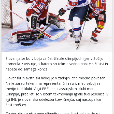
Slovenija se bo v boju za četrtfinale olimpijskih iger v Sočiju
pomerila z Avstrijo, s katero so tekme vedno nabite s čustvi in
napete do samega konca.
Slovenski in avstrijski hokej je v zadnjih letih močno povezan.
Ne le zaradi tekem na reprezentančni ravni, med seboj se
merijo tudi klubi. V ligi EBEL se z avstrijskimi klubi meri
Olimpija, pred leti so v istem tekmovanju igrale tudi Jesenice. V
ligi INL je slovenska udeležba številčnejša, saj nastopa kar
šest moštev.
Za Avstrijo to niso prve olimpijske igre. Nastopila je že na