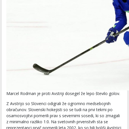
Marcel Rodman je proti Avstriji dosegel že lepo število golov.
Z Avstrijo so Slovenci odigrali že ogromno medsebojnih
obračunov. Slovenski hokejisti so se tudi na prvi tekmi po
osamosvojitvi pomerili prav s severnimi sosedi, ki so zmagali
z minimalno razliko 1:0. Na svetovnih prvenstvih sta se
reprezentanci prvič pomerili leta 2002, ko so bili boljši Avstrijci