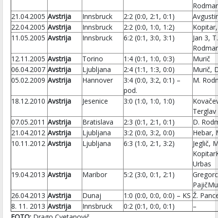
Rodma
21.04.2005
Avstrija
Innsbruck
2:2 (0:0, 2:1, 0:1)
Avgustin
22.04.2005
Avstrija
Innsbruck
2:2 (0:0, 1:0, 1:2)
Kopitar,
11.05.2005
Avstrija
Innsbruck
6:2 (0:1, 3:0, 3:1)
Jan 3, T
Rodman
12.11.2005
Avstrija
Torino
1:4 (0:1, 1:0, 0:3)
Murič
06.04.2007
Avstrija
Ljubljana
2:4 (1:1, 1:3, 0:0)
Murič, 
05.02.2009
Avstrija
Hannover
3:4 (0:0, 3:2, 0:1) –
M. Rod
pod.
18.12.2010
Avstrija
Jesenice
3:0 (1:0, 1:0, 1:0)
Kovačev
Terglav
07.05.2011
Avstrija
Bratislava
2:3 (0:1, 2:1, 0:1)
D. Rodm
21.04.2012
Avstrija
Ljubljana
3:2 (0:0, 3:2, 0:0)
Hebar, 
10.11.2012
Avstrija
Ljubljana
6:3 (1:0, 2:1, 3:2)
Jeglič, 
Kopitar
Urbas
19.04.2013
Avstrija
Maribor
5:2 (3:0, 0:1, 2:1)
Gregorc,
PajičMu
26.04.2013
Avstrija
Dunaj
1:0 (0:0, 0:0, 0:0) – KS
Ž. Panc
8. 11. 2013
Avstrija
Innsbruck
0:2 (0:1, 0:0, 0:1)
–
FOTO:
Drago Cvetanovič