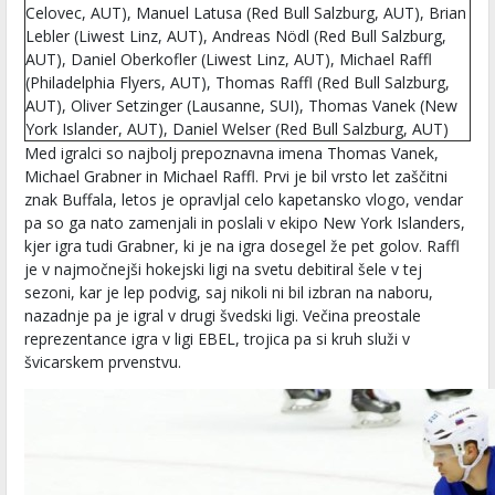
Celovec, AUT), Manuel Latusa (Red Bull Salzburg, AUT), Brian
Lebler (Liwest Linz, AUT), Andreas Nödl (Red Bull Salzburg,
AUT), Daniel Oberkofler (Liwest Linz, AUT), Michael Raffl
(Philadelphia Flyers, AUT), Thomas Raffl (Red Bull Salzburg,
AUT), Oliver Setzinger (Lausanne, SUI), Thomas Vanek (New
York Islander, AUT), Daniel Welser (Red Bull Salzburg, AUT)
Med igralci so najbolj prepoznavna imena Thomas Vanek,
Michael Grabner in Michael Raffl. Prvi je bil vrsto let zaščitni
znak Buffala, letos je opravljal celo kapetansko vlogo, vendar
pa so ga nato zamenjali in poslali v ekipo New York Islanders,
kjer igra tudi Grabner, ki je na igra dosegel že pet golov. Raffl
je v najmočnejši hokejski ligi na svetu debitiral šele v tej
sezoni, kar je lep podvig, saj nikoli ni bil izbran na naboru,
nazadnje pa je igral v drugi švedski ligi. Večina preostale
reprezentance igra v ligi EBEL, trojica pa si kruh služi v
švicarskem prvenstvu.