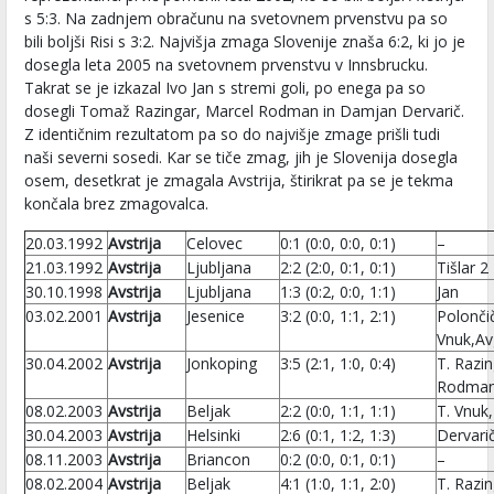
s 5:3. Na zadnjem obračunu na svetovnem prvenstvu pa so
bili boljši Risi s 3:2. Najvišja zmaga Slovenije znaša 6:2, ki jo je
dosegla leta 2005 na svetovnem prvenstvu v Innsbrucku.
Takrat se je izkazal Ivo Jan s stremi goli, po enega pa so
dosegli Tomaž Razingar, Marcel Rodman in Damjan Dervarič.
Z identičnim rezultatom pa so do najvišje zmage prišli tudi
naši severni sosedi. Kar se tiče zmag, jih je Slovenija dosegla
osem, desetkrat je zmagala Avstrija, štirikrat pa se je tekma
končala brez zmagovalca.
20.03.1992
Avstrija
Celovec
0:1 (0:0, 0:0, 0:1)
–
21.03.1992
Avstrija
Ljubljana
2:2 (2:0, 0:1, 0:1)
Tišlar 2
30.10.1998
Avstrija
Ljubljana
1:3 (0:2, 0:0, 1:1)
Jan
03.02.2001
Avstrija
Jesenice
3:2 (0:0, 1:1, 2:1)
Polončič
Vnuk,Av
30.04.2002
Avstrija
Jonkoping
3:5 (2:1, 1:0, 0:4)
T. Razin
Rodma
08.02.2003
Avstrija
Beljak
2:2 (0:0, 1:1, 1:1)
T. Vnuk,
30.04.2003
Avstrija
Helsinki
2:6 (0:1, 1:2, 1:3)
Dervarič
08.11.2003
Avstrija
Briancon
0:2 (0:0, 0:1, 0:1)
–
08.02.2004
Avstrija
Beljak
4:1 (1:0, 1:1, 2:0)
T. Razin