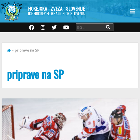
HOKEJSKA ZVEZA SLOVENIJE
ICE HOCKEY FEDERATION OF SLOVENIA
»
priprave na SP
priprave na SP