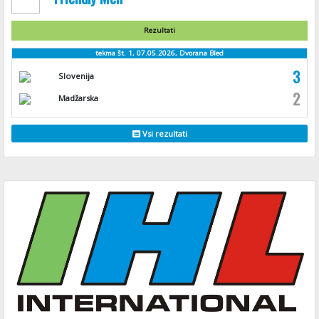
Rezultati
tekma št. 1, 07.05.2026, Dvorana Bled
3
Slovenija
2
Madžarska
Vsi rezultati