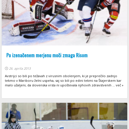
Po izenačenem merjenu moči zmaga Risom
26. aprila 2013
Avstrijci so bili po težavah z virusnim obolenjem, ki je preprečilo zadnjo
tekmo v Mariboru želni uspeha, saj so bili po edini tekmi na Štajerskem kar
malo užaljeni, da slovenska vrsta ni upoštevala njihovih zdravstvenih ... več »