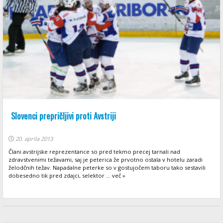
Slovenci prepričljivi proti Avstriji
20. aprila 2013
Člani avstrijske reprezentance so pred tekmo precej tarnali nad
zdravstvenimi težavami, saj je peterica že prvotno ostala v hotelu zaradi
želodčnih težav. Napadalne peterke so v gostujočem taboru tako sestavili
dobesedno tik pred zdajci, selektor ... več »