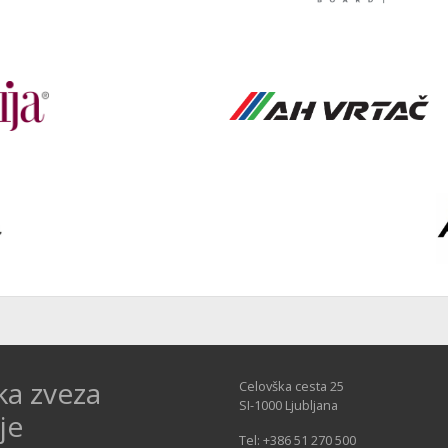
ka zveza
Celovška cesta 25
SI-1000 Ljubljana
je
Tel: +386 51 270 500