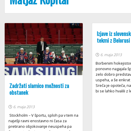
Izjave iz sloven
tekmi z Belorusi
6. maja 2013
Borbenim hokejistom
ponovno nagajala šp
zelo dobro predstavo
uspeha, a še enkrat 
Zadržati slamico možnosti za
Sreča je opoteča, na
obstanek
bi se lahko hvalili z l
6. maja 2013
Stockholm – V športu, sploh pa v tem na
najvišji ravni enostavno ni časa za
pretirano objokovanje neuspeha pa