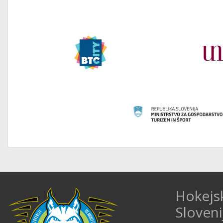
Hokejs
Sloveni