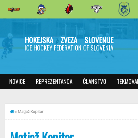
HOKEJSKA ZVEZA SLOVENIJE
ICE HOCKEY FEDERATION OF SLOVENIA
NOVICE
REPREZENTANCA
ČLANSTVO
TEKMOVA
»
Matjaž Kopitar
Matjaž Kopitar