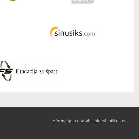
Informacije o uporabi spletnih piškotkov