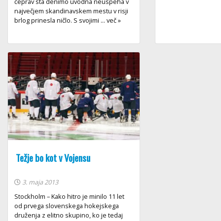
čeprav sta denimo uvodna neuspeha v
največjem skandinavskem mestu v risji
brlog prinesla ničlo. S svojimi ... več »
Težje bo kot v Vojensu
3. maja 2013
Stockholm – Kako hitro je minilo 11 let
od prvega slovenskega hokejskega
druženja z elitno skupino, ko je tedaj