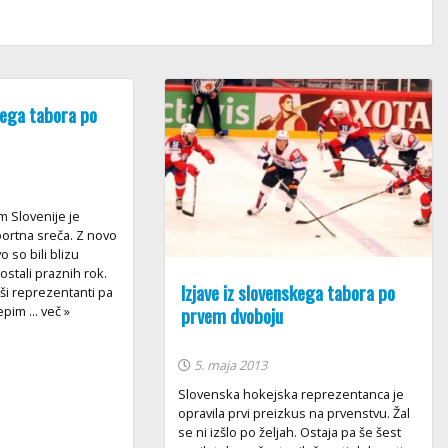
skega tabora po
 Slovenije je
ortna sreča. Z novo
 so bili blizu
ostali praznih rok.
Izjave iz slovenskega tabora po
ši reprezentanti pa
prvem dvoboju
epim ... več »
5. maja 2013
Slovenska hokejska reprezentanca je
opravila prvi preizkus na prvenstvu. Žal
se ni izšlo po željah. Ostaja pa še šest