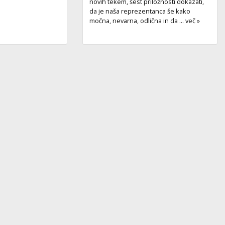
novih tekem, šest priložnosti dokazati,
da je naša reprezentanca še kako
močna, nevarna, odlična in da ... več »