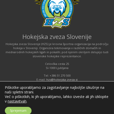
Hokejska zveza Slovenije
Hokejska zveza Slovenije (HZS) je krovna športna organizacija na področju
hokeja v Sloveniji. Organizira tekmovanja v različnih domačih in
mednarodnih hokejskih ligah in pokalih; pod njenim okriljem delujejo tudi
slovenske hokejske reprezentance.
Celovška cesta 25
SI-1000 Ljubljana
Tel: +386 51 270 500
E-mail:
hzs@hokejska-zveza.si
Piškotke uporabljamo za zagotavljanje najboljše izkušnje na
naši spletni strani.
Informacije o uporabi spletnih piškotkov
Več o piškotkih, ki jih uporabljamo, lahko izveste ali jih izklopite
v
nastavitvah
.
Sprejemam
©2026 Hokejska zveza Slovenije / Ice hockey federation of Slovenia; vse