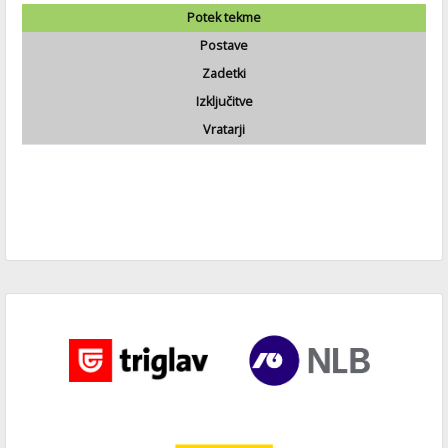
Potek tekme
Postave
Zadetki
Izključitve
Vratarji