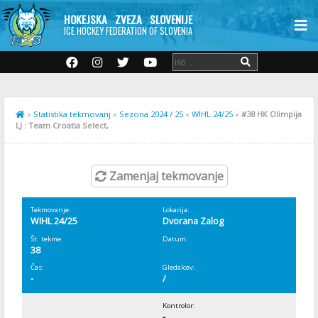
HOKEJSKA ZVEZA SLOVENIJE
ICE HOCKEY FEDERATION OF SLOVENIA
»
Statistika tekmovanj
»
Sezona 2024 / 25
»
WIHL 24/25
»
#38 HK Olimpija
LJ : Team Croatia Select,
Zamenjaj tekmovanje
Tekmovanje:
Lokacija:
WIHL 24/25
Dvorana Zalog
Št. tekme:
Datum:
38
Čas:
Gledalcev:
-
/
Kontrolor:
-