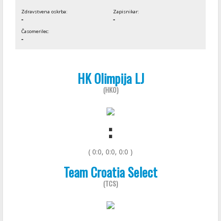
Zdravstvena oskrba:
Zapisnikar:
-
-
Časomerilec:
-
HK Olimpija LJ
(HKO)
:
( 0:0, 0:0, 0:0 )
Team Croatia Select
(TCS)