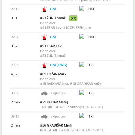
22:11
Gol
HKO
3 : 1
#23
ŽUN Tomaž
(+1)
Podajalci:
#9
LESAR Lev
,
#10
ŽELEZEN Jure
22:56
Gol
HKO
3 : 2
#9
LESAR Lev
Podajalci:
#23
ŽUN Tomaž
29:05
Gol (GWG)
TRI
4 : 2
#61
LOŽAR Mark
Podajalci:
#15
RAKOVIĆ Jaka
,
#10
GRADIŠAR Anže
39:06
Izključitev
TRI
2 min
#21
KUHAR Matej
TRIP (IIHF #167, Spotikanje)
[ 39:06 - 41:06 ]
39:13
Izključitev
TRI
2 min
#36
GRADIŠAR Mark
ROUGH (IIHF #158, Grobost)
[ 39:13 - 41:13 ]