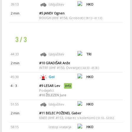
39:13
Izključitev
HKO
2 min
#5
JANEV Ognen
ROUGH (IIHF #158, Grobost)
[ 39:13 - 41:13 ]
3 / 3
44:33
Izključitev
TRI
2 min
#10
GRADIŠAR Anže
INTRF (IIHF #150, Oviranje)
[ 44:33 - 45:30 ]
45:30
Gol
HKO
4 : 3
#9
LESAR Lev
(+1)
Podajalci:
#10
ŽELEZEN Jure
51:55
Izključitev
HKO
2 min
#11
BELEC POŽENEL Gaber
KNEE (IIHF #153, Udarec s kolenom)
[ 51:55 - 53:55 ]
58:15
Izstop vratarja
HKO