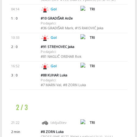
04:14
Gol
TRI
1 : 0
#10
GRADIŠAR Anže
Podajalci:
#36
GRADIŠAR Mark
,
#15
RAKOVIĆ Jaka
10:33
Gol
TRI
2 : 0
#91
STREHOVEC Jaka
Podajalci:
#81
NAGLIČ OREHAR Rok
16:52
Gol
TRI
3 : 0
#88
KUHAR Luka
Podajalci:
#7
MARN Val
,
#8
ZORN Luka
2 / 3
21:22
Izključitev
TRI
2 min
#8
ZORN Luka
CROSS (IIHF #127, Nalet s palico)
[ 21:22 - 22:11 ]