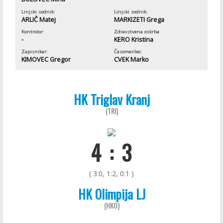
Linjski sodnik:
Linjski sodnik:
ARLIČ Matej
MARKIZETI Grega
Kontrolor:
Zdravstvena oskrba:
-
KERO Kristina
Zapisnikar:
Časomerilec:
KIMOVEC Gregor
CVEK Marko
HK Triglav Kranj
(TRI)
4 : 3
( 3:0, 1:2, 0:1 )
HK Olimpija LJ
(HKO)