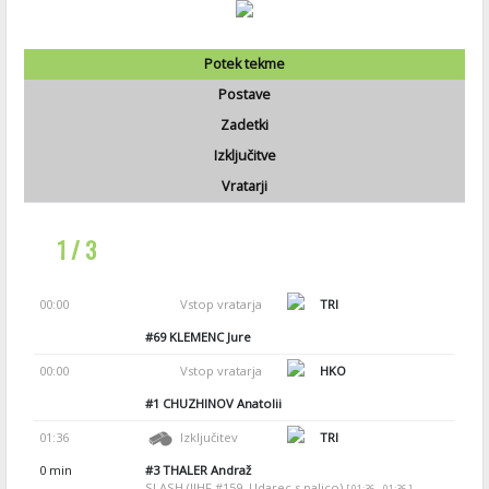
Potek tekme
Postave
Zadetki
Izključitve
Vratarji
1 / 3
00:00
Vstop vratarja
TRI
#69
KLEMENC Jure
00:00
Vstop vratarja
HKO
#1
CHUZHINOV Anatolii
01:36
Izključitev
TRI
0 min
#3
THALER Andraž
SLASH (IIHF #159, Udarec s palico)
[ 01:36 - 01:36 ]