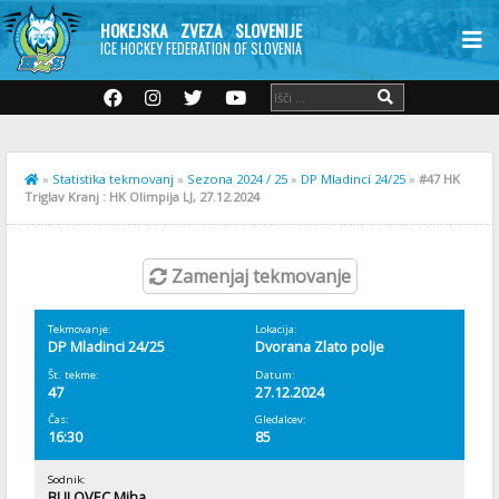
HOKEJSKA ZVEZA SLOVENIJE
ICE HOCKEY FEDERATION OF SLOVENIA
»
Statistika tekmovanj
»
Sezona 2024 / 25
»
DP Mladinci 24/25
»
#47 HK
Triglav Kranj : HK Olimpija LJ, 27.12.2024
Zamenjaj tekmovanje
Tekmovanje:
Lokacija:
DP Mladinci 24/25
Dvorana Zlato polje
Št. tekme:
Datum:
47
27.12.2024
Čas:
Gledalcev:
16:30
85
Sodnik:
BULOVEC Miha