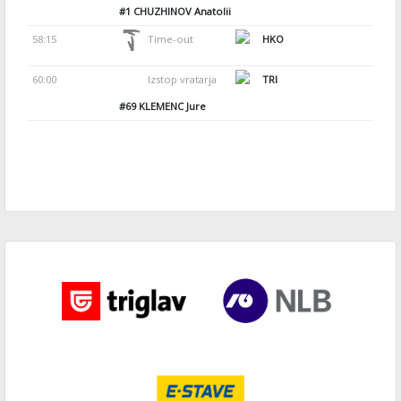
#1
CHUZHINOV Anatolii
58:15
Time-out
HKO
60:00
Izstop vratarja
TRI
#69
KLEMENC Jure