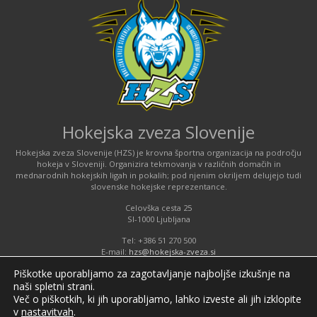
Hokejska zveza Slovenije
Hokejska zveza Slovenije (HZS) je krovna športna organizacija na področju
hokeja v Sloveniji. Organizira tekmovanja v različnih domačih in
mednarodnih hokejskih ligah in pokalih; pod njenim okriljem delujejo tudi
slovenske hokejske reprezentance.
Celovška cesta 25
SI-1000 Ljubljana
Tel: +386 51 270 500
E-mail:
hzs@hokejska-zveza.si
Piškotke uporabljamo za zagotavljanje najboljše izkušnje na
naši spletni strani.
Informacije o uporabi spletnih piškotkov
Več o piškotkih, ki jih uporabljamo, lahko izveste ali jih izklopite
v
nastavitvah
.