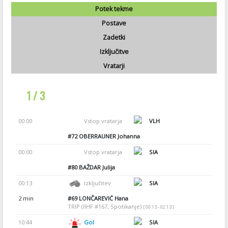
Potek tekme
Postave
Zadetki
Izključitve
Vratarji
1 / 3
00:00
Vstop vratarja
VLH
#72
OBERRAUNER Johanna
00:00
Vstop vratarja
SIA
#80
BAŽDAR Julija
00:13
Izključitev
SIA
2 min
#69
LONČAREVIĆ Hana
TRIP (IIHF #167, Spotikanje)
[ 00:13 - 02:13 ]
10:44
Gol
SIA