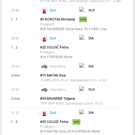
HOOK (IIHF #146, Zadrževanje s palico)
[ 27:11 - 27:48 ]
27:48
Gol
VLH
1 : 1
#5
KOROTAJ MIchaela
(+1)
Podajalci:
#25
SAUERBIER Dana Kiara
,
#12
OREL Lisa
28:06
Gol
SIA
1 : 2
#25
SOLDIĆ Petra
Podajalci:
#14
STIPERSKI Mirta
29:05
Izključitev
SIA
2 min
#15
MATAK Noa
CHARG (IIHF #122, Napadanje)
[ 29:05 - 31:05 ]
29:59
Izključitev
VLH
2 min
#93
BRUNNER Tatjana
TRIP (IIHF #167, Spotikanje)
[ 29:59 - 31:32 ]
31:32
Gol
SIA
1 : 3
#25
SOLDIĆ Petra
(+1)
Podajalci:
#15
MATAK Noa
,
#14
STIPERSKI Mirta