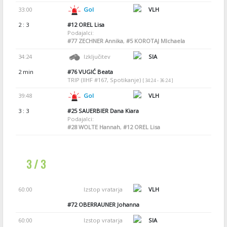
33:00
Gol
VLH
2 : 3
#12
OREL Lisa
Podajalci:
#77
ZECHNER Annika
,
#5
KOROTAJ MIchaela
34:24
Izključitev
SIA
2 min
#76
VUGIĆ Beata
TRIP (IIHF #167, Spotikanje)
[ 34:24 - 36:24 ]
39:48
Gol
VLH
3 : 3
#25
SAUERBIER Dana Kiara
Podajalci:
#28
WOLTE Hannah
,
#12
OREL Lisa
3 / 3
60:00
Izstop vratarja
VLH
#72
OBERRAUNER Johanna
60:00
Izstop vratarja
SIA