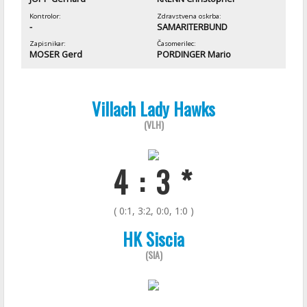
Kontrolor:
Zdravstvena oskrba:
-
SAMARITERBUND
Zapisnikar:
Časomerilec:
MOSER Gerd
PORDINGER Mario
Villach Lady Hawks
(VLH)
4 : 3 *
( 0:1, 3:2, 0:0, 1:0 )
HK Siscia
(SIA)