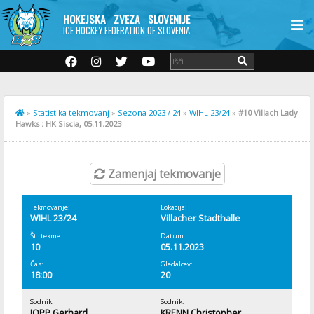
HOKEJSKA ZVEZA SLOVENIJE
ICE HOCKEY FEDERATION OF SLOVENIA
»
Statistika tekmovanj
»
Sezona 2023 / 24
»
WIHL 23/24
»
#10 Villach Lady
Hawks : HK Siscia, 05.11.2023
Zamenjaj tekmovanje
Tekmovanje:
Lokacija:
WIHL 23/24
Villacher Stadthalle
Št. tekme:
Datum:
10
05.11.2023
Čas:
Gledalcev:
18:00
20
Sodnik:
Sodnik:
JOPP Gerhard
KRENN Christopher