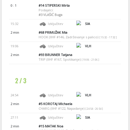
0 : 1
#14
STIPERSKI Mirta
Podajalci:
#3
VLAŠIĆ Buga
15:32
Izključitev
SIA
2 min
#68
PRIMUŽAK Mia
HOOK (IIHF #146, Zadrževanje s palico)
[ 15:32 - 17:32 ]
19:06
Izključitev
VLH
2 min
#93
BRUNNER Tatjana
TRIP (IIHF #167, Spotikanje)
[ 19:06 - 21:06 ]
2 / 3
24:54
Izključitev
VLH
2 min
#5
KOROTAJ MIchaela
CHARG (IIHF #122, Napadanje)
[ 24:54 - 26:54 ]
27:11
Izključitev
SIA
2 min
#15
MATAK Noa