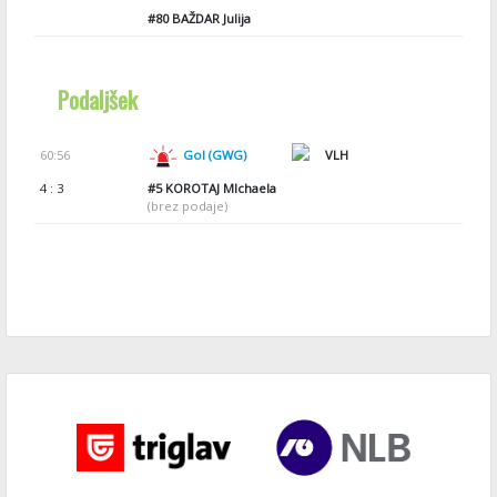
#80
BAŽDAR Julija
Podaljšek
60:56
Gol (GWG)
VLH
4 : 3
#5
KOROTAJ MIchaela
(brez podaje)