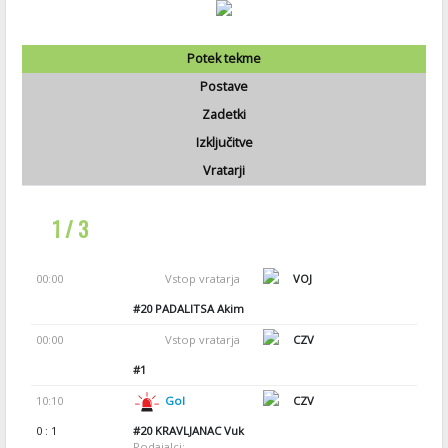
Potek tekme
Postave
Zadetki
Izključitve
Vratarji
1 / 3
00:00
Vstop vratarja
VOJ
#20
PADALITSA Akim
00:00
Vstop vratarja
CZV
#1
10:10
Gol
CZV
0 : 1
#20
KRAVLJANAC Vuk
Podajalci: