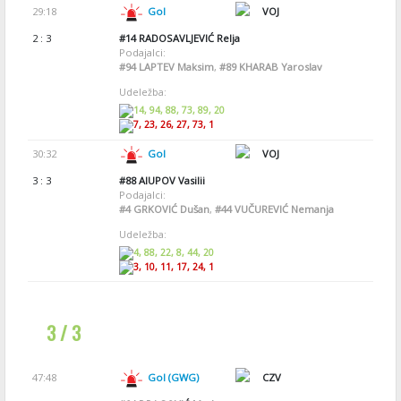
29:18
Gol
VOJ
2 : 3
#14
RADOSAVLJEVIĆ Relja
Podajalci:
#94
LAPTEV Maksim
,
#89
KHARAB Yaroslav
Udeležba:
14, 94, 88, 73, 89, 20
7, 23, 26, 27, 73, 1
30:32
Gol
VOJ
3 : 3
#88
AIUPOV Vasilii
Podajalci:
#4
GRKOVIĆ Dušan
,
#44
VUČUREVIĆ Nemanja
Udeležba:
4, 88, 22, 8, 44, 20
3, 10, 11, 17, 24, 1
3 / 3
47:48
Gol (GWG)
CZV