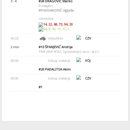
3 : 4
#24
DRAGOVIĆ Marko
Podajalci:
#9
NOVAKOVIĆ Uglješa
Udeležba:
14, 22, 68, 73, 94, 20
24, 9, 10, 11, 17, 1
56:22
Izključitev
CZV
2 min
#10
ŠPANJEVIĆ Andrija
TRIP (IIHF #167, Spotikanje)
[ 56:22 - 58:22 ]
60:00
Izstop vratarja
VOJ
#20
PADALITSA Akim
60:00
Izstop vratarja
CZV
#1