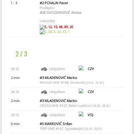
1 : 3
#2
PCHALIN Pavel
Podajalci:
#26
GVOZDENOVIĆ Aleksa
Udeležba:
5, 12, 16, 68, 89, 20
2, 26, 3, 23, 73, 1
2 / 3
24:32
Izključitev
CZV
2 min
#3
MLADENOVIĆ Marko
ROUGH (IIHF #158, Grobost)
[ 24:32 - 26:32 ]
24:32
Izključitev
CZV
2 min
#3
MLADENOVIĆ Marko
CROSS (IIHF #127, Nalet s palico)
[ 26:32 - 28:32 ]
26:10
Izključitev
VOJ
0 min
#5
MARKOVIĆ Srđan
TRIP (IIHF #167, Spotikanje)
[ 26:10 - 26:10 ]