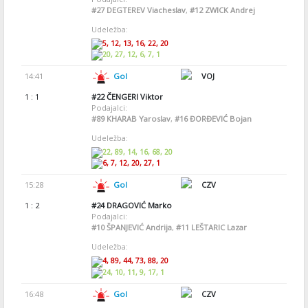
#27
DEGTEREV Viacheslav
,
#12
ZWICK Andrej
Udeležba:
5, 12, 13, 16, 22, 20
20, 27, 12, 6, 7, 1
14:41
Gol
VOJ
1 : 1
#22
ČENGERI Viktor
Podajalci:
#89
KHARAB Yaroslav
,
#16
ĐORĐEVIĆ Bojan
Udeležba:
22, 89, 14, 16, 68, 20
6, 7, 12, 20, 27, 1
15:28
Gol
CZV
1 : 2
#24
DRAGOVIĆ Marko
Podajalci:
#10
ŠPANJEVIĆ Andrija
,
#11
LEŠTARIC Lazar
Udeležba:
4, 89, 44, 73, 88, 20
24, 10, 11, 9, 17, 1
16:48
Gol
CZV