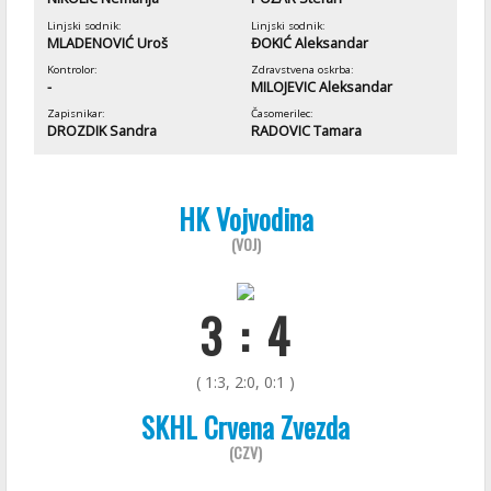
Linjski sodnik:
Linjski sodnik:
MLADENOVIĆ Uroš
ĐOKIĆ Aleksandar
Kontrolor:
Zdravstvena oskrba:
-
MILOJEVIC Aleksandar
Zapisnikar:
Časomerilec:
DROZDIK Sandra
RADOVIC Tamara
HK Vojvodina
(VOJ)
3 : 4
( 1:3, 2:0, 0:1 )
SKHL Crvena Zvezda
(CZV)