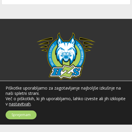
Hokejska zveza Slovenije
Piškotke uporabljamo za zagotavljanje najboljše izkušnje na
naši spletni strani.
Hokejska zveza Slovenije (HZS) je krovna športna organizacija na področju
Več o piškotkih, ki jih uporabljamo, lahko izveste ali jih izklopite
hokeja v Sloveniji. Organizira tekmovanja v različnih domačih in
v
nastavitvah
.
mednarodnih hokejskih ligah in pokalih; pod njenim okriljem delujejo tudi
slovenske hokejske reprezentance.
Sprejemam
Celovška cesta 25
SI-1000 Ljubljana