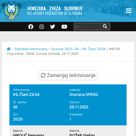
HOKEJSKA ZVEZA SLOVENIJE
ICE HOCKEY FEDERATION OF SLOVENIA
»
Statistika tekmovanj
»
Sezona 2023 / 24
»
IHL Člani 23/24
»
#43 HK
Vojvodina : SKHL Crvena Zvezda, 29.11.2023
Zamenjaj tekmovanje
Tekmovanje:
Lokacija:
IHL Člani 23/24
Dvorana SPENS
Št. tekme:
Datum:
43
29.11.2023
Čas:
Gledalcev:
20:20
/
Sodnik:
Sodnik:
NIKOLIĆ Nemanja
POŽAR Stefan