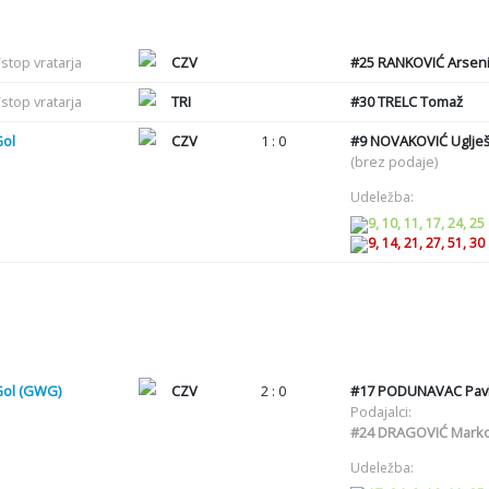
stop vratarja
CZV
#25
RANKOVIĆ Arseni
stop vratarja
TRI
#30
TRELC Tomaž
Gol
CZV
1 : 0
#9
NOVAKOVIĆ Uglje
(brez podaje)
Udeležba:
9, 10, 11, 17, 24, 25
9, 14, 21, 27, 51, 30
Gol (GWG)
CZV
2 : 0
#17
PODUNAVAC Pav
Podajalci:
#24
DRAGOVIĆ Mark
Udeležba: