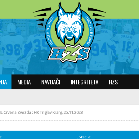
NJA
MEDIA
NAVIJAČI
INTEGRITETA
HZS
L Crvena Zvezda : HK Triglav Kranj, 25.11.2023
e:
Lokacija: