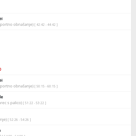
ei
športno obnašanje)
[ 42:42 - 44:42 ]
0
ei
športno obnašanje)
[ 50:15 - 60:15 ]
le
rec s palico)
[ 51:22 - 53:22 ]
anje)
[ 52:26 - 54:26 ]
n