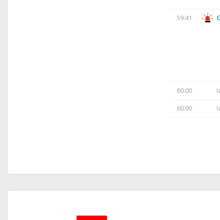
59:41
60:00
I
60:00
I