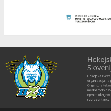
Hokejs
Sloveni
Hokejska zveza 
organizacija na 
Organizira tekmo
mednarodnih hok
njenim okriljem
reprezentance.