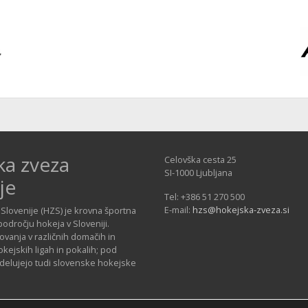
ka zveza
Celovška cesta 25
SI-1000 Ljubljana
je
Tel: +386 51 270 500
E-mail:
hzs@hokejska-zveza.si
Slovenije (HZS) je krovna športna
področju hokeja v Sloveniji.
vanja v različnih domačih in
ejskih ligah in pokalih; pod
 delujejo tudi slovenske hokejske