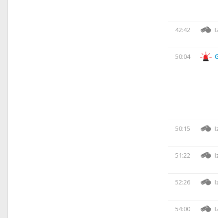
42:42
I
50:04
50:15
I
51:22
I
52:26
I
54:00
I