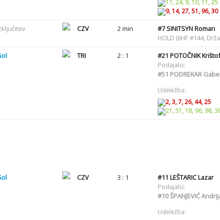
17, 24, 9, 10, 11, 25
9, 14, 27, 51, 96, 30
zključitev
CZV
2 min
#7
SINITSYN Roman
HOLD (IIHF #144, Drž
Gol
TRI
2 : 1
#21
POTOČNIK Krišto
Podajalci:
#51
PODREKAR Gabe
Udeležba:
2, 3, 7, 26, 44, 25
21, 51, 18, 96, 98, 3
Gol
CZV
3 : 1
#11
LEŠTARIC Lazar
Podajalci:
#10
ŠPANJEVIĆ Andrij
Udeležba: