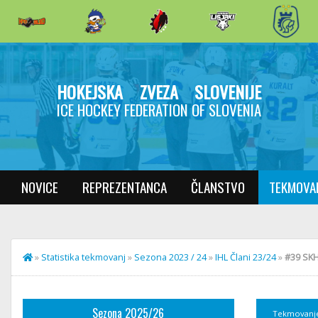
HOKEJSKA ZVEZA SLOVENIJE
ICE HOCKEY FEDERATION OF SLOVENIA
NOVICE
REPREZENTANCA
ČLANSTVO
TEKMOVA
»
Statistika tekmovanj
»
Sezona 2023 / 24
»
IHL Člani 23/24
»
#39 SKH
Sezona 2025/26
Tekmovanj