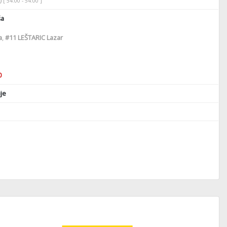
)
[ 54:00 - 54:00 ]
ša
a
,
#11
LEŠTARIC Lazar
0
je