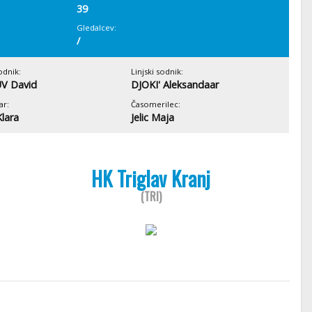
39
Gledalcev:
/
odnik:
Linjski sodnik:
V David
DJOKI' Aleksandaar
ar:
Časomerilec:
Klara
Jelic Maja
HK Triglav Kranj
(TRI)