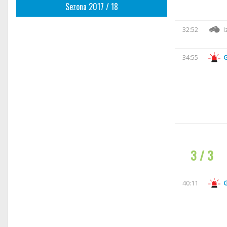
Sezona 2017 / 18
32:52
I
34:55
3 / 3
40:11