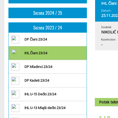
IHL Člani
Datum:
Sezona 2024 / 25
25.11.202
Sezona 2023 / 24
Sodnik:
NIKOLIĆ 
DP Člani 23/24
Kontrolor:
-
IHL Člani 23/24
DP Mladinci 23/24
DP Kadeti 23/24
IHL U-15 Dečki 23/24
Potek tek
IHL U-13 Mlajši dečki 23/24