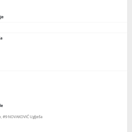
je
ša
le
o
,
#9
NOVAKOVIĆ Uglješa