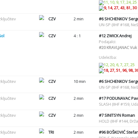
11, 10, 9, 17, 24, 25
9, 14, 27, 43, 81, 30
zključitev
CZV
2 min
#6
SHCHENKOV Serg
UN-SP (IIHF #168, Ne
Gol
CZV
4 : 1
#12
ZWICK Andrej
Podajalci:
#20
KRAVLJANAC Vuk
Udeležba:
12, 20, 6, 7, 27, 25
18, 27, 51, 96, 98, 3
zključitev
CZV
10 min
#6
SHCHENKOV Serg
UN-SP (IIHF #168, Ne
zključitev
CZV
2 min
#17
PODUNAVAC Pav
SLASH (IIHF #159, Uda
zključitev
CZV
2 min
#7
SINITSYN Roman
HOLD (IIHF #144, Drž
zključitev
TRI
2 min
#96
BOŠKOVIĆ Stefa