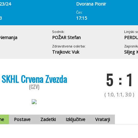
 23/24
Dvorana Pionir
Čas:
3
17:15
Sodnik:
Linjski s
Nemanja
POŽAR Stefan
PERDU
Zdravstvena oskrba:
Zapisnik
Trajkovic Vuk
Siljeg 
5 : 1
SKHL Crvena Zvezda
(CZV)
( 1:0, 1:1, 3:0 )
me
Postave
Zadetki
Izključitve
Vratarji