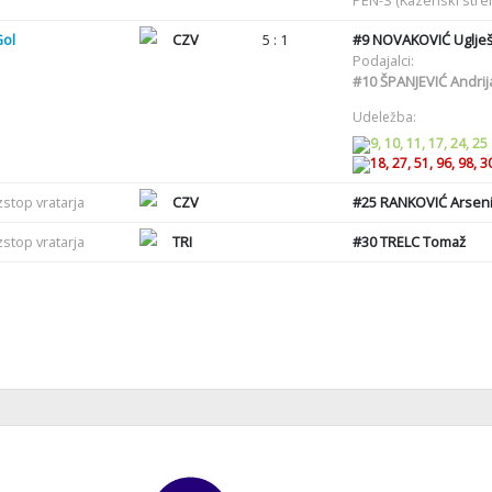
PEN-S (Kazenski strel
Gol
CZV
5 : 1
#9
NOVAKOVIĆ Uglje
Podajalci:
#10
ŠPANJEVIĆ Andrij
Udeležba:
9, 10, 11, 17, 24, 25
18, 27, 51, 96, 98, 3
zstop vratarja
CZV
#25
RANKOVIĆ Arseni
zstop vratarja
TRI
#30
TRELC Tomaž