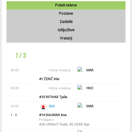
Potek tekme
Postave
Zadetki
Izključitve
Vratarji
1 / 3
00:00
Vstop vratarja
MAR
#1
ČERIČ Mia
00:00
Vstop vratarja
HKO
#33
INTIHAR Tjaša
02:02
Gol
MAR
1 : 0
#14
BAUMAN Ana
Podajalci:
#26
URNAUT Nuša
,
#5
ODER Alja