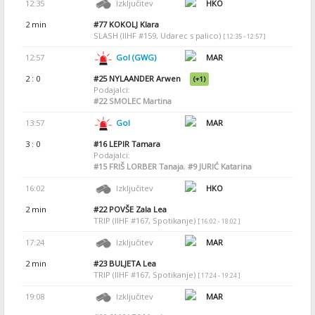
12:35
Izključitev
HKO
2 min
#77
KOKOLJ Klara
SLASH (IIHF #159, Udarec s palico)
[ 12:35 - 12:57 ]
12:57
Gol (GWG)
MAR
2 : 0
#25
NYLAANDER Arwen
(+1)
Podajalci:
#22
SMOLEC Martina
13:57
Gol
MAR
3 : 0
#16
LEPIR Tamara
Podajalci:
#15
FRIŠ LORBER Tanaja
,
#9
JURIĆ Katarina
16:02
Izključitev
HKO
2 min
#22
POVŠE Zala Lea
TRIP (IIHF #167, Spotikanje)
[ 16:02 - 18:02 ]
17:24
Izključitev
MAR
2 min
#23
BULJETA Lea
TRIP (IIHF #167, Spotikanje)
[ 17:24 - 19:24 ]
19:08
Izključitev
MAR