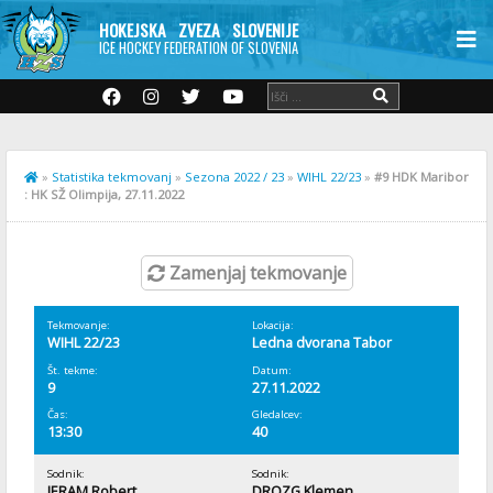
HOKEJSKA ZVEZA SLOVENIJE
ICE HOCKEY FEDERATION OF SLOVENIA
»
Statistika tekmovanj
»
Sezona 2022 / 23
»
WIHL 22/23
»
#9 HDK Maribor
: HK SŽ Olimpija, 27.11.2022
Zamenjaj tekmovanje
Tekmovanje:
Lokacija:
WIHL 22/23
Ledna dvorana Tabor
Št. tekme:
Datum:
9
27.11.2022
Čas:
Gledalcev:
13:30
40
Sodnik:
Sodnik:
JERAM Robert
DROZG Klemen