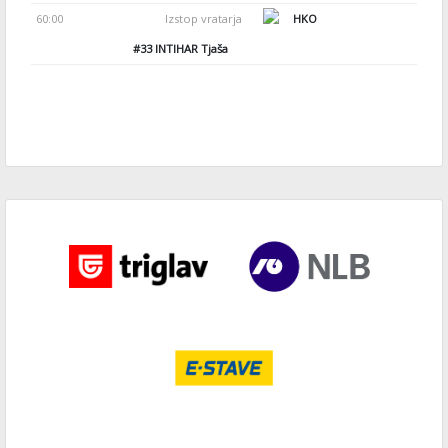
60:00
Izstop vratarja
HKO
#33
INTIHAR Tjaša