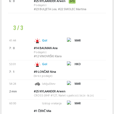
6 : 0
#25
NYLAANDER Arwen
(+1)
Podajalci:
#23
BULJETA Lea
,
#22
SMOLEC Martina
3 / 3
41:44
Gol
MAR
7 : 0
#14
BAUMAN Ana
Podajalci:
#12
VINOVRŠKI Klara
53:01
Gol
HKO
7 : 1
#9
LONČAR Nina
(brez podaje)
54:24
Izključitev
MAR
2 min
#25
NYLAANDER Arwen
CROSS (IIHF #127, Nalet s palico)
[ 54:24 - 56:24 ]
60:00
Izstop vratarja
MAR
#1
ČERIČ Mia