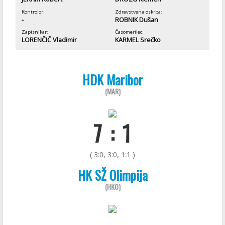
Kontrolor:
Zdravstvena oskrba:
-
ROBNIK Dušan
Zapisnikar:
Časomerilec:
LORENČIČ Vladimir
KARMEL Srečko
HDK Maribor
(MAR)
7 : 1
( 3:0, 3:0, 1:1 )
HK SŽ Olimpija
(HKO)