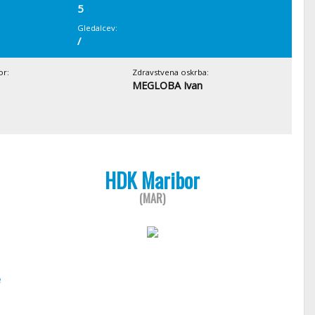
5
Gledalcev:
/
or:
Zdravstvena oskrba:
MEGLOBA Ivan
HDK Maribor
(MAR)
e