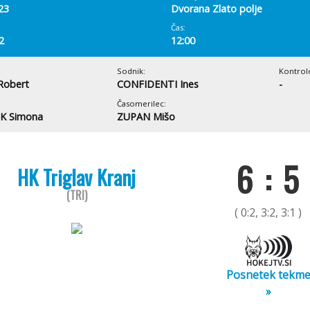
23
Dvorana Zlato polje
Čas:
2
12:00
Sodnik:
Kontrol
Robert
CONFIDENTI Ines
-
Časomerilec:
K Simona
ZUPAN Mišo
6 : 5
HK Triglav Kranj
(TRI)
( 0:2, 3:2, 3:1 )
Posnetek tekm
»