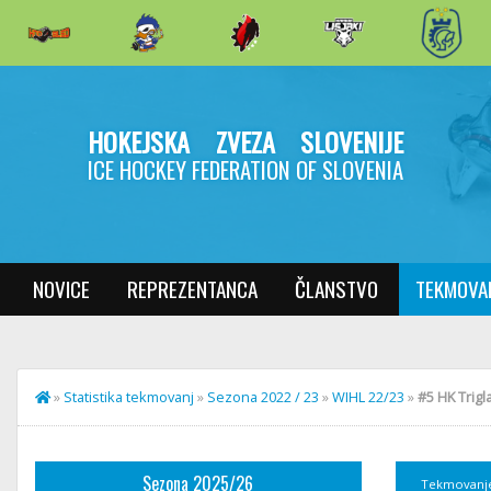
HOKEJSKA ZVEZA SLOVENIJE
ICE HOCKEY FEDERATION OF SLOVENIA
NOVICE
REPREZENTANCA
ČLANSTVO
TEKMOVA
»
Statistika tekmovanj
»
Sezona 2022 / 23
»
WIHL 22/23
»
#5 HK Trigl
Sezona 2025/26
Tekmovanj