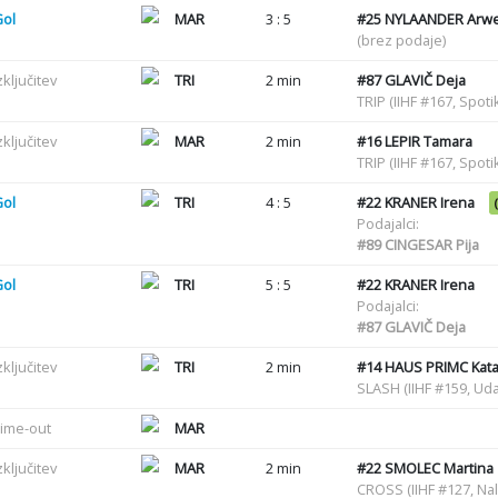
Gol
MAR
3 : 5
#25
NYLAANDER Arw
(brez podaje)
zključitev
TRI
2 min
#87
GLAVIČ Deja
TRIP (IIHF #167, Spot
zključitev
MAR
2 min
#16
LEPIR Tamara
TRIP (IIHF #167, Spot
Gol
TRI
4 : 5
#22
KRANER Irena
Podajalci:
#89
CINGESAR Pija
Gol
TRI
5 : 5
#22
KRANER Irena
Podajalci:
#87
GLAVIČ Deja
zključitev
TRI
2 min
#14
HAUS PRIMC Kata
SLASH (IIHF #159, Uda
ime-out
MAR
zključitev
MAR
2 min
#22
SMOLEC Martina
CROSS (IIHF #127, Nal