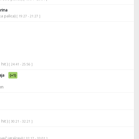
rina
ka palica)
[ 19:27 - 21:27 ]
 hit )
[ 24:41 - 25:56 ]
aja
(+1)
en
 hit )
[ 30:21 - 32:21 ]
več igralcev)
[ 32:17 - 33:01 ]