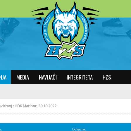
NJA
MEDIA
NAVIJAČI
INTEGRITETA
HZS
av Kranj : HDK Maribor, 30.10.2022
e:
Lokacija: