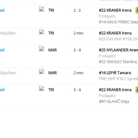
Gol
TRI
2 : 3
#22
KRANER Irena
Podajalci:
#14
HAUS PRIMC Kata
zključitev
TRI
2 min
#22
KRANER Irena
ROUGH (IIHF #158, G
Gol
MAR
2 : 4
#25
NYLAANDER Arw
Podajalci:
#22
SMOLEC Martina
zključitev
MAR
2 min
#16
LEPIR Tamara
TRIP (IIHF #167, Spot
Gol
TRI
3 : 4
#22
KRANER Irena
Podajalci:
#87
GLAVIČ Deja