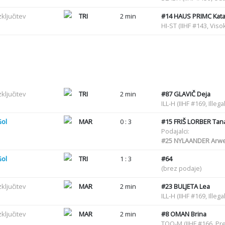
zključitev
TRI
2 min
#14
HAUS PRIMC Kata
HI-ST (IIHF #143, Viso
zključitev
TRI
2 min
#87
GLAVIČ Deja
ILL-H (IIHF #169, Illegal
Gol
MAR
0 : 3
#15
FRIŠ LORBER Tan
Podajalci:
#25
NYLAANDER Arw
Gol
TRI
1 : 3
#64
(brez podaje)
zključitev
MAR
2 min
#23
BULJETA Lea
ILL-H (IIHF #169, Illegal
zključitev
MAR
2 min
#8
OMAN Brina
TOO-M (IIHF #166, Pre