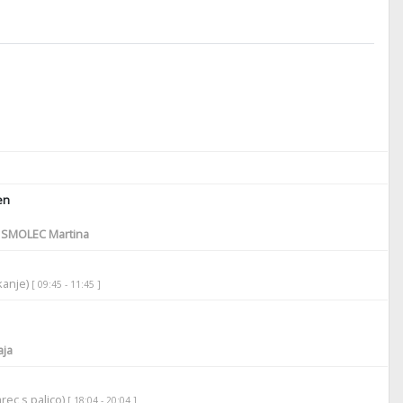
en
SMOLEC Martina
ikanje)
[ 09:45 - 11:45 ]
aja
rec s palico)
[ 18:04 - 20:04 ]