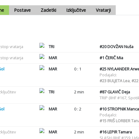
me
Postave
Zadetki
Izključitve
Vratarji
stop vratarja
TRI
#20
DOVŽAN Nuša
stop vratarja
MAR
#1
ČERIČ Mia
Gol
MAR
0 : 1
#25
NYLAANDER Arw
Podajalci:
#23
BULJETA Lea
,
#22
zključitev
TRI
2 min
#87
GLAVIČ Deja
TRIP (IIHF #167, Spot
Gol
MAR
0 : 2
#10
STROPNIK Manca
Podajalci:
#15
FRIŠ LORBER Tan
zključitev
MAR
2 min
#16
LEPIR Tamara
SLASH (IIHF #159, Uda