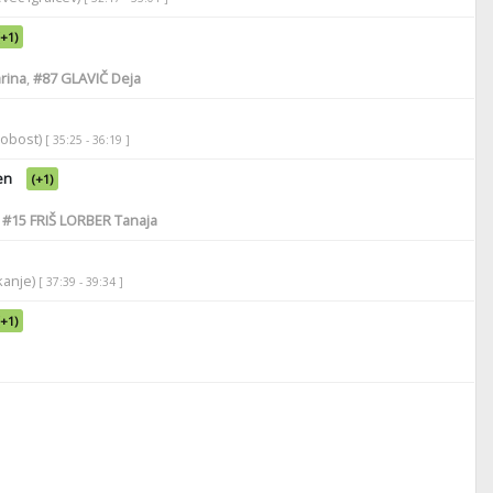
(+1)
rina
,
#87
GLAVIČ Deja
robost)
[ 35:25 - 36:19 ]
en
(+1)
,
#15
FRIŠ LORBER Tanaja
ikanje)
[ 37:39 - 39:34 ]
(+1)