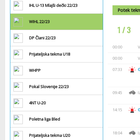
IHL U-13 Mlajši dečki 22/23
Potek tek
WIHL 22/23
1 / 3
DP Člani 22/23
00:00
V
Prijateljska tekma U18
00:00
V
07:33
WHPP
Pokal Slovenije 22/23
09:45
I
4NT U-20
14:15
Poletna liga Bled
18:04
I
Prijateljska tekma U20