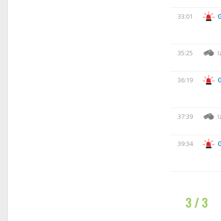
33:01
35:25
I
36:19
37:39
I
39:34
3 / 3