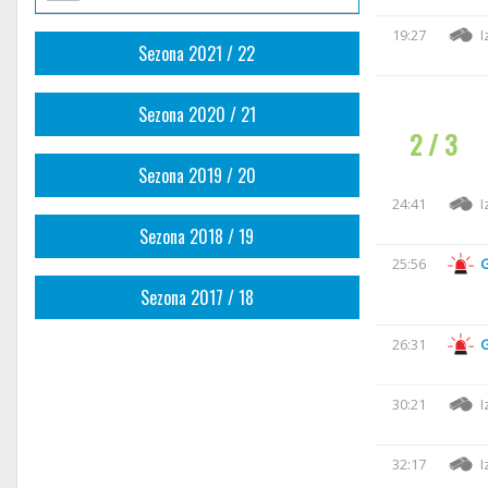
19:27
I
Sezona 2021 / 22
Sezona 2020 / 21
2 / 3
Sezona 2019 / 20
24:41
I
Sezona 2018 / 19
25:56
Sezona 2017 / 18
26:31
30:21
I
32:17
I