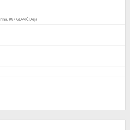
rina
,
#87
GLAVIČ Deja