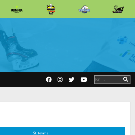
Št. tekme: