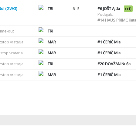
Gol (GWG)
TRI
6 : 5
#6
JOŠT Ajda
(+1)
Podajalci:
#14
HAUS PRIMC Kata
ime-out
TRI
zstop vratarja
MAR
#1
ČERIČ Mia
stop vratarja
MAR
#1
ČERIČ Mia
zstop vratarja
TRI
#20
DOVŽAN Nuša
zstop vratarja
MAR
#1
ČERIČ Mia