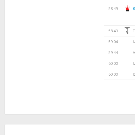
58:49
58:49
T
59:04
I
59:44
V
60:00
I
60:00
I