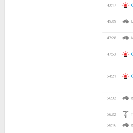
43:17
45:35
I
47:28
I
47:53
54:21
56:32
I
56:32
T
58:16
I