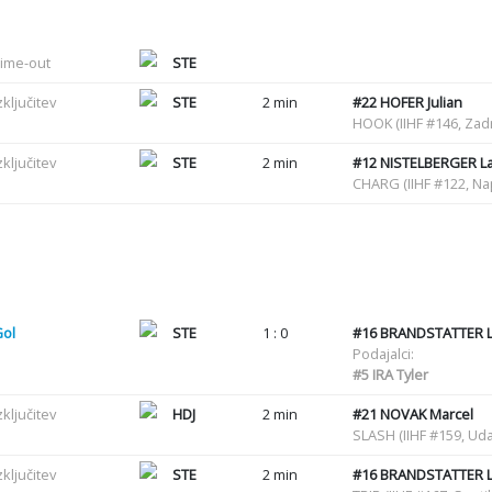
ime-out
STE
zključitev
STE
2 min
#22
HOFER Julian
HOOK (IIHF #146, Zadr
zključitev
STE
2 min
#12
NISTELBERGER L
CHARG (IIHF #122, N
Gol
STE
1 : 0
#16
BRANDSTATTER 
Podajalci:
#5
IRA Tyler
zključitev
HDJ
2 min
#21
NOVAK Marcel
SLASH (IIHF #159, Uda
zključitev
STE
2 min
#16
BRANDSTATTER 