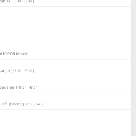
ikanje)
[ 33:48 - 35:48 ]
#10
POR Marcel
ikanje)
[ 45:12 - 47:12 ]
apadanje)
[ 46:54 - 48:54 ]
več igralcev)
[ 52:36 - 54:36 ]