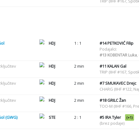
TRIP (IIHF #167, Spot
Gol
HDJ
1 : 1
#14
PETKOVIĆ Filip
Podajalci:
#13
KOBENTAR Luka
,
zključitev
HDJ
2 min
#11
KALAN Gal
TRIP (IIHF #167, Spot
zključitev
HDJ
2 min
#7
SMUKAVEC Drejc
CHARG (IIHF #122, N
zključitev
HDJ
2 min
#18
GRILC Žan
TOO-M (IIHF #166, Pre
Gol (GWG)
STE
2 : 1
#5
IRA Tyler
(+1)
(brez podaje)