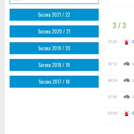
Sezona 2021 / 22
3 / 3
Sezona 2020 / 21
37:20
Sezona 2019 / 20
45:12
I
Sezona 2018 / 19
46:54
I
Sezona 2017 / 18
52:36
I
53:59