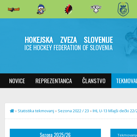
HOKEJSKA ZVEZA SLOVENIJE
ICE HOCKEY FEDERATION OF SLOVENIA
NOVICE
REPREZENTANCA
ČLANSTVO
TEKMOVA
»
Statistika tekmovanj
»
Sezona 2022 / 23
»
IHL U-13 Mlajši dečki 22/
Sezona 2025/26
Tekmovanj