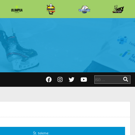
Št. tekme: