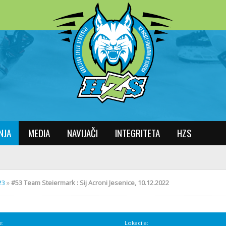
NJA
MEDIA
NAVIJAČI
INTEGRITETA
HZS
23
»
#53 Team Steiermark : Sij Acroni Jesenice, 10.12.2022
e:
Lokacija: