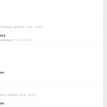
ževanje s palico)
[ 13:56 - 15:56 ]
aura
apadanje)
[ 17:29 - 19:29 ]
Leo
rec s palico)
[ 33:26 - 35:26 ]
Leo