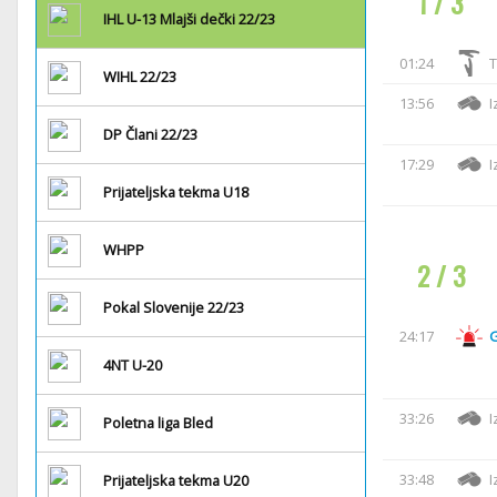
1 / 3
IHL U-13 Mlajši dečki 22/23
01:24
T
WIHL 22/23
13:56
I
DP Člani 22/23
17:29
I
Prijateljska tekma U18
WHPP
2 / 3
Pokal Slovenije 22/23
24:17
4NT U-20
33:26
I
Poletna liga Bled
33:48
I
Prijateljska tekma U20