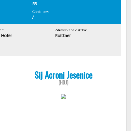
53
Gledalcev:
/
or:
Zdravstvena oskrba:
p Hofer
Roittner
Sij Acroni Jesenice
(HDJ)