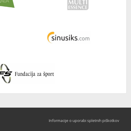
Informacije o uporabi spletnih piškotkov