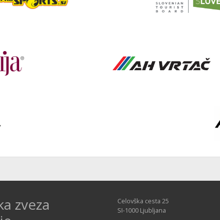
ka zveza
Celovška cesta 25
SI-1000 Ljubljana