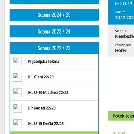
IHL U-13 
Datum:
Sezona 2024 / 25
10.12.202
Sezona 2023 / 24
Sodnik:
Kleinbichl
Zapisnikar:
Sezona 2022 / 23
Hofer
Prijateljska tekma
IHL Člani 22/23
IHL U-19 Mladinci 22/23
DP Kadeti 22/23
Potek tek
IHL U-15 Dečki 22/23