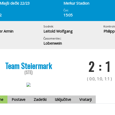
Mlajši dečki 22/23
Merkur Stadion
Čas:
2
15:05
Sodnik:
Kontrol
er Armin
Leitold Wolfgang
Philip
Časomerilec:
Lobenwein
2 : 1
Team Steiermark
(STE)
( 0:0, 1:0, 1:1 )
me
Postave
Zadetki
Izključitve
Vratarji