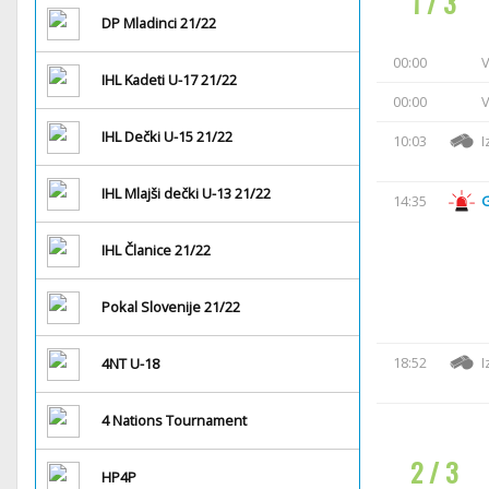
1 / 3
DP Mladinci 21/22
00:00
V
IHL Kadeti U-17 21/22
00:00
V
IHL Dečki U-15 21/22
10:03
I
IHL Mlajši dečki U-13 21/22
14:35
IHL Članice 21/22
Pokal Slovenije 21/22
18:52
I
4NT U-18
4 Nations Tournament
2 / 3
HP4P