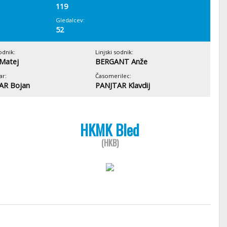
119
Gledalcev:
52
odnik:
Linjski sodnik:
Matej
BERGANT Anže
ar:
Časomerilec:
AR Bojan
PANJTAR Klavdij
HKMK Bled
(HKB)