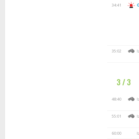
34:41
35:02
I
3 / 3
48:40
I
55:01
I
60:00
I