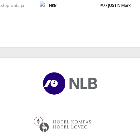
zstop vratarja
HKB
#77
JUSTIN Mark