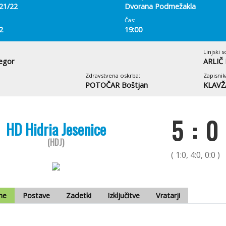
 21/22
Dvorana Podmežakla
Čas:
2
19:00
Linjski s
egor
ARLIČ 
Zdravstvena oskrba:
Zapisnik
POTOČAR Boštjan
KLAVŽ
5 : 0
HD Hidria Jesenice
(HDJ)
( 1:0, 4:0, 0:0 )
me
Postave
Zadetki
Izključitve
Vratarji