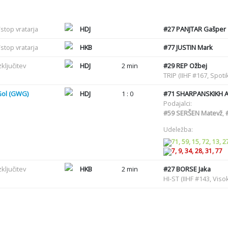
stop vratarja
HDJ
#27
PANJTAR Gašper
stop vratarja
HKB
#77
JUSTIN Mark
zključitev
HDJ
2 min
#29
REP Ožbej
TRIP (IIHF #167, Spot
Gol (GWG)
HDJ
1 : 0
#71
SHARPANSKIKH 
Podajalci:
#59
SERŠEN Matevž
,
Udeležba:
71, 59, 15, 72, 13, 2
7, 9, 34, 28, 31, 77
zključitev
HKB
2 min
#27
BORSE Jaka
HI-ST (IIHF #143, Viso