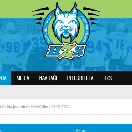
NJA
MEDIA
NAVIJAČI
INTEGRITETA
HZS
 Hidria Jesenice : HKMK Bled, 01.03.2022
e:
Lokacija: