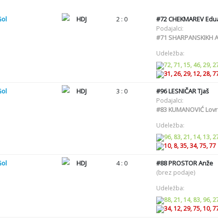
Gol
HDJ
2 : 0
#72
CHEKMAREV Edu
Podajalci:
#71
SHARPANSKIKH 
Udeležba:
72, 71, 15, 46, 29, 2
31, 26, 29, 12, 28, 7
Gol
HDJ
3 : 0
#96
LESNIČAR Tjaš
Podajalci:
#83
KUMANOVIĆ Lovr
Udeležba:
96, 83, 21, 14, 13, 2
10, 8, 35, 34, 75, 77
Gol
HDJ
4 : 0
#88
PROSTOR Anže
(brez podaje)
Udeležba:
88, 21, 14, 83, 96, 2
34, 12, 29, 75, 10, 7