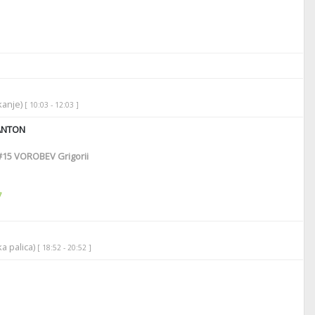
ikanje)
[ 10:03 - 12:03 ]
ANTON
#15
VOROBEV Grigorii
7
ka palica)
[ 18:52 - 20:52 ]