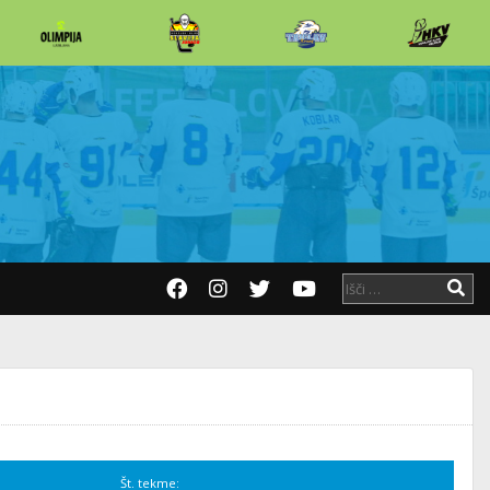
Št. tekme: