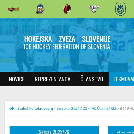
HOKEJSKA ZVEZA SLOVENIJE
ICE HOCKEY FEDERATION OF SLOVENIA
NOVICE
REPREZENTANCA
ČLANSTVO
TEKMOVA
»
Statistika tekmovanj
»
Sezona 2021 / 22
»
IHL Člani 21/22
»
#119 HD
Sezona 2025/26
Tekmovanj