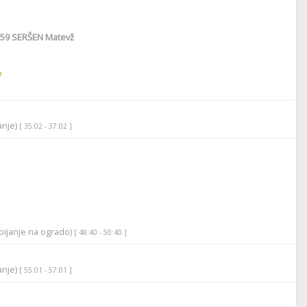
59
SERŠEN Matevž
7
anje)
[ 35:02 - 37:02 ]
bijanje na ogrado)
[ 48:40 - 50:40 ]
anje)
[ 55:01 - 57:01 ]