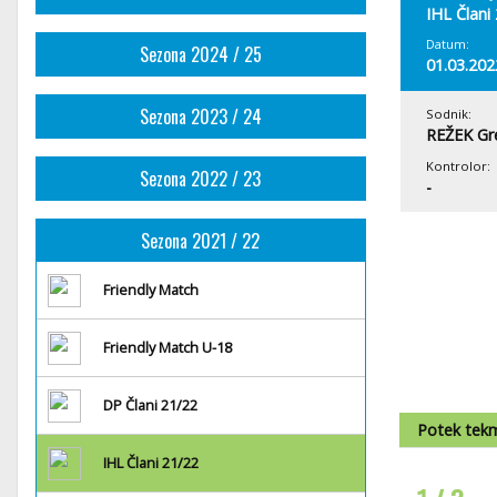
IHL Člani
Datum:
Sezona 2024 / 25
01.03.202
Sezona 2023 / 24
Sodnik:
REŽEK Gr
Kontrolor:
Sezona 2022 / 23
-
Sezona 2021 / 22
Friendly Match
Friendly Match U-18
DP Člani 21/22
Potek tek
IHL Člani 21/22