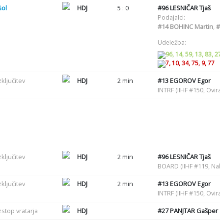
Gol
HDJ
5 : 0
#96
LESNIČAR Tjaš
Podajalci:
#14
BOHINC Martin
,
#
Udeležba:
96, 14, 59, 13, 83, 2
7, 10, 34, 75, 9, 77
zključitev
HDJ
2 min
#13
EGOROV Egor
INTRF (IIHF #150, Ovir
zključitev
HDJ
2 min
#96
LESNIČAR Tjaš
BOARD (IIHF #119, Na
zključitev
HDJ
2 min
#13
EGOROV Egor
INTRF (IIHF #150, Ovir
zstop vratarja
HDJ
#27
PANJTAR Gašper