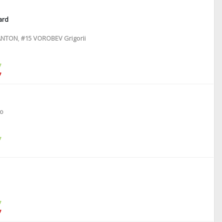
ard
ANTON
,
#15
VOROBEV Grigorii
7
7
o
7
7
7