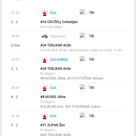
27:24
Gol
TRI
2 : 2
#14
GROŠELJ Sebastjan
(brez podaje)
29:59
Izključitev
TRI
2 min
#24
TERLIKAR Anže
HOOK (IIHF #146, Zadrževanje s palico)
[ 29:59 - 31:59 ]
33:07
Gol (GWG)
TRI
3 : 2
#24
TERLIKAR Anže
Podajalci:
#8
MOREL Miha
,
#13
POTOČNIK Mihael
36:59
Gol
TRI
4 : 2
#8
MOREL Miha
Podajalci:
#22
JELAR Jure
,
#51
PODREKAR Gaber
37:34
Gol
TRI
5 : 2
#71
ZUPAN Žan
Podajalci:
#24
TERLIKAR Anže