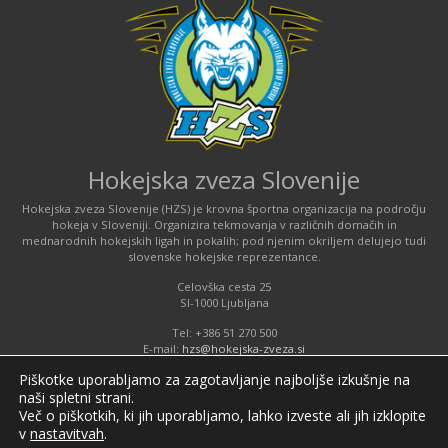
Hokejska zveza Slovenije
Hokejska zveza Slovenije (HZS) je krovna športna organizacija na področju
hokeja v Sloveniji. Organizira tekmovanja v različnih domačih in
mednarodnih hokejskih ligah in pokalih; pod njenim okriljem delujejo tudi
slovenske hokejske reprezentance.
Celovška cesta 25
SI-1000 Ljubljana
Tel: +386 51 270 500
E-mail:
hzs@hokejska-zveza.si
Piškotke uporabljamo za zagotavljanje najboljše izkušnje na
Informacije o uporabi spletnih piškotkov
naši spletni strani.
Več o piškotkih, ki jih uporabljamo, lahko izveste ali jih izklopite
v
nastavitvah
.