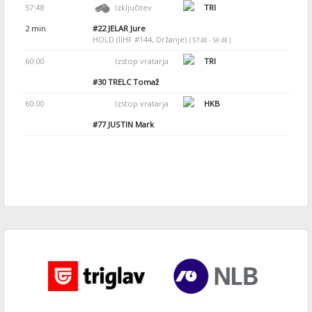
57:48
Izključitev
TRI
2 min
#22
JELAR Jure
HOLD (IIHF #144, Držanje)
[ 57:48 - 59:48 ]
60:00
Izstop vratarja
TRI
#30
TRELC Tomaž
60:00
Izstop vratarja
HKB
#77
JUSTIN Mark