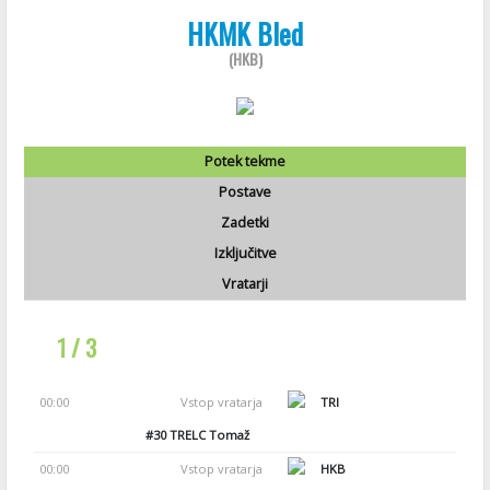
HKMK Bled
(HKB)
Potek tekme
Postave
Zadetki
Izključitve
Vratarji
1 / 3
00:00
Vstop vratarja
TRI
#30
TRELC Tomaž
00:00
Vstop vratarja
HKB