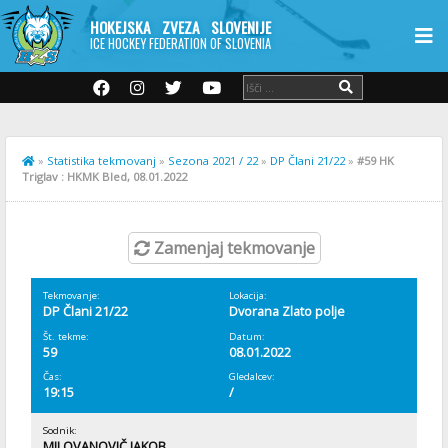
HOKEJSKA ZVEZA SLOVENIJE
ICE HOCKEY FEDERATION OF SLOVENIA
»
Statistika tekmovanj
»
Sezona 2021 / 22
»
DP Člani 21/22
»
#59 HK
Triglav : HKMK Bled, 08.01.2022
Zamenjaj tekmovanje
Tekmovanje:
Lokacija:
DP Člani 21/22
Dvorana Zlato polje
Št. tekme:
Datum:
59
08.01.2022
Čas:
Gledalcev:
19:15
/
Sodnik:
MILOVANOVIČ JAKOB