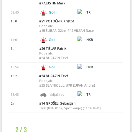
#77
JUSTIN Mark
08:40
Gol
TRI
1 : 0
#21
POTOČNIK Krištof
Podajalci:
#15
ŠLIBAR Ožbe
,
#42
VILFAN Nace
14:01
Gol
HKB
1 : 1
#26
TIŠLAR Patrik
Podajalci:
#34
BURAZIN Tevž
15:54
Gol
HKB
1 : 2
#34
BURAZIN Tevž
Podajalci:
#35
SLIVNIK Luc
,
#78
ZUPAN Andraž
18:43
Izključitev
TRI
2 min
#14
GROŠELJ Sebastjan
TRIP (IIHF #167, Spotikanje)
[ 18:43 - 20:43 ]
2 / 3