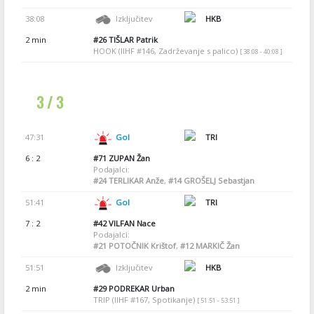
38:08
Izključitev
HKB
2 min
#26
TIŠLAR Patrik
HOOK (IIHF #146, Zadrževanje s palico)
[ 38:08 - 40:08 ]
3 / 3
47:31
Gol
TRI
6 : 2
#71
ZUPAN Žan
Podajalci:
#24
TERLIKAR Anže
,
#14
GROŠELJ Sebastjan
51:41
Gol
TRI
7 : 2
#42
VILFAN Nace
Podajalci:
#21
POTOČNIK Krištof
,
#12
MARKIČ Žan
51:51
Izključitev
HKB
2 min
#29
PODREKAR Urban
TRIP (IIHF #167, Spotikanje)
[ 51:51 - 53:51 ]