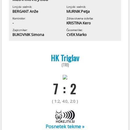
Linjski sodnik:
Linjski sodnik:
BERGANT Anže
MURNIK Petja
Kontrolor:
Zdravstvena oskrba:
-
KRISTINA Kero
Zapisnikar:
Časomerilec:
BUKOVNIK Simona
CVEK Marko
HK Triglav
(TRI)
7 : 2
( 1:2, 4:0, 2:0 )
Posnetek tekme »