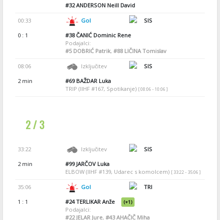
#32
ANDERSON Neill David
00:33
Gol
SIS
0 : 1
#38
ČANIĆ Dominic Rene
Podajalci:
#5
DOBRIĆ Patrik
,
#88
LIČINA Tomislav
08:06
Izključitev
SIS
2 min
#69
BAŽDAR Luka
TRIP (IIHF #167, Spotikanje)
[ 08:06 - 10:06 ]
2 / 3
33:22
Izključitev
SIS
2 min
#99
JARČOV Luka
ELBOW (IIHF #139, Udarec s komolcem)
[ 33:22 - 35:06 ]
35:06
Gol
TRI
1 : 1
#24
TERLIKAR Anže
(+1)
Podajalci:
#22
JELAR Jure
,
#43
AHAČIČ Miha