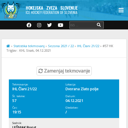
HOKEJSKA ZVEZA SLOVENIJE
ICE HOCKEY FEDERATION OF SLOVENIA
»
Statistika tekmovanj
»
Sezona 2021 / 22
»
IHL Člani 21/22
»
#57 HK
Triglav : KHL Sisak, 04.12.2021
Zamenjaj tekmovanje
Tekmovanje:
Lokacija:
IHL Člani 21/22
Dvorana Zlato polje
Št. tekme:
Datum:
57
04.12.2021
Čas:
Gledalcev:
19:15
/
Sodnik:
LEŠNJAK Borut