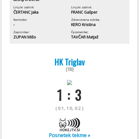
Linjski sodnik:
Linjski sodnik:
ČERTANC Jaka
FRANC Gašper
Kontrolor:
Zdravstvena oskrba:
-
KERO Kristina
Zapisnikar:
Časomerilec:
ZUPAN Mišo
TAVČAR Matjaž
HK Triglav
(TRI)
1 : 3
( 0:1, 1:0, 0:2 )
Posnetek tekme »