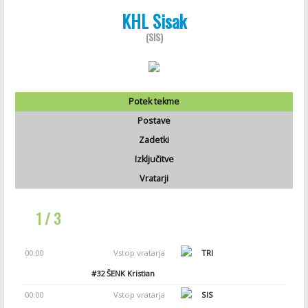
KHL Sisak
(SIS)
Potek tekme
Postave
Zadetki
Izključitve
Vratarji
1 / 3
00:00
Vstop vratarja
TRI
#32
ŠENK Kristian
00:00
Vstop vratarja
SIS