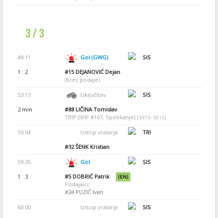
3 / 3
48:11
Gol (GWG)
SIS
1 : 2
#15
DEJANOVIĆ Dejan
(brez podaje)
53:13
Izključitev
SIS
2 min
#88
LIČINA Tomislav
TRIP (IIHF #167, Spotikanje)
[ 53:13 - 55:13 ]
59:04
Izstop vratarja
TRI
#32
ŠENK Kristian
59:35
Gol
SIS
1 : 3
#5
DOBRIĆ Patrik
(EN)
Podajalci:
#24
PUZIĆ Ivan
60:00
Izstop vratarja
SIS