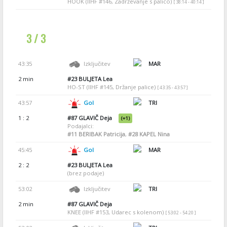
HOOK (IIHF #146, Zadrževanje s palico)
[ 38:14 - 40:14 ]
3 / 3
43:35
Izključitev
MAR
2 min
#23
BULJETA Lea
HO-ST (IIHF #145, Držanje palice)
[ 43:35 - 43:57 ]
43:57
Gol
TRI
1 : 2
#87
GLAVIČ Deja
(+1)
Podajalci:
#11
BERIBAK Patricija
,
#28
KAPEL Nina
45:45
Gol
MAR
2 : 2
#23
BULJETA Lea
(brez podaje)
53:02
Izključitev
TRI
2 min
#87
GLAVIČ Deja
KNEE (IIHF #153, Udarec s kolenom)
[ 53:02 - 54:20 ]