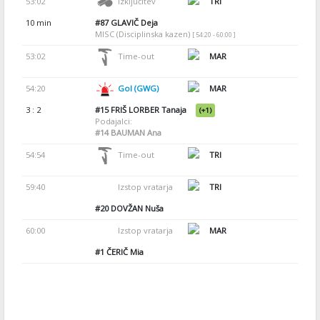
53:02
Izključitev
TRI
10 min
#87
GLAVIČ Deja
MISC (Disciplinska kazen)
[ 54:20 - 60:00 ]
53:02
Time-out
MAR
54:20
Gol (GWG)
MAR
3 : 2
#15
FRIŠ LORBER Tanaja
(+1)
Podajalci:
#14
BAUMAN Ana
54:54
Time-out
TRI
59:40
Izstop vratarja
TRI
#20
DOVŽAN Nuša
60:00
Izstop vratarja
MAR
#1
ČERIČ Mia