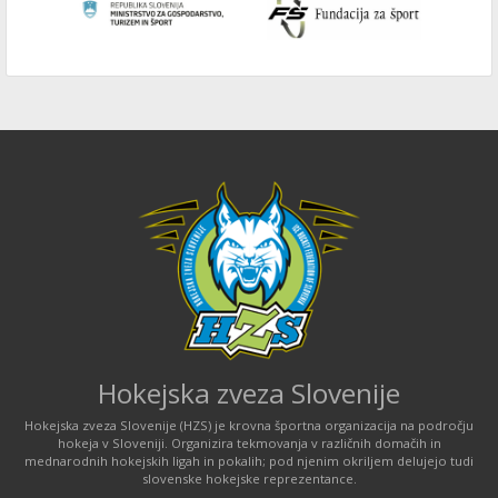
Hokejska zveza Slovenije
Hokejska zveza Slovenije (HZS) je krovna športna organizacija na področju
hokeja v Sloveniji. Organizira tekmovanja v različnih domačih in
mednarodnih hokejskih ligah in pokalih; pod njenim okriljem delujejo tudi
slovenske hokejske reprezentance.