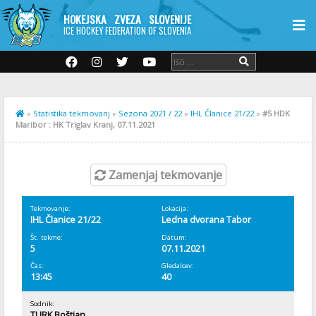
HOKEJSKA ZVEZA SLOVENIJE
ICE HOCKEY FEDERATION OF SLOVENIA
»
Statistika tekmovanj
»
Sezona 2021 / 22
»
IHL Članice 21/22
»
#5 HDK
Maribor : HK Triglav Kranj, 07.11.2021
Zamenjaj tekmovanje
Tekmovanje:
Lokacija:
IHL Članice 21/22
Ledna dvorana Tabor
Št. tekme:
Datum:
5
07.11.2021
Čas:
Gledalcev:
13:45
40
Sodnik:
TURK Boštjan