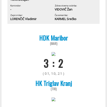
Kontrolor:
Zdravstvena oskrba:
-
VIDOVIČ Žan
Zapisnikar:
Časomerilec:
LORENČIČ Vladimir
KARMEL Srečko
HDK Maribor
(MAR)
3 : 2
( 0:1, 1:0, 2:1 )
HK Triglav Kranj
(TRI)