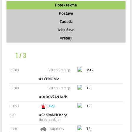
Potek tekme
Postave
Zadetki
Izključitve
Vratarji
1 / 3
00:00
Vstop vratarja
MAR
#1
ČERIČ Mia
00:00
Vstop vratarja
TRI
#20
DOVŽAN Nuša
01:53
Gol
TRI
0 : 1
#22
KRANER Irena
(brez podaje)
07:01
Izključitev
TRI