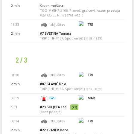
2 min
Kazen moštvu
TOO-M (IIHF #166, Preveč igralcev), kazen prestaja
#28 KAPEL Nina
[ 07:01 - 09:01 ]
11:33
Izključitev
TRI
2 min
#7
SVETINA Tamara
TRIP (IIHF #167, Spotikanje)
[ 11:33 - 13:33 ]
2 / 3
31:10
Izključitev
TRI
2 min
#87
GLAVIČ Deja
TRIP (IIHF #167, Spotikanje)
[ 31:10 - 32:59 ]
32:59
Gol
MAR
1 : 1
#23
BULJETA Lea
(+1)
(brez podaje)
38:14
Izključitev
TRI
2 min
#22
KRANER Irena