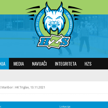
NJA
MEDIA
NAVIJAČI
INTEGRITETA
HZS
Maribor : HK Triglav, 13.11.2021
e:
Lokacija: