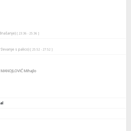
odnašanje)
[ 23:36 - 25:36 ]
ževanje s palico)
[ 25:52 - 27:52 ]
MANOJLOVIĆ Mihajlo
al