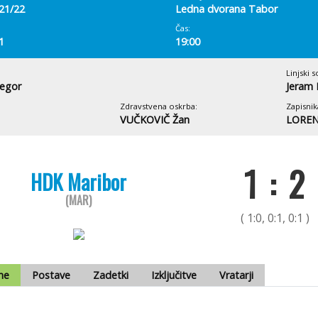
 21/22
Ledna dvorana Tabor
Čas:
1
19:00
Linjski s
egor
Jeram 
Zdravstvena oskrba:
Zapisnik
VUČKOVIČ Žan
LORENČ
1 : 2
HDK Maribor
(MAR)
( 1:0, 0:1, 0:1 )
me
Postave
Zadetki
Izključitve
Vratarji