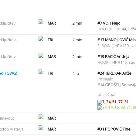
zključitev
MAR
2 min
#7
VOH Nejc
HOLD (IIHF #144, Drž
zključitev
TRI
2 min
#17
MANOJLOVIĆ Miha
ELBOW (IIHF #139, U
zključitev
MAR
2 min
#19
RACIĆ Andrija
HOOK (IIHF #146, Zadr
Gol (GWG)
TRI
1 : 2
#24
TERLIKAR Anže
Podajalci:
#14
GROŠELJ Sebastj
Udeležba:
7, 34, 51, 77, 31
24, 14, 16, 43, 71, 8
ime-out
MAR
zstop vratarja
MAR
#31
POPOVIĆ Tine