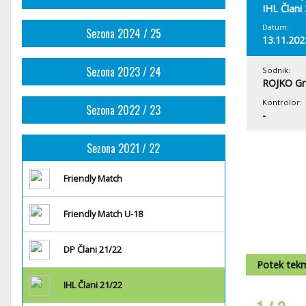
IHL Člani
Datum:
Sezona 2024 / 25
13.11.202
Sezona 2023 / 24
Sodnik:
ROJKO Gr
Kontrolor:
Sezona 2022 / 23
-
Sezona 2021 / 22
Friendly Match
Friendly Match U-18
DP Člani 21/22
Potek tek
IHL Člani 21/22