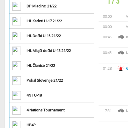
1 / 3
DP Mladinci 21/22
00:00
V
IHL Kadeti U-17 21/22
00:00
V
IHL Dečki U-15 21/22
00:45
I
IHL Mlajši dečki U-13 21/22
00:45
I
IHL Članice 21/22
01:28
Pokal Slovenije 21/22
4NT U-18
4 Nations Tournament
17:31
I
HP4P