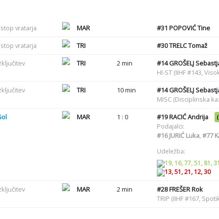
stop vratarja
MAR
#31
POPOVIĆ Tine
stop vratarja
TRI
#30
TRELC Tomaž
zključitev
TRI
2 min
#14
GROŠELJ Sebastj
HI-ST (IIHF #143, Vis
zključitev
TRI
10 min
#14
GROŠELJ Sebastj
MISC (Disciplinska k
Gol
MAR
1 : 0
#19
RACIĆ Andrija
Podajalci:
#16
JURIĆ Luka
,
#77
K
Udeležba:
19, 16, 77, 51, 81, 3
13, 51, 21, 12, 30
zključitev
MAR
2 min
#28
FREŠER Rok
TRIP (IIHF #167, Spot