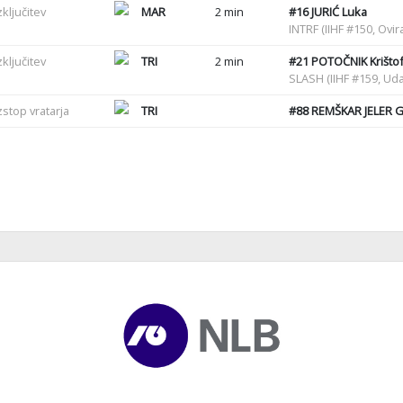
zključitev
MAR
2 min
#16
JURIĆ Luka
INTRF (IIHF #150, Ovir
zključitev
TRI
2 min
#21
POTOČNIK Krišto
SLASH (IIHF #159, Uda
zstop vratarja
TRI
#88
REMŠKAR JELER G