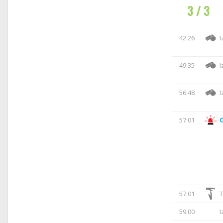
3 / 3
42:26
I
49:35
I
56:48
I
57:01
57:01
T
59:00
I