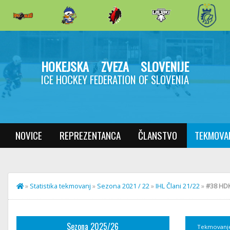
HOKEJSKA ZVEZA SLOVENIJE
ICE HOCKEY FEDERATION OF SLOVENIA
NOVICE
REPREZENTANCA
ČLANSTVO
TEKMOVA
»
Statistika tekmovanj
»
Sezona 2021 / 22
»
IHL Člani 21/22
»
#38 HDK 
Sezona 2025/26
Tekmovanj