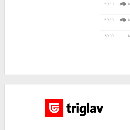
59:30
I
59:30
I
60:00
I