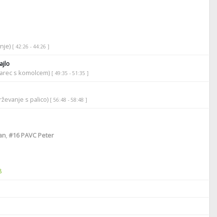
anje)
[ 42:26 - 44:26 ]
jlo
darec s komolcem)
[ 49:35 - 51:35 ]
ževanje s palico)
[ 56:48 - 58:48 ]
an
,
#16
PAVC Peter
8