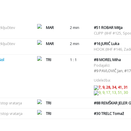
zključitev
MAR
2 min
#51
ROBAR Mitja
CLIPP (IIHF #125, Sp
zključitev
MAR
2 min
#16
JURIĆ Luka
HOOK (IIHF #146, Zadr
Gol
TRI
1 : 1
#8
MOREL Miha
Podajalci:
#9
PAVLOVIČ Jan
,
#17
Udeležba:
7, 9, 28, 34, 41, 31
9, 9, 17, 13, 51, 30
stop vratarja
TRI
#88
REMŠKAR JELER G
zstop vratarja
TRI
#30
TRELC Tomaž