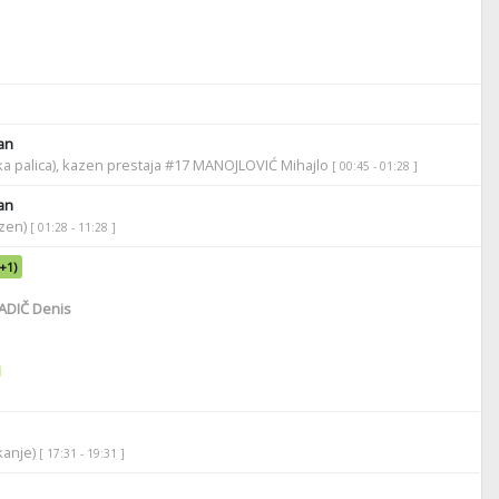
an
oka palica), kazen prestaja #17 MANOJLOVIĆ Mihajlo
[ 00:45 - 01:28 ]
an
azen)
[ 01:28 - 11:28 ]
(+1)
ADIČ Denis
1
ikanje)
[ 17:31 - 19:31 ]