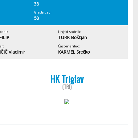
38
Gledalcev:
58
odnik:
Linjski sodnik:
FILIP
TURK Boštjan
ar:
Časomerilec:
IČ Vladimir
KARMEL Srečko
HK Triglav
(TRI)