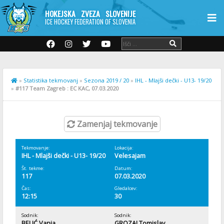
HOKEJSKA ZVEZA SLOVENIJE
ICE HOCKEY FEDERATION OF SLOVENIA
»
Statistika tekmovanj
»
Sezona 2019 / 20
»
IHL - Mlajši dečki - U13- 19/20
»
#117 Team Zagreb : EC KAC, 07.03.2020
Zamenjaj tekmovanje
Tekmovanje:
Lokacija:
IHL - Mlajši dečki - U13- 19/20
Velesajam
Št. tekme:
Datum:
117
07.03.2020
Čas:
Gledalcev:
12:15
30
Sodnik:
Sodnik:
BELIĆ Vanja
GROZAJ Tomislav