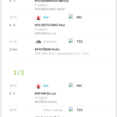
0 : 3
#16
KERNMAYER Marcus
Podajalci:
#18
WASCHNIG David
30:10
Gol
KAC
0 : 4
#33
SINTSCHNIG Paul
Podajalci:
#39
VAN Ee Luc
31:42
Izključitev
TZG
2 min
#9
ROŽMAN Roko
TRIP (IIHF #167, Spotikanje)
[ 31:42 - 33:42 ]
3 / 3
38:03
Gol
KAC
0 : 5
#39
VAN Ee Luc
Podajalci:
#6
BŐHS Gerrit
38:56
Vstop vratarja
TZG