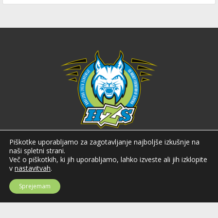
Hokejska zveza Slovenije
Piškotke uporabljamo za zagotavljanje najboljše izkušnje na
naši spletni strani.
Hokejska zveza Slovenije (HZS) je krovna športna organizacija na področju
Več o piškotkih, ki jih uporabljamo, lahko izveste ali jih izklopite
hokeja v Sloveniji. Organizira tekmovanja v različnih domačih in
v
nastavitvah
.
mednarodnih hokejskih ligah in pokalih; pod njenim okriljem delujejo tudi
slovenske hokejske reprezentance.
Sprejemam
Celovška cesta 25
SI-1000 Ljubljana
Tel: +386 51 270 500