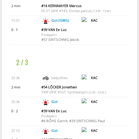
2 min
#16
KERNMAYER Marcus
HI-ST (IIHF #143, Visoka palica)
[ 13:49 - 15:49 ]
15:51
Gol (GWG)
KAC
0 : 1
#39
VAN Ee Luc
Podajalci:
#57
SINTSCHNIG Jakob
2 / 3
22:26
Izključitev
KAC
2 min
#54
LŐCKER Jonathan
TRIP (IIHF #167, Spotikanje)
[ 22:26 - 24:26 ]
25:26
Gol
KAC
0 : 2
#39
VAN Ee Luc
Podajalci:
#6
BŐHS Gerrit
,
#33
SINTSCHNIG Paul
27:12
Gol
KAC