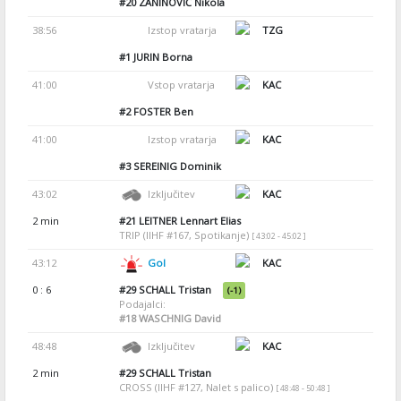
#20
ZANINOVIĆ Nikola
38:56
Izstop vratarja
TZG
#1
JURIN Borna
41:00
Vstop vratarja
KAC
#2
FOSTER Ben
41:00
Izstop vratarja
KAC
#3
SEREINIG Dominik
43:02
Izključitev
KAC
2 min
#21
LEITNER Lennart Elias
TRIP (IIHF #167, Spotikanje)
[ 43:02 - 45:02 ]
43:12
Gol
KAC
0 : 6
#29
SCHALL Tristan
(-1)
Podajalci:
#18
WASCHNIG David
48:48
Izključitev
KAC
2 min
#29
SCHALL Tristan
CROSS (IIHF #127, Nalet s palico)
[ 48:48 - 50:48 ]