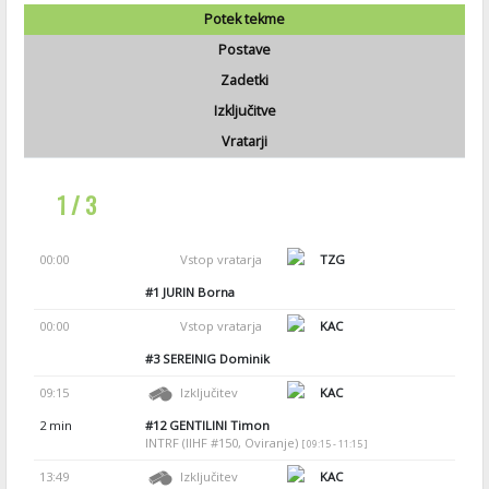
Potek tekme
Postave
Zadetki
Izključitve
Vratarji
1 / 3
00:00
Vstop vratarja
TZG
#1
JURIN Borna
00:00
Vstop vratarja
KAC
#3
SEREINIG Dominik
09:15
Izključitev
KAC
2 min
#12
GENTILINI Timon
INTRF (IIHF #150, Oviranje)
[ 09:15 - 11:15 ]
13:49
Izključitev
KAC