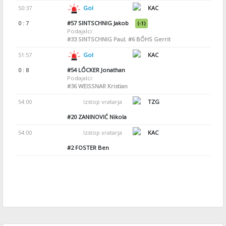
50:37
Gol
KAC
0 : 7
#57
SINTSCHNIG Jakob
(-1)
Podajalci:
#33
SINTSCHNIG Paul
,
#6
BŐHS Gerrit
51:57
Gol
KAC
0 : 8
#54
LŐCKER Jonathan
Podajalci:
#36
WEISSNAR Kristian
54:00
Izstop vratarja
TZG
#20
ZANINOVIĆ Nikola
54:00
Izstop vratarja
KAC
#2
FOSTER Ben