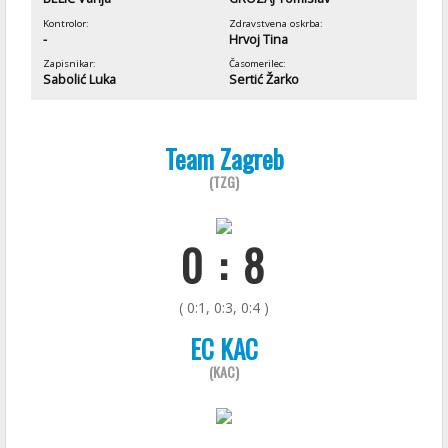
Kontrolor:
Zdravstvena oskrba:
-
Hrvoj Tina
Zapisnikar:
Časomerilec:
Sabolić Luka
Sertić Žarko
Team Zagreb
(TZG)
0 : 8
( 0:1, 0:3, 0:4 )
EC KAC
(KAC)