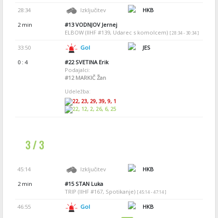
28:34
Izključitev
HKB
2 min
#13
VODNJOV Jernej
ELBOW (IIHF #139, Udarec s komolcem)
[ 28:34 - 30:34 ]
33:50
Gol
JES
0 : 4
#22
SVETINA Erik
Podajalci:
#12
MARKIČ Žan
Udeležba:
22, 23, 29, 39, 9, 1
22, 12, 2, 26, 6, 25
3 / 3
45:14
Izključitev
HKB
2 min
#15
STAN Luka
TRIP (IIHF #167, Spotikanje)
[ 45:14 - 47:14 ]
46:55
Gol
HKB