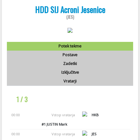
HDD SIJ Acroni Jesenice
(JES)
Potek tekme
Postave
Zadetki
Izključitve
Vratarji
1 / 3
00:00
Vstop vratarja
HKB
#1
JUSTIN Mark
00:00
Vstop vratarja
JES