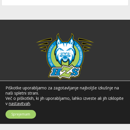
Hokejska zveza Slovenije
Piškotke uporabljamo za zagotavljanje najboljše izkušnje na
naši spletni strani.
Hokejska zveza Slovenije (HZS) je krovna športna organizacija na področju
Več o piškotkih, ki jih uporabljamo, lahko izveste ali jih izklopite
hokeja v Sloveniji. Organizira tekmovanja v različnih domačih in
v
nastavitvah
.
mednarodnih hokejskih ligah in pokalih; pod njenim okriljem delujejo tudi
slovenske hokejske reprezentance.
Sprejemam
Celovška cesta 25
SI-1000 Ljubljana