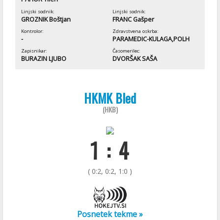
Linjski sodnik:
Linjski sodnik:
GROZNIK Boštjan
FRANC Gašper
Kontrolor:
Zdravstvena oskrba:
-
PARAMEDIC-KULAGA,POLH
Zapisnikar:
Časomerilec:
BURAZIN LJUBO
DVORŠAK SAŠA
HKMK Bled
(HKB)
1 : 4
( 0:2, 0:2, 1:0 )
Posnetek tekme »