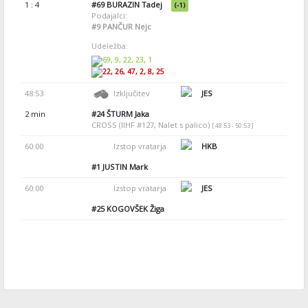
1 : 4
#69
BURAZIN Tadej
(-1)
Podajalci:
#9
PANČUR Nejc
Udeležba:
69, 9, 22, 23, 1
22, 26, 47, 2, 8, 25
48:53
Izključitev
JES
2 min
#24
ŠTURM Jaka
CROSS (IIHF #127, Nalet s palico)
[ 48:53 - 50:53 ]
60:00
Izstop vratarja
HKB
#1
JUSTIN Mark
60:00
Izstop vratarja
JES
#25
KOGOVŠEK Žiga