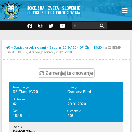
HOKEJSKA ZVEZA SLOVENIJE
ICE HOCKEY FEDERATION OF SLOVENIA
»
Statistika tekmovanj
»
Sezona 2019 / 20
»
DP Člani 19/20
»
#62 HKMK
Bled : HDD SIJ Acroni Jesenice, 20.01.2020
Zamenjaj tekmovanje
Tekmovanje:
Lokacija:
DP Člani 19/20
Dvorana Bled
Št. tekme:
Datum:
62
20.01.2020
Čas:
Gledalcev:
18:15
105
Sodnik:
PAHOR Tilen