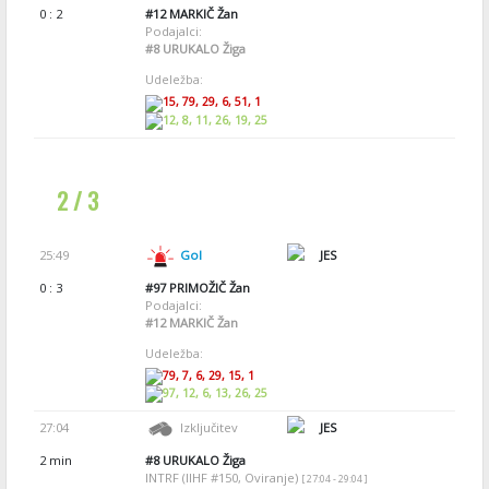
0 : 2
#12
MARKIČ Žan
Podajalci:
#8
URUKALO Žiga
Udeležba:
15, 79, 29, 6, 51, 1
12, 8, 11, 26, 19, 25
2 / 3
25:49
Gol
JES
0 : 3
#97
PRIMOŽIČ Žan
Podajalci:
#12
MARKIČ Žan
Udeležba:
79, 7, 6, 29, 15, 1
97, 12, 6, 13, 26, 25
27:04
Izključitev
JES
2 min
#8
URUKALO Žiga
INTRF (IIHF #150, Oviranje)
[ 27:04 - 29:04 ]