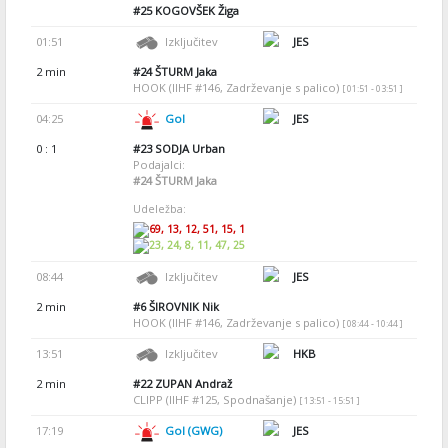
#25
KOGOVŠEK Žiga
01:51
Izključitev
JES
2 min
#24
ŠTURM Jaka
HOOK (IIHF #146, Zadrževanje s palico)
[ 01:51 - 03:51 ]
04:25
Gol
JES
0 : 1
#23
SODJA Urban
Podajalci:
#24
ŠTURM Jaka
Udeležba:
69, 13, 12, 51, 15, 1
23, 24, 8, 11, 47, 25
08:44
Izključitev
JES
2 min
#6
ŠIROVNIK Nik
HOOK (IIHF #146, Zadrževanje s palico)
[ 08:44 - 10:44 ]
13:51
Izključitev
HKB
2 min
#22
ZUPAN Andraž
CLIPP (IIHF #125, Spodnašanje)
[ 13:51 - 15:51 ]
17:19
Gol (GWG)
JES