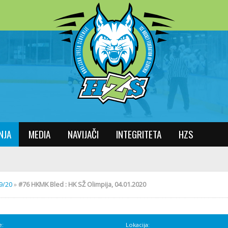
NJA
MEDIA
NAVIJAČI
INTEGRITETA
HZS
19/20
»
#76 HKMK Bled : HK SŽ Olimpija, 04.01.2020
e:
Lokacija: