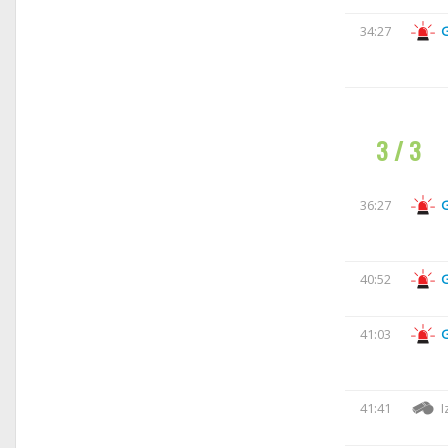
34:27
3 / 3
36:27
40:52
41:03
41:41
I