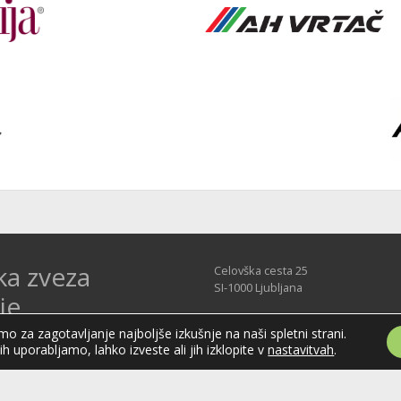
ka zveza
Celovška cesta 25
SI-1000 Ljubljana
je
Tel: +386 51 270 500
o za zagotavljanje najboljše izkušnje na naši spletni strani.
E-mail:
hzs@hokejska-zveza.si
Slovenije (HZS) je krovna športna
jih uporabljamo, lahko izveste ali jih izklopite v
nastavitvah
.
področju hokeja v Sloveniji.
vanja v različnih domačih in
ejskih ligah in pokalih; pod