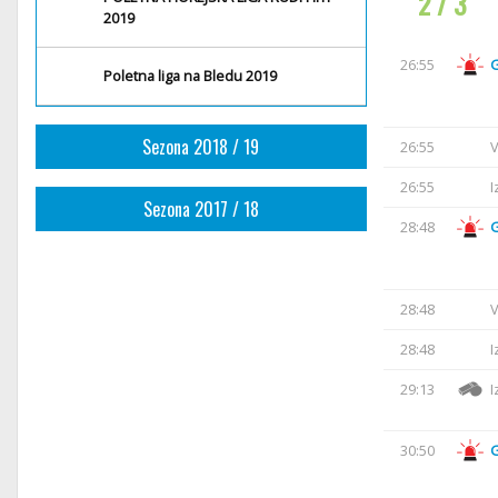
2 / 3
2019
26:55
Poletna liga na Bledu 2019
Sezona 2018 / 19
26:55
V
26:55
I
Sezona 2017 / 18
28:48
28:48
V
28:48
I
29:13
I
30:50