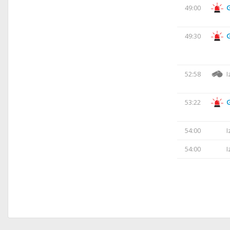
49:00
49:30
52:58
I
53:22
54:00
I
54:00
I