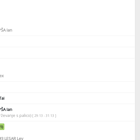
ŠA Ian
ex
ai
ŠA Ian
ževanje s palico)
[ 29:13 - 31:13 ]
-1)
#3
LESAR Lev