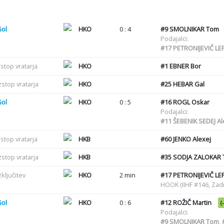
Gol
HKO
0 : 4
#9
SMOLNIKAR Tom
Podajalci:
#17
PETRONIJEVIČ LEP
stop vratarja
HKO
#1
EBNER Bor
zstop vratarja
HKO
#25
HEBAR Gal
Gol
HKO
0 : 5
#16
ROGL Oskar
Podajalci:
#11
ŠEBENIK SEDEJ Al
stop vratarja
HKB
#60
JENKO Alexej
zstop vratarja
HKB
#35
SODJA ZALOKAR T
zključitev
HKO
2 min
#17
PETRONIJEVIČ LEP
HOOK (IIHF #146, Zadr
Gol
HKO
0 : 6
#12
ROŽIČ Martin
(
Podajalci:
#9
SMOLNIKAR Tom
,