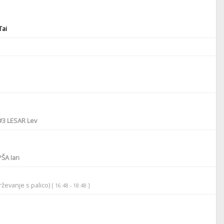
ai
#3
LESAR Lev
ŠA Ian
ževanje s palico)
[ 16:48 - 18:48 ]