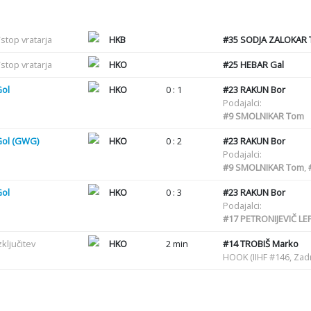
stop vratarja
HKB
#35
SODJA ZALOKAR T
stop vratarja
HKO
#25
HEBAR Gal
Gol
HKO
0 : 1
#23
RAKUN Bor
Podajalci:
#9
SMOLNIKAR Tom
Gol (GWG)
HKO
0 : 2
#23
RAKUN Bor
Podajalci:
#9
SMOLNIKAR Tom
,
Gol
HKO
0 : 3
#23
RAKUN Bor
Podajalci:
#17
PETRONIJEVIČ LEP
zključitev
HKO
2 min
#14
TROBIŠ Marko
HOOK (IIHF #146, Zadr