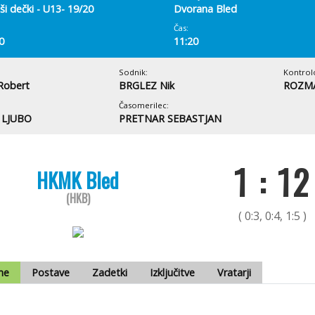
ši dečki - U13- 19/20
Dvorana Bled
Čas:
0
11:20
Sodnik:
Kontrol
Robert
BRGLEZ Nik
ROZM
Časomerilec:
 LJUBO
PRETNAR SEBASTJAN
1 : 12
HKMK Bled
(HKB)
( 0:3, 0:4, 1:5 )
me
Postave
Zadetki
Izključitve
Vratarji