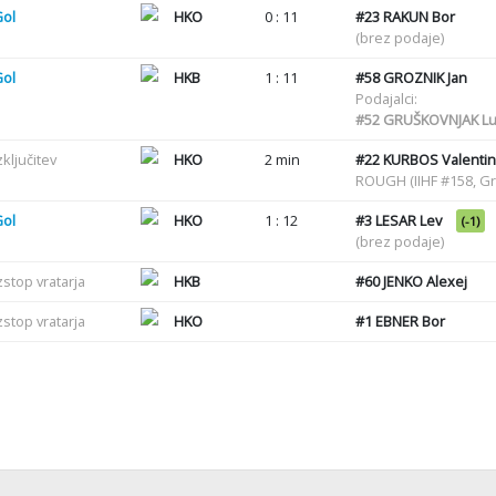
Gol
HKO
0 : 11
#23
RAKUN Bor
(brez podaje)
Gol
HKB
1 : 11
#58
GROZNIK Jan
Podajalci:
#52
GRUŠKOVNJAK Lu
zključitev
HKO
2 min
#22
KURBOS Valentin
ROUGH (IIHF #158, G
Gol
HKO
1 : 12
#3
LESAR Lev
(-1)
(brez podaje)
zstop vratarja
HKB
#60
JENKO Alexej
zstop vratarja
HKO
#1
EBNER Bor