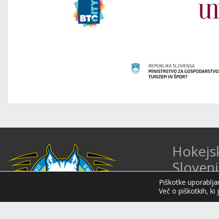
Hokejs
Sloveni
Piškotke uporabljam
Hokejska zveza 
Več o piškotkih, ki 
organizacija na 
Organizira tekmo
mednarodnih hok