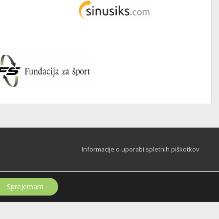
Informacije o uporabi spletnih piškotkov
Sprejemam