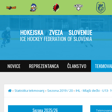
HOKEJSKA ZVEZA SLOVENIJE
ICE HOCKEY FEDERATION OF SLOVENIA
NOVICE
REPREZENTANCA
ČLANSTVO
TEKMOVA
»
Statistika tekmovanj
»
Sezona 2019 / 20
»
IHL - Mlajši dečki - U13- 
Sezona 2025/26
Tekmovanj