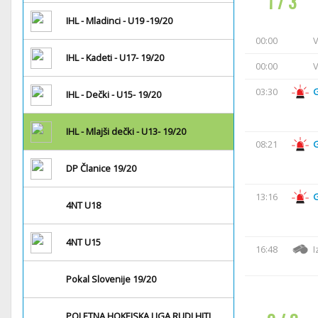
1 / 3
IHL - Mladinci - U19 -19/20
00:00
V
IHL - Kadeti - U17- 19/20
00:00
V
03:30
IHL - Dečki - U15- 19/20
IHL - Mlajši dečki - U13- 19/20
08:21
DP Članice 19/20
13:16
4NT U18
4NT U15
16:48
I
Pokal Slovenije 19/20
POLETNA HOKEJSKA LIGA RUDI HITI