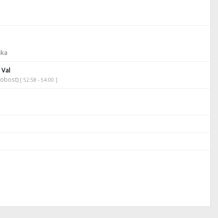
ka
 Val
robost)
[ 52:58 - 54:00 ]