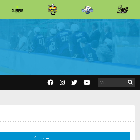
Št. tekme: