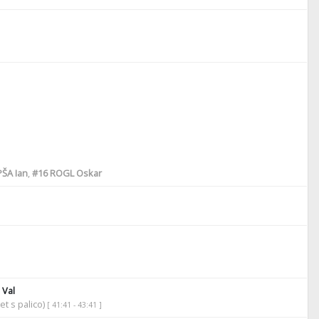
ŠA Ian
,
#16
ROGL Oskar
 Val
et s palico)
[ 41:41 - 43:41 ]