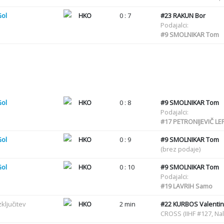
Gol
HKO
0 : 7
#23
RAKUN Bor
Podajalci:
#9
SMOLNIKAR Tom
Gol
HKO
0 : 8
#9
SMOLNIKAR Tom
Podajalci:
#17
PETRONIJEVIČ LEP
Gol
HKO
0 : 9
#9
SMOLNIKAR Tom
(brez podaje)
Gol
HKO
0 : 10
#9
SMOLNIKAR Tom
Podajalci:
#19
LAVRIH Samo
zključitev
HKO
2 min
#22
KURBOS Valentin
CROSS (IIHF #127, Nal