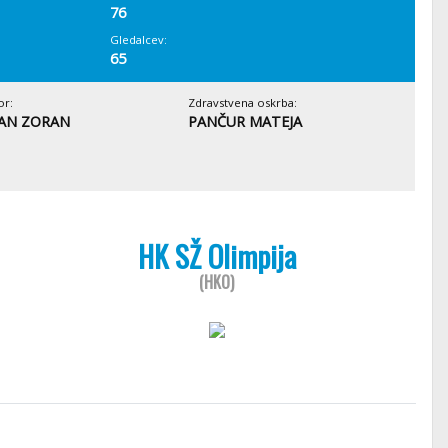
76
Gledalcev:
65
or:
Zdravstvena oskrba:
AN ZORAN
PANČUR MATEJA
HK SŽ Olimpija
(HKO)