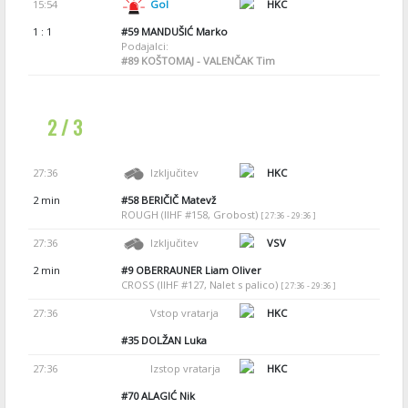
15:54
Gol
HKC
1 : 1
#59
MANDUŠIĆ Marko
Podajalci:
#89
KOŠTOMAJ - VALENČAK Tim
2 / 3
27:36
Izključitev
HKC
2 min
#58
BERIČIČ Matevž
ROUGH (IIHF #158, Grobost)
[ 27:36 - 29:36 ]
27:36
Izključitev
VSV
2 min
#9
OBERRAUNER Liam Oliver
CROSS (IIHF #127, Nalet s palico)
[ 27:36 - 29:36 ]
27:36
Vstop vratarja
HKC
#35
DOLŽAN Luka
27:36
Izstop vratarja
HKC
#70
ALAGIĆ Nik