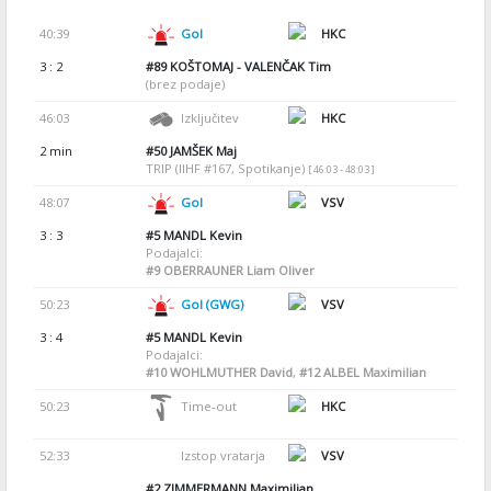
40:39
Gol
HKC
3 : 2
#89
KOŠTOMAJ - VALENČAK Tim
(brez podaje)
46:03
Izključitev
HKC
2 min
#50
JAMŠEK Maj
TRIP (IIHF #167, Spotikanje)
[ 46:03 - 48:03 ]
48:07
Gol
VSV
3 : 3
#5
MANDL Kevin
Podajalci:
#9
OBERRAUNER Liam Oliver
50:23
Gol (GWG)
VSV
3 : 4
#5
MANDL Kevin
Podajalci:
#10
WOHLMUTHER David
,
#12
ALBEL Maximilian
50:23
Time-out
HKC
52:33
Izstop vratarja
VSV
#2
ZIMMERMANN Maximilian