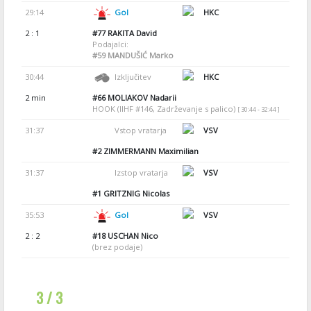
29:14
Gol
HKC
2 : 1
#77
RAKITA David
Podajalci:
#59
MANDUŠIĆ Marko
30:44
Izključitev
HKC
2 min
#66
MOLIAKOV Nadarii
HOOK (IIHF #146, Zadrževanje s palico)
[ 30:44 - 32:44 ]
31:37
Vstop vratarja
VSV
#2
ZIMMERMANN Maximilian
31:37
Izstop vratarja
VSV
#1
GRITZNIG Nicolas
35:53
Gol
VSV
2 : 2
#18
USCHAN Nico
(brez podaje)
3 / 3