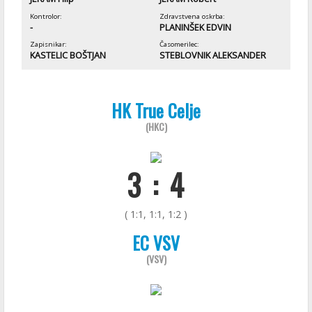
Kontrolor:
Zdravstvena oskrba:
-
PLANINŠEK EDVIN
Zapisnikar:
Časomerilec:
KASTELIC BOŠTJAN
STEBLOVNIK ALEKSANDER
HK True Celje
(HKC)
3 : 4
( 1:1, 1:1, 1:2 )
EC VSV
(VSV)