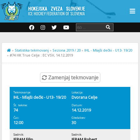
HOKEJSKA ZVEZA SLOVENIJE
ICE HOCKEY FEDERATION OF SLOVENIA
»
Statistika tekmovanj
»
Sezona 2019 / 20
»
IHL - Mlajši dečki - U13- 19/20
»
#74 HK True Celje : EC VSV, 14.12.2019
Zamenjaj tekmovanje
Tekmovanje:
Lokacija:
IHL - Mlajši dečki - U13- 19/20
Dvorana Celje
Št. tekme:
Datum:
74
14.12.2019
Čas:
Gledalcev:
12:00
30
Sodnik:
Sodnik:
JERAM Filip
JERAM Robert