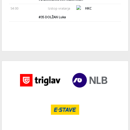
54:00
Izstop vratarja
HKC
#35
DOLŽAN Luka