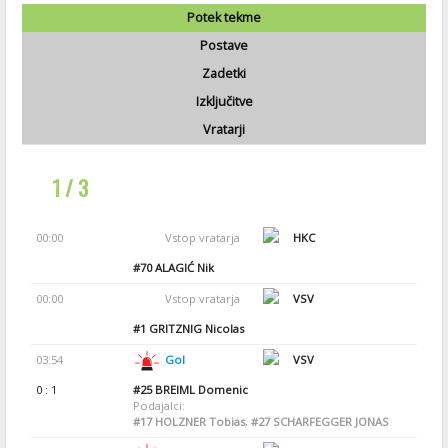
Potek tekme
Postave
Zadetki
Izključitve
Vratarji
1 / 3
00:00
Vstop vratarja
HKC
#70
ALAGIĆ Nik
00:00
Vstop vratarja
VSV
#1
GRITZNIG Nicolas
03:54
Gol
VSV
0 : 1
#25
BREIML Domenic
Podajalci:
#17
HOLZNER Tobias
,
#27
SCHARFEGGER JONAS