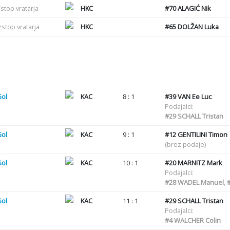
stop vratarja
HKC
#70
ALAGIĆ Nik
zstop vratarja
HKC
#65
DOLŽAN Luka
Gol
KAC
8 : 1
#39
VAN Ee Luc
Podajalci:
#29
SCHALL Tristan
Gol
KAC
9 : 1
#12
GENTILINI Timon
(brez podaje)
Gol
KAC
10 : 1
#20
MARNITZ Mark
Podajalci:
#28
WADEL Manuel
,
Gol
KAC
11 : 1
#29
SCHALL Tristan
Podajalci:
#4
WALCHER Colin