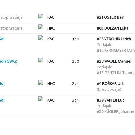
stop vratarja
KAC
#2
FOSTER Ben
stop vratarja
HKC
#65
DOLŽAN Luka
Gol
KAC
1 : 0
#26
VERONIK Ulrich
Podajalci:
#16
KERNMAYER Mar
Gol (GWG)
KAC
2 : 0
#28
WADEL Manuel
Podajalci:
#12
GENTILINI Timon
Gol
HKC
2 : 1
#4
ROŠKAR Urh
(brez podaje)
Gol
KAC
3 : 1
#39
VAN Ee Luc
Podajalci:
#50
KŰGLER Johanne