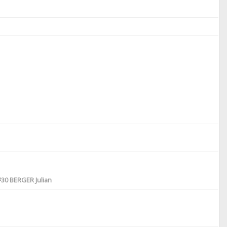
#30
BERGER Julian