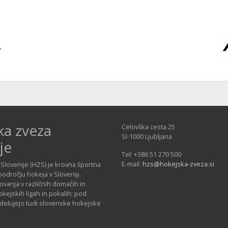
ka zveza
Celovška cesta 25
SI-1000 Ljubljana
je
Tel: +386 51 270 500
E-mail:
hzs@hokejska-zveza.si
Slovenije (HZS) je krovna športna
področju hokeja v Sloveniji.
vanja v različnih domačih in
ejskih ligah in pokalih; pod
 delujejo tudi slovenske hokejske