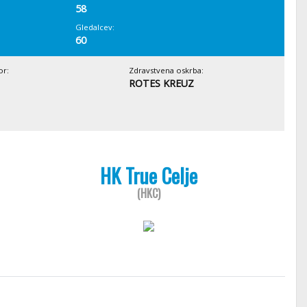
58
Gledalcev:
60
or:
Zdravstvena oskrba:
ROTES KREUZ
HK True Celje
(HKC)