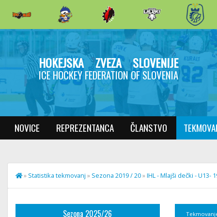
HOKEJSKA ZVEZA SLOVENIJE
ICE HOCKEY FEDERATION OF SLOVENIA
NOVICE
REPREZENTANCA
ČLANSTVO
TEKMOVA
»
Statistika tekmovanj
»
Sezona 2019 / 20
»
IHL - Mlajši dečki - U13- 
Sezona 2025/26
Tekmovanj