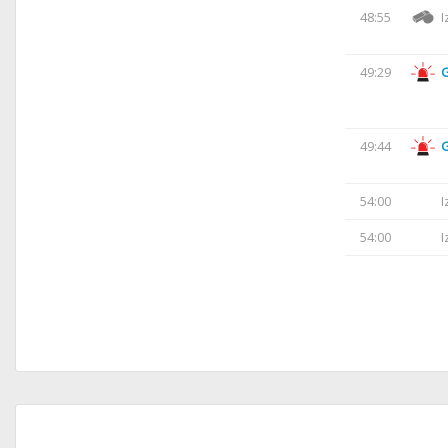
48:55
I
49:29
49:44
54:00
I
54:00
I