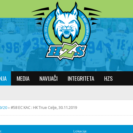
NJA
MEDIA
NAVIJAČI
INTEGRITETA
HZS
19/20
»
#58 EC KAC : HK True Celje, 30.11.2019
e:
Lokacija: