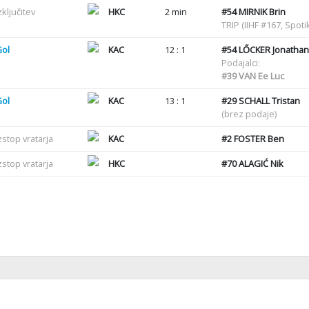
zključitev
HKC
2 min
#54
MIRNIK Brin
TRIP (IIHF #167, Spot
Gol
KAC
12 : 1
#54
LŐCKER Jonathan
Podajalci:
#39
VAN Ee Luc
Gol
KAC
13 : 1
#29
SCHALL Tristan
(brez podaje)
zstop vratarja
KAC
#2
FOSTER Ben
zstop vratarja
HKC
#70
ALAGIĆ Nik