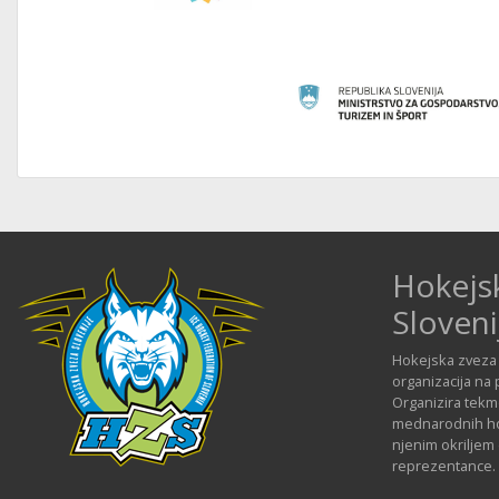
Hokejs
Sloveni
Hokejska zveza 
organizacija na 
Organizira tekmo
mednarodnih hok
njenim okriljem
reprezentance.