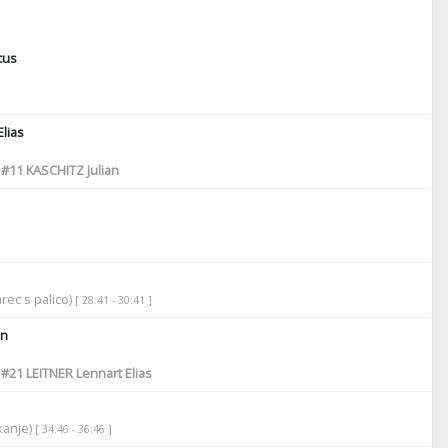
cus
lias
,
#11
KASCHITZ Julian
rec s palico)
[ 28:41 - 30:41 ]
an
,
#21
LEITNER Lennart Elias
ikanje)
[ 34:46 - 36:46 ]