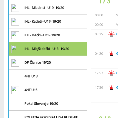
1 / 3
IHL - Mladinci - U19 -19/20
00:00
V
IHL - Kadeti - U17- 19/20
00:00
V
03:35
IHL - Dečki - U15- 19/20
IHL - Mlajši dečki - U13- 19/20
04:20
DP Članice 19/20
12:57
4NT U18
17:39
4NT U15
Pokal Slovenije 19/20
POLETNA HOKEJSKA LIGA RUDI HITI