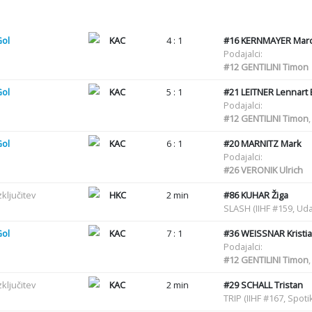
Gol
KAC
4 : 1
#16
KERNMAYER Mar
Podajalci:
#12
GENTILINI Timon
Gol
KAC
5 : 1
#21
LEITNER Lennart E
Podajalci:
#12
GENTILINI Timon
Gol
KAC
6 : 1
#20
MARNITZ Mark
Podajalci:
#26
VERONIK Ulrich
zključitev
HKC
2 min
#86
KUHAR Žiga
SLASH (IIHF #159, Uda
Gol
KAC
7 : 1
#36
WEISSNAR Kristi
Podajalci:
#12
GENTILINI Timon
zključitev
KAC
2 min
#29
SCHALL Tristan
TRIP (IIHF #167, Spot