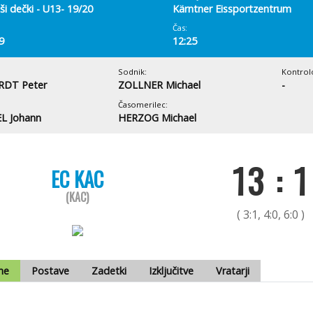
ši dečki - U13- 19/20
Kärntner Eissportzentrum
Čas:
9
12:25
Sodnik:
Kontrol
DT Peter
ZOLLNER Michael
-
Časomerilec:
L Johann
HERZOG Michael
13 : 1
EC KAC
(KAC)
( 3:1, 4:0, 6:0 )
me
Postave
Zadetki
Izključitve
Vratarji