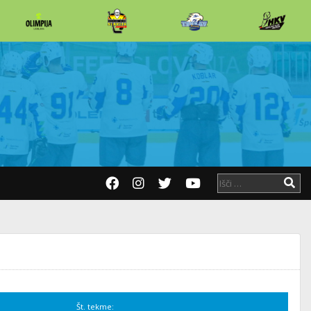
Št. tekme: