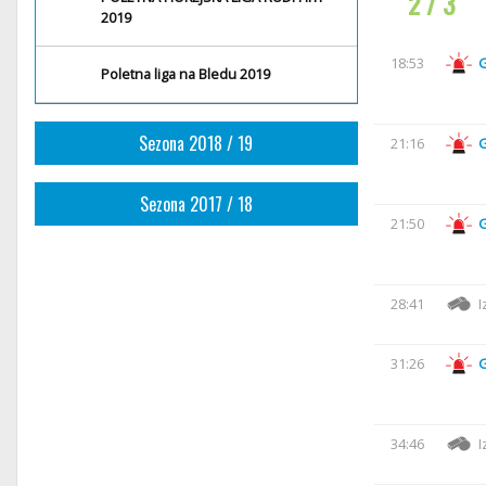
2 / 3
2019
18:53
Poletna liga na Bledu 2019
Sezona 2018 / 19
21:16
Sezona 2017 / 18
21:50
28:41
I
31:26
34:46
I