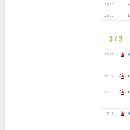
36:00
V
36:00
I
3 / 3
39:13
44:12
47:06
47:47