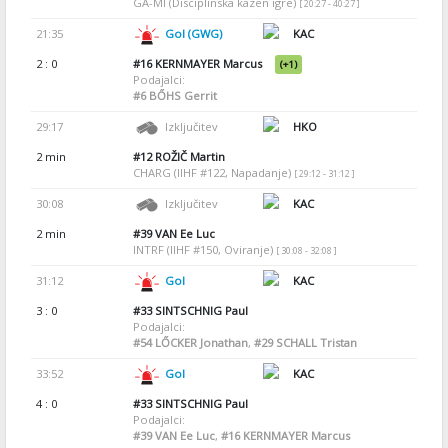
GA-MI (Disciplinska kazen igre)
[ 20:27 - 40:27 ]
21:35
Gol (GWG)
KAC
2 : 0
#16
KERNMAYER Marcus
(+1)
Podajalci:
#6
BŐHS Gerrit
29:17
Izključitev
HKO
2 min
#12
ROŽIČ Martin
CHARG (IIHF #122, Napadanje)
[ 29:12 - 31:12 ]
30:08
Izključitev
KAC
2 min
#39
VAN Ee Luc
INTRF (IIHF #150, Oviranje)
[ 30:08 - 32:08 ]
31:12
Gol
KAC
3 : 0
#33
SINTSCHNIG Paul
Podajalci:
#54
LŐCKER Jonathan
,
#29
SCHALL Tristan
33:52
Gol
KAC
4 : 0
#33
SINTSCHNIG Paul
Podajalci:
#39
VAN Ee Luc
,
#16
KERNMAYER Marcus