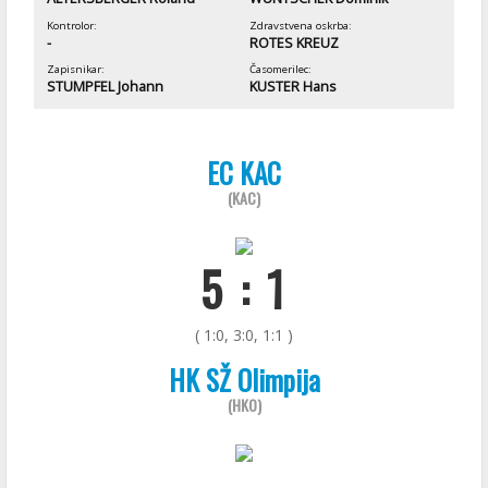
Kontrolor:
Zdravstvena oskrba:
-
ROTES KREUZ
Zapisnikar:
Časomerilec:
STUMPFEL Johann
KUSTER Hans
EC KAC
(KAC)
5 : 1
( 1:0, 3:0, 1:1 )
HK SŽ Olimpija
(HKO)