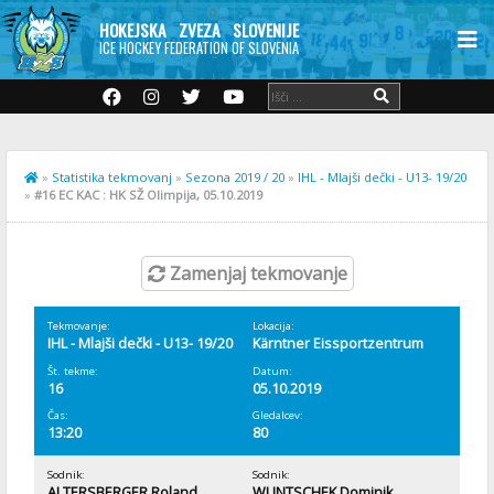
HOKEJSKA ZVEZA SLOVENIJE
ICE HOCKEY FEDERATION OF SLOVENIA
»
Statistika tekmovanj
»
Sezona 2019 / 20
»
IHL - Mlajši dečki - U13- 19/20
»
#16 EC KAC : HK SŽ Olimpija, 05.10.2019
Zamenjaj tekmovanje
Tekmovanje:
Lokacija:
IHL - Mlajši dečki - U13- 19/20
Kärntner Eissportzentrum
Št. tekme:
Datum:
16
05.10.2019
Čas:
Gledalcev:
13:20
80
Sodnik:
Sodnik:
ALTERSBERGER Roland
WUNTSCHEK Dominik