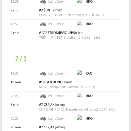
12:38
Izključitev
HKO
2 min
#2
ŽUN Tomaž
CHARG (IIHF #122, Napadanje)
[ 12:38 - 14:38 ]
13:55
Izključitev
HKO
2 min
#17
PETRONIJEVIČ LEPŠA Ian
TRIP (IIHF #167, Spotikanje)
[ 13:55 - 15:55 ]
2 / 3
18:32
Izključitev
KAC
10 min
#12
GENTILINI Timon
MISC (Disciplinska kazen)
[ 18:32 - 28:32 ]
20:27
Izključitev
HKO
5 min
#7
CERJAK Jernej
CHE-B (IIHF #123, Napadanje od zadaj)
[ 20:27 - 25:27 ]
20:27
Izključitev
HKO
20 min
#7
CERJAK Jernej