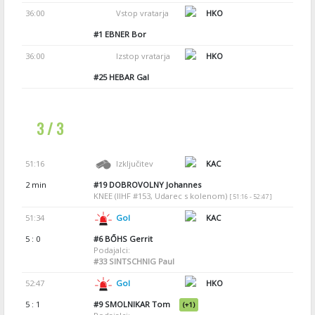
36:00
Vstop vratarja
HKO
#1
EBNER Bor
36:00
Izstop vratarja
HKO
#25
HEBAR Gal
3 / 3
51:16
Izključitev
KAC
2 min
#19
DOBROVOLNY Johannes
KNEE (IIHF #153, Udarec s kolenom)
[ 51:16 - 52:47 ]
51:34
Gol
KAC
5 : 0
#6
BŐHS Gerrit
Podajalci:
#33
SINTSCHNIG Paul
52:47
Gol
HKO
5 : 1
#9
SMOLNIKAR Tom
(+1)