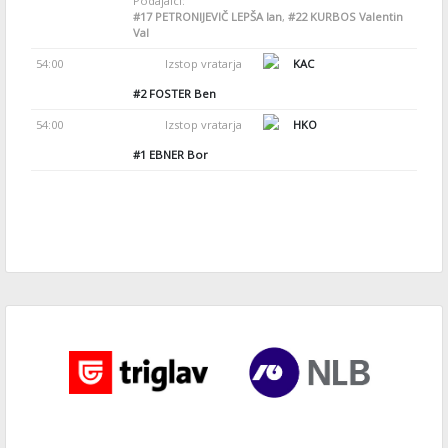
Podajalci:
#17
PETRONIJEVIČ LEPŠA Ian
,
#22
KURBOS Valentin
Val
54:00
Izstop vratarja
KAC
#2
FOSTER Ben
54:00
Izstop vratarja
HKO
#1
EBNER Bor