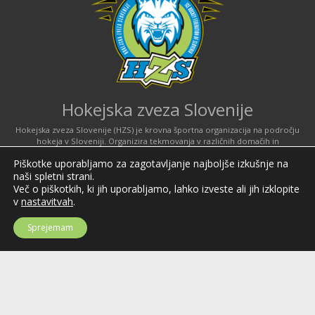
Hokejska zveza Slovenije
Hokejska zveza Slovenije (HZS) je krovna športna organizacija na področju
hokeja v Sloveniji. Organizira tekmovanja v različnih domačih in
mednarodnih hokejskih ligah in pokalih; pod njenim okriljem delujejo tudi
Piškotke uporabljamo za zagotavljanje najboljše izkušnje na
slovenske hokejske reprezentance.
naši spletni strani.
Celovška cesta 25
Več o piškotkih, ki jih uporabljamo, lahko izveste ali jih izklopite
SI-1000 Ljubljana
v
nastavitvah
.
Tel: +386 51 270 500
Sprejemam
E-mail:
hzs@hokejska-zveza.si
Informacije o uporabi spletnih piškotkov
©2026 Hokejska zveza Slovenije / Ice hockey federation of Slovenia; vse