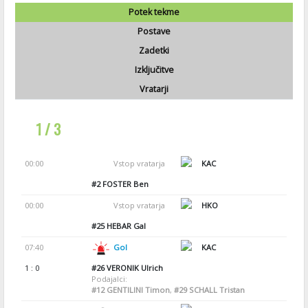
Potek tekme
Postave
Zadetki
Izključitve
Vratarji
1 / 3
00:00
Vstop vratarja
KAC
#2
FOSTER Ben
00:00
Vstop vratarja
HKO
#25
HEBAR Gal
07:40
Gol
KAC
1 : 0
#26
VERONIK Ulrich
Podajalci:
#12
GENTILINI Timon
,
#29
SCHALL Tristan