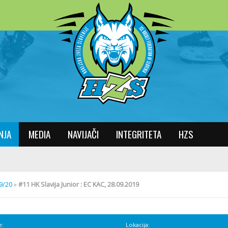
NJA
MEDIA
NAVIJAČI
INTEGRITETA
HZS
19/20
»
#11 HK Slavija Junior : EC KAC, 28.09.2019
e:
Lokacija: