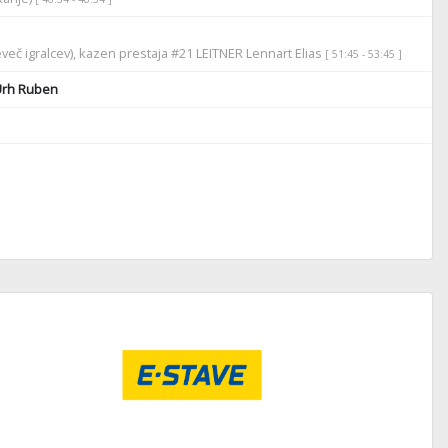
več igralcev), kazen prestaja #21 LEITNER Lennart Elias
[ 51:45 - 53:45 ]
rh Ruben