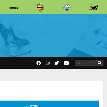
Št. tekme: