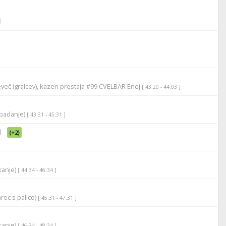
l
eveč igralcev), kazen prestaja #99 CVELBAR Enej
[ 43:20 - 44:03 ]
apadanje)
[ 43:31 - 45:31 ]
l
(+2)
ikanje)
[ 44:34 - 46:34 ]
rec s palico)
[ 45:31 - 47:31 ]
ikanje)
[ 46:34 - 48:34 ]