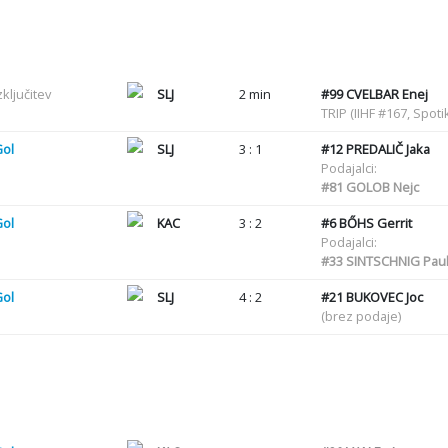
zključitev
SLJ
2 min
#99
CVELBAR Enej
TRIP (IIHF #167, Spot
Gol
SLJ
3 : 1
#12
PREDALIČ Jaka
Podajalci:
#81
GOLOB Nejc
Gol
KAC
3 : 2
#6
BŐHS Gerrit
Podajalci:
#33
SINTSCHNIG Pau
Gol
SLJ
4 : 2
#21
BUKOVEC Joc
(brez podaje)