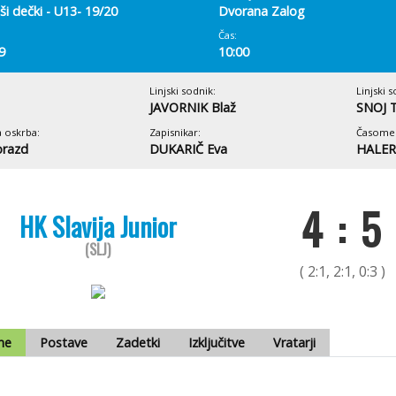
ši dečki - U13- 19/20
Dvorana Zalog
Čas:
9
10:00
Linjski sodnik:
Linjski s
JAVORNIK Blaž
SNOJ 
 oskrba:
Zapisnikar:
Časomer
razd
DUKARIČ Eva
HALER
4 : 5
HK Slavija Junior
(SLJ)
( 2:1, 2:1, 0:3 )
me
Postave
Zadetki
Izključitve
Vratarji