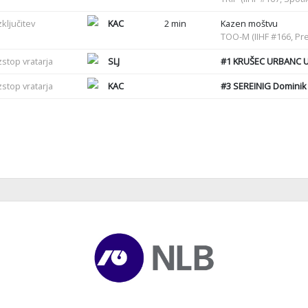
zključitev
KAC
2 min
Kazen moštvu
TOO-M (IIHF #166, Pre
zstop vratarja
SLJ
#1
KRUŠEC URBANC U
zstop vratarja
KAC
#3
SEREINIG Dominik