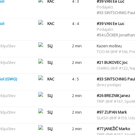
Gol
KAC
4 : 3
#39
VAN Ee Luc
Podajalci:
#33
SINTSCHNIG Pau
Gol
KAC
4 : 4
#39
VAN Ee Luc
Podajalci:
#54
LŐCKER Jonathan
zključitev
SLJ
2 min
Kazen moštvu
TOO-M (IIHF #166, Pr
zključitev
SLJ
2 min
#21
BUKOVEC Joc
CHARG (IIHF #122, N
Gol (GWG)
KAC
4 : 5
#33
SINTSCHNIG Pau
(brez podaje)
zključitev
SLJ
2 min
#26
BREZNIK Janez
TRIP (IIHF #167, Spot
zključitev
SLJ
2 min
#97
ZUPAN Mark
SLASH (IIHF #159, Uda
zključitev
SLJ
2 min
#77
JANEŽIČ Marko
TRIP (IIHF #167, Spot