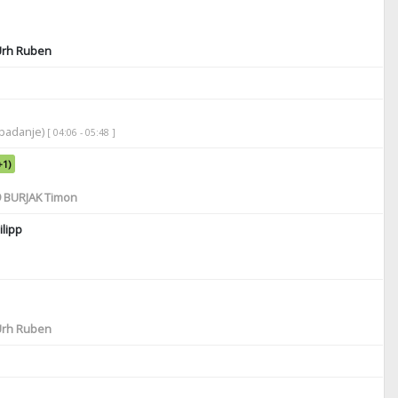
rh Ruben
apadanje)
[ 04:06 - 05:48 ]
+1)
9
BURJAK Timon
lipp
rh Ruben