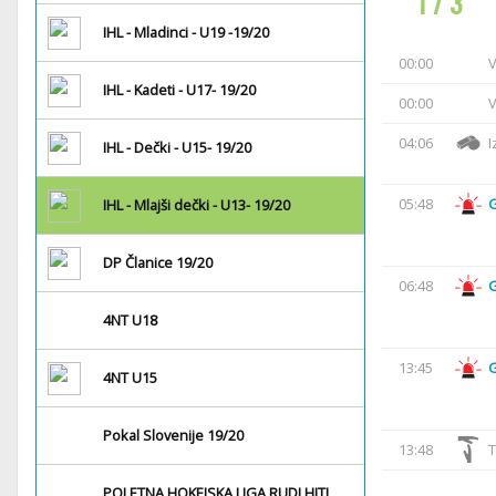
1 / 3
IHL - Mladinci - U19 -19/20
00:00
V
IHL - Kadeti - U17- 19/20
00:00
V
04:06
I
IHL - Dečki - U15- 19/20
05:48
IHL - Mlajši dečki - U13- 19/20
DP Članice 19/20
06:48
4NT U18
13:45
4NT U15
Pokal Slovenije 19/20
13:48
T
POLETNA HOKEJSKA LIGA RUDI HITI