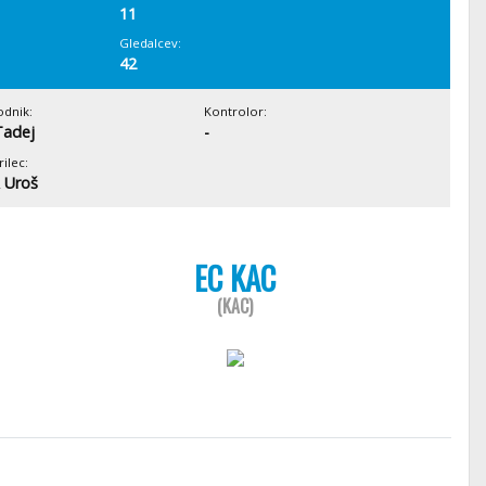
11
Gledalcev:
42
odnik:
Kontrolor:
Tadej
-
ilec:
 Uroš
EC KAC
(KAC)