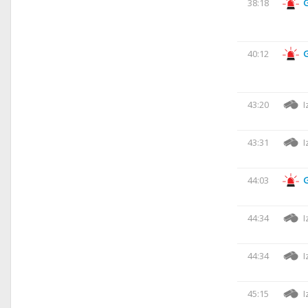
38:18
40:12
43:20
I
43:31
I
44:03
44:34
I
44:34
I
45:15
I