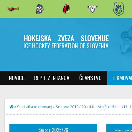
HOKEJSKA ZVEZA SLOVENIJE
ICE HOCKEY FEDERATION OF SLOVENIA
NOVICE
REPREZENTANCA
ČLANSTVO
TEKMOVA
»
Statistika tekmovanj
»
Sezona 2019 / 20
»
IHL - Mlajši dečki - U13- 
Sezona 2025/26
Tekmovanj