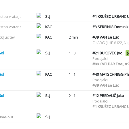
stop vratarja
SLJ
#1
KRUŠEC URBANC U
stop vratarja
KAC
#3
SEREINIG Dominik
zključitev
KAC
2 min
#39
VAN Ee Luc
CHARG (IIHF #122, N
Gol
SLJ
1 : 0
#21
BUKOVEC Joc
(
Podajalci:
#99
CVELBAR Enej
,
#
Gol
KAC
1 : 1
#40
MATSCHNIGG Phi
Podajalci:
#39
VAN Ee Luc
Gol
SLJ
2 : 1
#12
PREDALIČ Jaka
Podajalci:
#1
KRUŠEC URBANC U
ime-out
SLJ