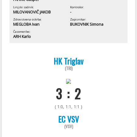
Linjski sodnik:
Kontrolor:
MILOVANOVIČ JAKOB
-
Zdravstvena oskrba:
Zapisnikar:
MEGLOBA Ivan
BUKOVNIK Simona
Časomerilec:
ARH Karlo
HK Triglav
(TRI)
3 : 2
( 1:0, 1:1, 1:1 )
EC VSV
(VSV)