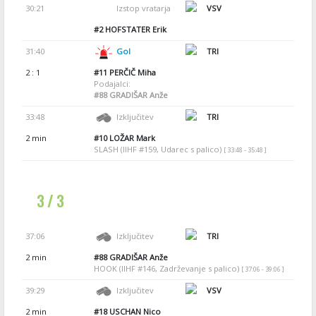
30:21
Izstop vratarja
VSV
#2
HOFSTATER Erik
31:40
Gol
TRI
2 : 1
#11
PERČIČ Miha
Podajalci:
#88
GRADIŠAR Anže
33:48
Izključitev
TRI
2 min
#10
LOŽAR Mark
SLASH (IIHF #159, Udarec s palico)
[ 33:48 - 35:48 ]
3 / 3
37:06
Izključitev
TRI
2 min
#88
GRADIŠAR Anže
HOOK (IIHF #146, Zadrževanje s palico)
[ 37:06 - 39:06 ]
39:29
Izključitev
VSV
2 min
#18
USCHAN Nico