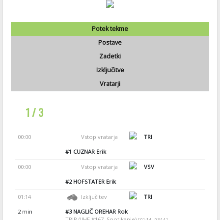
Potek tekme
Postave
Zadetki
Izključitve
Vratarji
1 / 3
00:00
Vstop vratarja
TRI
#1
CUZNAR Erik
00:00
Vstop vratarja
VSV
#2
HOFSTATER Erik
01:14
Izključitev
TRI
2 min
#3
NAGLIČ OREHAR Rok
TRIP (IIHF #167, Spotikanje)
[ 01:14 - 03:14 ]