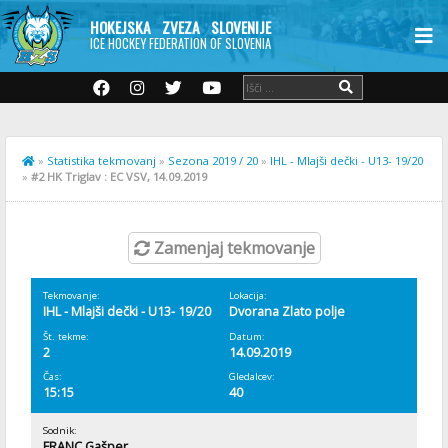
HOKEJSKA ZVEZA SLOVENIJE
ICE HOCKEY FEDERATION OF SLOVENIA
»
Statistika tekmovanj
»
Sezona 2019 / 20
»
IHL - Mlajši dečki - U13- 19/20
»
#2 HK Triglav : EC VSV, 14.09.2019
Zamenjaj tekmovanje
Tekmovanje:
Lokacija:
IHL - Mlajši dečki - U13- 19/20
Dvorana Zlato polje
Št. tekme:
Datum:
2
14.09.2019
Čas:
Gledalcev:
15:15
40
Sodnik:
FRANC Gašper