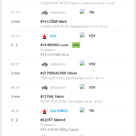
SLASH (IIHF #159, Udarec s palico)
[ 39:29 - 41:29 ]
41:19
Izključitev
TRI
2 min
#10
LOŽAR Mark
CHARG (IIHF #122, Napadanje)
[ 41:19 - 43:13 ]
43:13
Gol
VSV
2 : 2
#14
WIDNIG Luca
(+1)
Podajalci:
#18
USCHAN Nico
44:37
Izključitev
VSV
2 min
#27
PERDACHER Oliver
TRIP (IIHF #167, Spotikanje)
[ 44:37 - 46:37 ]
46:28
Izključitev
VSV
2 min
#12
PAIL Fabio
INTRF (IIHF #150, Oviranje)
[ 46:28 - 48:28 ]
48:36
Gol (GWG)
TRI
3 : 2
#6
JOŠT Matevž
Podajalci:
#15
ZUPAN ŠKRLJ Gaber