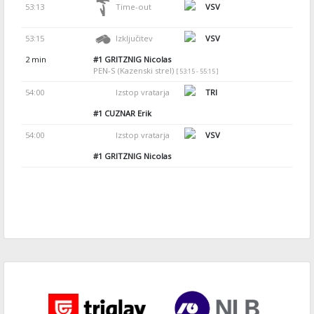
53:13
Time-out
VSV
53:15
Izključitev
VSV
2 min
#1
GRITZNIG Nicolas
PEN-S (Kazenski strel)
[ 53:15 - 55:15 ]
54:00
Izstop vratarja
TRI
#1
CUZNAR Erik
54:00
Izstop vratarja
VSV
#1
GRITZNIG Nicolas