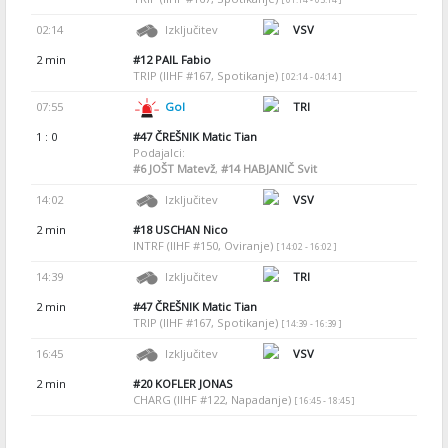
02:14
Izključitev
VSV
2 min
#12
PAIL Fabio
TRIP (IIHF #167, Spotikanje)
[ 02:14 - 04:14 ]
07:55
Gol
TRI
1 : 0
#47
ČREŠNIK Matic Tian
Podajalci:
#6
JOŠT Matevž
,
#14
HABJANIČ Svit
14:02
Izključitev
VSV
2 min
#18
USCHAN Nico
INTRF (IIHF #150, Oviranje)
[ 14:02 - 16:02 ]
14:39
Izključitev
TRI
2 min
#47
ČREŠNIK Matic Tian
TRIP (IIHF #167, Spotikanje)
[ 14:39 - 16:39 ]
16:45
Izključitev
VSV
2 min
#20
KOFLER JONAS
CHARG (IIHF #122, Napadanje)
[ 16:45 - 18:45 ]