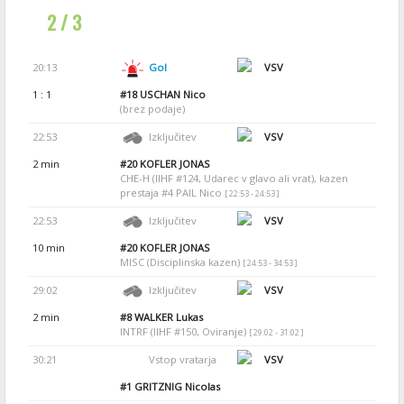
2 / 3
20:13
Gol
VSV
1 : 1
#18
USCHAN Nico
(brez podaje)
22:53
Izključitev
VSV
2 min
#20
KOFLER JONAS
CHE-H (IIHF #124, Udarec v glavo ali vrat), kazen
prestaja #4 PAIL Nico
[ 22:53 - 24:53 ]
22:53
Izključitev
VSV
10 min
#20
KOFLER JONAS
MISC (Disciplinska kazen)
[ 24:53 - 34:53 ]
29:02
Izključitev
VSV
2 min
#8
WALKER Lukas
INTRF (IIHF #150, Oviranje)
[ 29:02 - 31:02 ]
30:21
Vstop vratarja
VSV
#1
GRITZNIG Nicolas