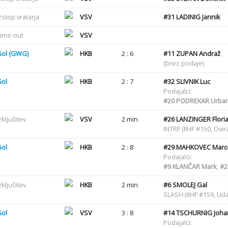
zstop vratarja
VSV
#31
LADINIG Jannik
ime-out
VSV
Gol (GWG)
HKB
2 : 6
#11
ZUPAN Andraž
(brez podaje)
Gol
HKB
2 : 7
#32
SLIVNIK Luc
Podajalci:
#20
PODREKAR Urba
zključitev
VSV
2 min
#26
LANZINGER Flori
INTRF (IIHF #150, Ovir
Gol
HKB
2 : 8
#29
MAHKOVEC Marc
Podajalci:
#9
KLANČAR Mark
,
#2
zključitev
HKB
2 min
#6
SMOLEJ Gal
SLASH (IIHF #159, Uda
Gol
VSV
3 : 8
#14
TSCHURNIG Joha
Podajalci: