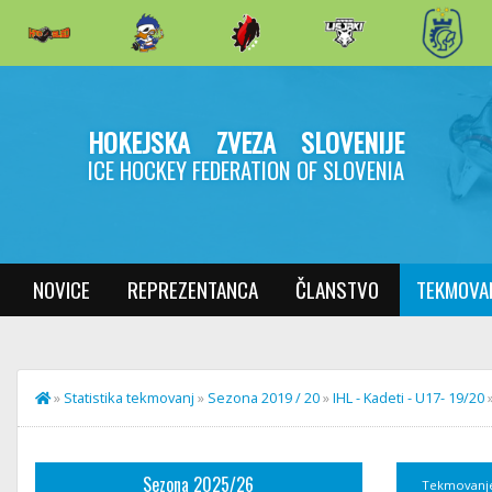
HOKEJSKA ZVEZA SLOVENIJE
ICE HOCKEY FEDERATION OF SLOVENIA
NOVICE
REPREZENTANCA
ČLANSTVO
TEKMOVA
»
Statistika tekmovanj
»
Sezona 2019 / 20
»
IHL - Kadeti - U17- 19/20
Sezona 2025/26
Tekmovanj