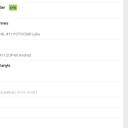
der
(+1)
nnes
ik
,
#11
POTOCNIK Luka
#11
ZUPAN Andraž
Danylo
ka palica)
[ 59:54 - 60:00 ]