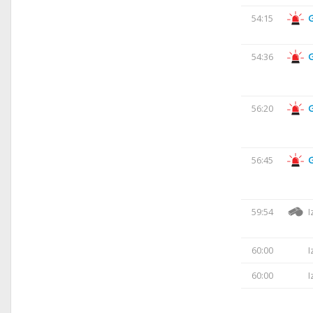
54:15
54:36
56:20
56:45
59:54
I
60:00
I
60:00
I