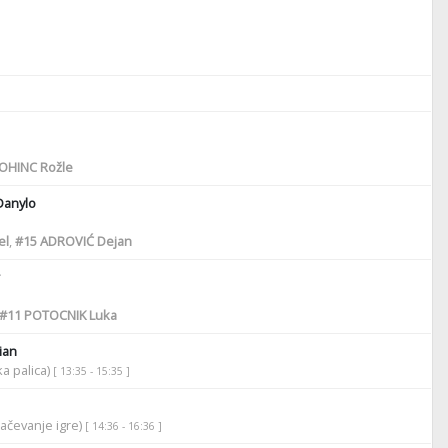
OHINC Rožle
Danylo
el
,
#15
ADROVIĆ Dejan
#11
POTOCNIK Luka
ian
ka palica)
[ 13:35 - 15:35 ]
lačevanje igre)
[ 14:36 - 16:36 ]