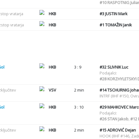
#10
RASPOTNIG Julia
stop vratarja
HKB
#3
JUSTIN Mark
zstop vratarja
HKB
#1
TOMAŽIN Janik
Gol
HKB
3 : 9
#32
SLIVNIK Luc
Podajalci:
#28
KORZHYLETSKYI 
zključitev
VSV
2 min
#14
TSCHURNIG Joha
INTRF (IIHF #150, Ovir
Gol
HKB
3 : 10
#29
MAHKOVEC Marc
Podajalci:
#26
STAN Jakob
,
#12
zključitev
HKB
2 min
#15
ADROVIĆ Dejan
HOOK (IIHF #146, Zadr