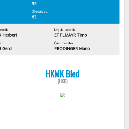
35
Gledalcev:
62
odnik:
Linjski sodnik:
 Herbert
ETTLMAYR Timo
ar:
Časomerilec:
 Gerd
PRODINGER Mario
HKMK Bled
(HKB)