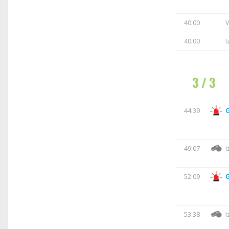
40:00
V
40:00
I
3 / 3
44:39
49:07
I
52:09
53:38
I