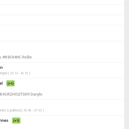
n
,
#8
BOHINC Rožle
an
anje)
[ 33:14 - 35:10 ]
el
(+1)
8
KORZHYLETSKYI Danylo
rec s palico)
[ 35:46 - 37:33 ]
nnes
(+1)