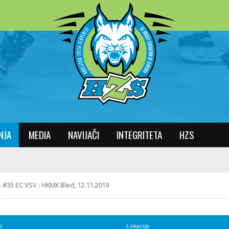
NJA
MEDIA
NAVIJAČI
INTEGRITETA
HZS
»
#35 EC VSV : HKMK Bled, 12.11.2019
e:
Lokacija: