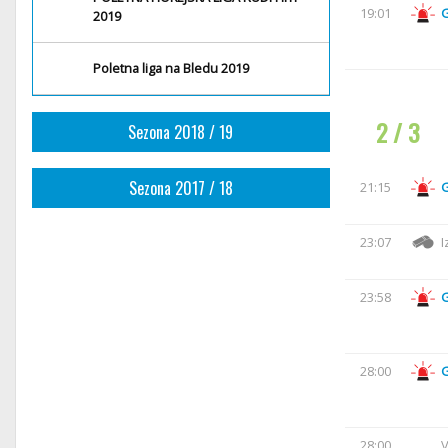
19:01
2019
Poletna liga na Bledu 2019
2 / 3
Sezona 2018 / 19
Sezona 2017 / 18
21:15
23:07
I
23:58
28:00
28:00
V