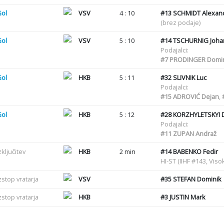
Gol
VSV
4 : 10
#13
SCHMIDT Alexan
(brez podaje)
Gol
VSV
5 : 10
#14
TSCHURNIG Joha
Podajalci:
#7
PRODINGER Domin
Gol
HKB
5 : 11
#32
SLIVNIK Luc
Podajalci:
#15
ADROVIĆ Dejan
,
Gol
HKB
5 : 12
#28
KORZHYLETSKYI 
Podajalci:
#11
ZUPAN Andraž
zključitev
HKB
2 min
#14
BABENKO Fedir
HI-ST (IIHF #143, Viso
zstop vratarja
VSV
#35
STEFAN Dominik
zstop vratarja
HKB
#3
JUSTIN Mark