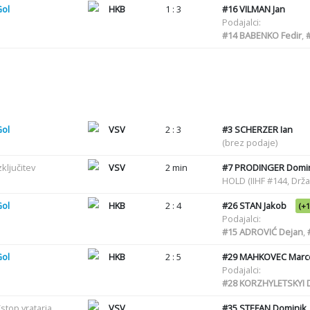
Gol
HKB
1 : 3
#16
VILMAN Jan
Podajalci:
#14
BABENKO Fedir
,
Gol
VSV
2 : 3
#3
SCHERZER Ian
(brez podaje)
zključitev
VSV
2 min
#7
PRODINGER Domin
HOLD (IIHF #144, Drž
Gol
HKB
2 : 4
#26
STAN Jakob
(+1
Podajalci:
#15
ADROVIĆ Dejan
,
Gol
HKB
2 : 5
#29
MAHKOVEC Marc
Podajalci:
#28
KORZHYLETSKYI 
stop vratarja
VSV
#35
STEFAN Dominik