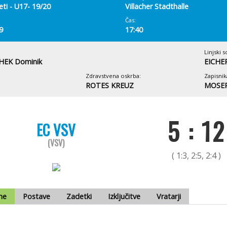
eti - U17- 19/20
Villacher Stadthalle
Čas:
9
17:40
Linjski s
EK Dominik
EICHER
Zdravstvena oskrba:
Zapisnik
ROTES KREUZ
MOSER
5 : 12
EC VSV
(VSV)
( 1:3, 2:5, 2:4 )
me
Postave
Zadetki
Izključitve
Vratarji