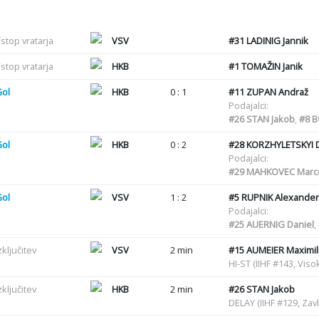
stop vratarja
VSV
#31
LADINIG Jannik
stop vratarja
HKB
#1
TOMAŽIN Janik
Gol
HKB
0 : 1
#11
ZUPAN Andraž
Podajalci:
#26
STAN Jakob
,
#8
B
Gol
HKB
0 : 2
#28
KORZHYLETSKYI 
Podajalci:
#29
MAHKOVEC Marc
Gol
VSV
1 : 2
#5
RUPNIK Alexander
Podajalci:
#25
AUERNIG Daniel
,
zključitev
VSV
2 min
#15
AUMEIER Maximil
HI-ST (IIHF #143, Viso
zključitev
HKB
2 min
#26
STAN Jakob
DELAY (IIHF #129, Zav