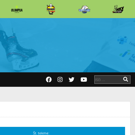
Št. tekme: