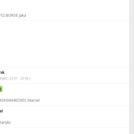
#12
BORSE Jaka
ik
anje)
[ 23:07 - 23:58 ]
)
#29
MAHKOVEC Marcel
el
Danylo