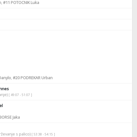
n
,
#11
POTOCNIK Luka
Danylo
,
#20
PODREKAR Urban
nnes
anje)
[ 49:07 - 51:07 ]
el
BORSE Jaka
ževanje s palico)
[ 53:38 - 54:15 ]