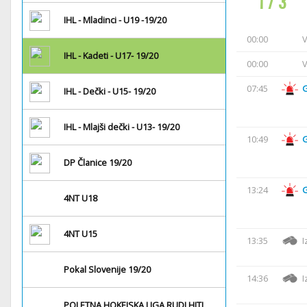
1 / 3
IHL - Mladinci - U19 -19/20
00:00
V
IHL - Kadeti - U17- 19/20
00:00
V
07:45
IHL - Dečki - U15- 19/20
IHL - Mlajši dečki - U13- 19/20
10:49
DP Članice 19/20
13:24
4NT U18
4NT U15
13:35
I
Pokal Slovenije 19/20
14:36
I
POLETNA HOKEJSKA LIGA RUDI HITI