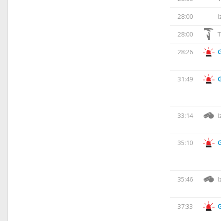
28:00
I
28:00
T
28:26
31:49
33:14
I
35:10
35:46
I
37:33