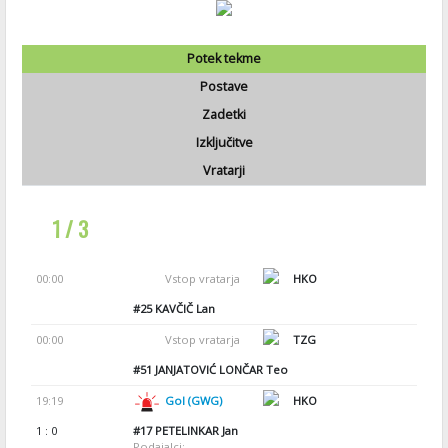
Potek tekme
Postave
Zadetki
Izključitve
Vratarji
1 / 3
00:00
Vstop vratarja
HKO
#25
KAVČIČ Lan
00:00
Vstop vratarja
TZG
#51
JANJATOVIĆ LONČAR Teo
19:19
Gol (GWG)
HKO
1 : 0
#17
PETELINKAR Jan
Podajalci: