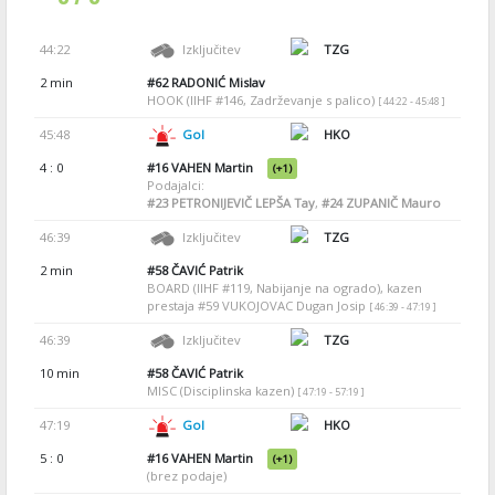
44:22
Izključitev
TZG
2 min
#62
RADONIĆ Mislav
HOOK (IIHF #146, Zadrževanje s palico)
[ 44:22 - 45:48 ]
45:48
Gol
HKO
4 : 0
#16
VAHEN Martin
(+1)
Podajalci:
#23
PETRONIJEVIČ LEPŠA Tay
,
#24
ZUPANIČ Mauro
46:39
Izključitev
TZG
2 min
#58
ČAVIĆ Patrik
BOARD (IIHF #119, Nabijanje na ogrado), kazen
prestaja #59 VUKOJOVAC Dugan Josip
[ 46:39 - 47:19 ]
46:39
Izključitev
TZG
10 min
#58
ČAVIĆ Patrik
MISC (Disciplinska kazen)
[ 47:19 - 57:19 ]
47:19
Gol
HKO
5 : 0
#16
VAHEN Martin
(+1)
(brez podaje)