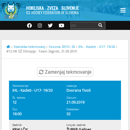
HOKEJSKA ZVEZA SLOVENIJE
ICE HOCKEY FEDERATION OF SLOVENIA
»
Statistika tekmovanj
»
Sezona 2019 / 20
»
IHL - Kadeti - U17- 19/20
»
#12 HK SŽ Olimpija : Team Zagreb, 21.09.2019
Zamenjaj tekmovanje
Tekmovanje:
Lokacija:
IHL - Kadeti - U17- 19/20
Dvorana Tivoli
Št. tekme:
Datum:
12
21.09.2019
Čas:
Gledalcev:
16:00
32
Sodnik:
Linjski sodnik:
KRALJ Črt
ŽUBER Gašper