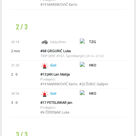
#19
MARINKOVIĆ Karlo
2 / 3
20:14
Izključitev
TZG
2 min
#68
GRGURIĆ Luka
TRIP (IIHF #167, Spotikanje)
[ 20:14 - 22:14 ]
31:30
Gol
HKO
2 : 0
#13
JAN Lan Matija
Podajalci:
#19
MARINKOVIĆ Karlo
,
#22
ŠUBIC Gašper
34:54
Gol
HKO
3 : 0
#17
PETELINKAR Jan
Podajalci:
#6
ČERENJAK Luka
3 / 3