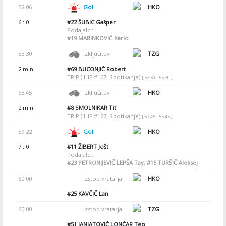
52:06
Gol
HKO
6 : 0
#22
ŠUBIC Gašper
Podajalci:
#19
MARINKOVIĆ Karlo
53:30
Izključitev
TZG
2 min
#69
BUCONJIĆ Robert
TRIP (IIHF #167, Spotikanje)
[ 53:30 - 55:30 ]
53:45
Izključitev
HKO
2 min
#8
SMOLNIKAR Tit
TRIP (IIHF #167, Spotikanje)
[ 53:45 - 55:45 ]
59:22
Gol
HKO
7 : 0
#11
ŽIBERT Jošt
Podajalci:
#23
PETRONIJEVIČ LEPŠA Tay
,
#15
TURŠIČ Aleksej
60:00
Izstop vratarja
HKO
#25
KAVČIČ Lan
60:00
Izstop vratarja
TZG
#51
JANJATOVIĆ LONČAR Teo