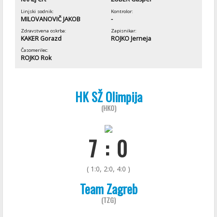
Linjski sodnik:
Kontrolor:
MILOVANOVIČ JAKOB
-
Zdravstvena oskrba:
Zapisnikar:
KAKER Gorazd
ROJKO Jerneja
Časomerilec:
ROJKO Rok
HK SŽ Olimpija
(HKO)
7 : 0
( 1:0, 2:0, 4:0 )
Team Zagreb
(TZG)